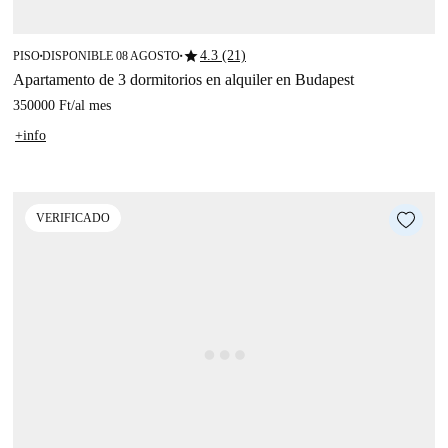
star
4.3 (21)
PISO
DISPONIBLE 08 AGOSTO
■
■
Apartamento de 3 dormitorios en alquiler en Budapest
350000 Ft
/
al mes
+info
VERIFICADO