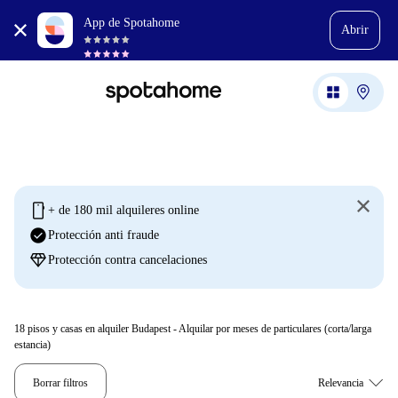
App de Spotahome
Abrir
mobile
+ de 180 mil alquileres online
check_circle
Protección anti fraude
diamond
Protección contra cancelaciones
18
pisos y casas en alquiler Budapest - Alquilar por meses de particulares (corta/larga
estancia)
Borrar filtros