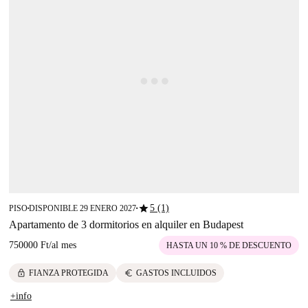
star
5 (1)
PISO
DISPONIBLE 29 ENERO 2027
■
■
Apartamento de 3 dormitorios en alquiler en Budapest
750000 Ft
/
al mes
HASTA UN 10 % DE DESCUENTO
lock
euro
FIANZA PROTEGIDA
GASTOS INCLUIDOS
+info