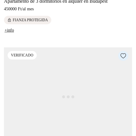
Apartamento de 3 dormitorios en alquiler en Budapest
450000 Ft
/
al mes
lock
FIANZA PROTEGIDA
+info
VERIFICADO