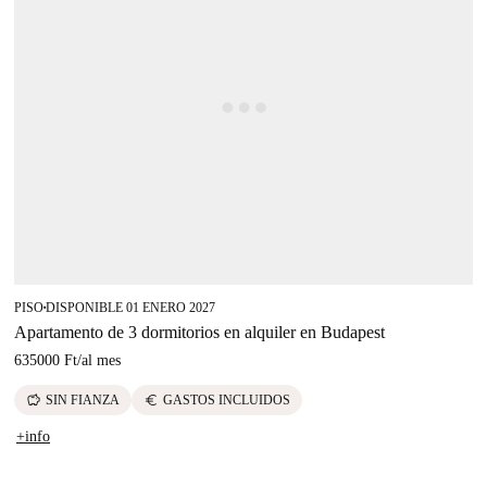
PISO
DISPONIBLE 01 ENERO 2027
■
Apartamento de 3 dormitorios en alquiler en Budapest
635000 Ft
/
al mes
savings
euro
SIN FIANZA
GASTOS INCLUIDOS
+info