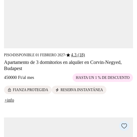
star
4.3 (18)
PISO
DISPONIBLE 01 FEBRERO 2027
■
■
Apartamento de 3 dormitorios en alquiler en Corvin-Negyed,
Budapest
450000 Ft
/
al mes
HASTA UN 1 % DE DESCUENTO
lock
electric_bolt
FIANZA PROTEGIDA
RESERVA INSTANTÁNEA
+info