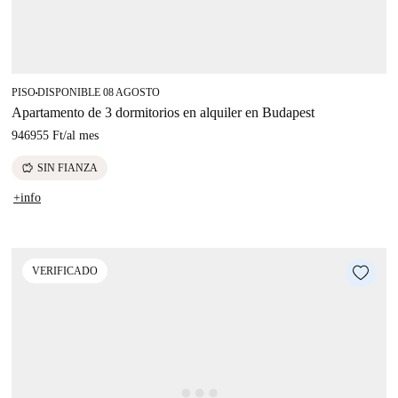
PISO
DISPONIBLE 08 AGOSTO
■
Apartamento de 3 dormitorios en alquiler en Budapest
946955 Ft
/
al mes
savings
SIN FIANZA
+info
VERIFICADO