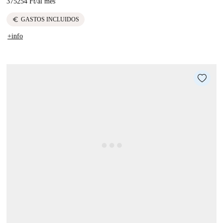
375254 Ft
/
al mes
euro
GASTOS INCLUIDOS
+info