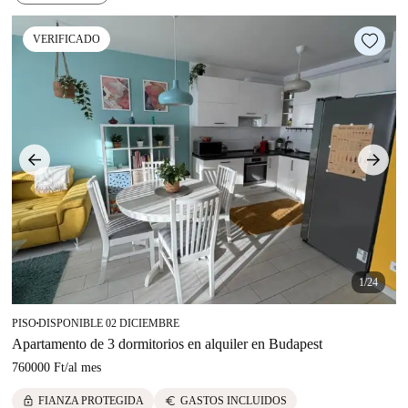
VERIFICADO
1/24
PISO
DISPONIBLE 02 DICIEMBRE
■
Apartamento de 3 dormitorios en alquiler en Budapest
760000 Ft
/
al mes
lock
euro
FIANZA PROTEGIDA
GASTOS INCLUIDOS