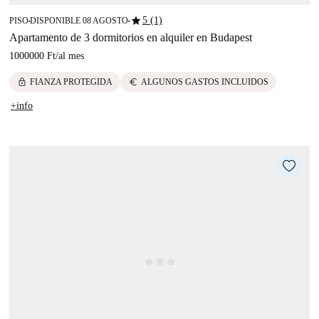
star
5 (1)
PISO
DISPONIBLE 08 AGOSTO
■
■
Apartamento de 3 dormitorios en alquiler en Budapest
1000000 Ft
/
al mes
lock
euro
FIANZA PROTEGIDA
ALGUNOS GASTOS INCLUIDOS
+info