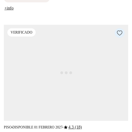
+info
VERIFICADO
star
4.3 (18)
PISO
DISPONIBLE 01 FEBRERO 2027
■
■