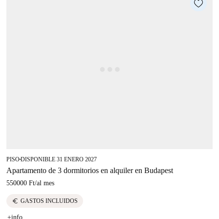
PISO
DISPONIBLE 31 ENERO 2027
■
Apartamento de 3 dormitorios en alquiler en Budapest
550000 Ft
/
al mes
euro
GASTOS INCLUIDOS
+info