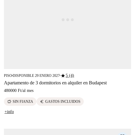
star
5 (4)
PISO
DISPONIBLE 29 ENERO 2027
■
■
Apartamento de 3 dormitorios en alquiler en Budapest
480000 Ft
/
al mes
savings
euro
SIN FIANZA
GASTOS INCLUIDOS
+info