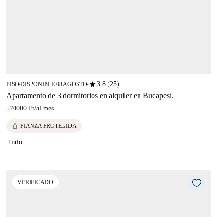
star
3.8 (25)
PISO
DISPONIBLE 08 AGOSTO
■
■
Apartamento de 3 dormitorios en alquiler en Budapest.
570000 Ft
/
al mes
lock
FIANZA PROTEGIDA
+info
VERIFICADO