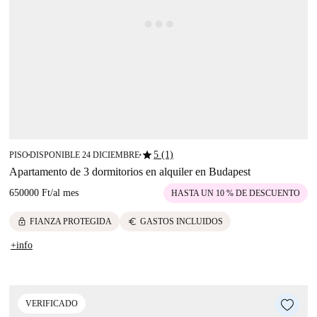
star
5 (1)
PISO
DISPONIBLE 24 DICIEMBRE
■
■
Apartamento de 3 dormitorios en alquiler en Budapest
650000 Ft
/
al mes
HASTA UN 10 % DE DESCUENTO
lock
euro
FIANZA PROTEGIDA
GASTOS INCLUIDOS
+info
VERIFICADO