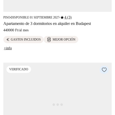
star
4 (3)
PISO
DISPONIBLE 01 SEPTIEMBRE 2027
■
■
Apartamento de 3 dormitorios en alquiler en Budapest
440000 Ft
/
al mes
euro
GASTOS INCLUIDOS
MEJOR OPCIÓN
+info
VERIFICADO