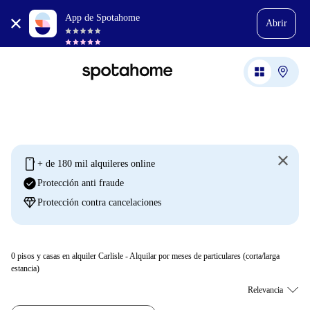
App de Spotahome
Abrir
mobile
+ de 180 mil alquileres online
check_circle
Protección anti fraude
diamond
Protección contra cancelaciones
0
pisos y casas en alquiler Carlisle - Alquilar por meses de particulares (corta/larga
estancia)