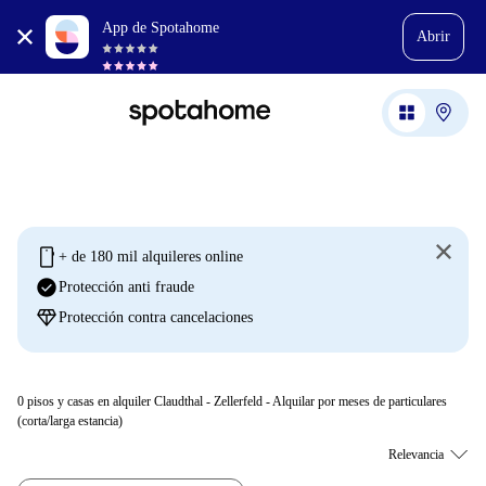
App de Spotahome
Abrir
mobile
+ de 180 mil alquileres online
check_circle
Protección anti fraude
diamond
Protección contra cancelaciones
0
pisos y casas en alquiler Claudthal - Zellerfeld - Alquilar por meses de particulares
(corta/larga estancia)