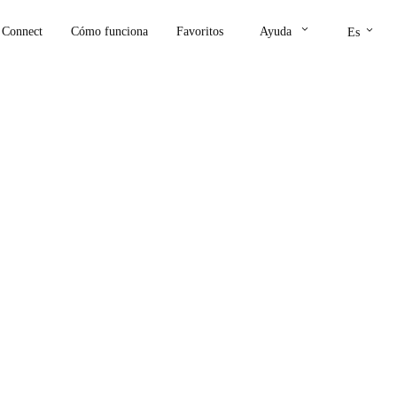
keyboard_arrow_down
keyboard_arrow_down
Connect
Cómo funciona
Favoritos
Ayuda
Es