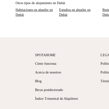
Otros tipos de alojamiento en Dubái
Habitaciones en alquiler en
Estudios en alquiler en
Resi
Dubái
Dubái
Dub
SPOTAHOME
LEG
Cómo funciona
Políti
Acerca de nosotros
Políti
Blog
Térmi
Becas postdoctorado
Índice Trimestral de Alquileres