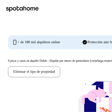
mobile
check_circle
+ de 180 mil alquileres online
Protección anti f
0
pisos y casas en alquiler Dubái - Alquilar por meses de particulares (corta/larga estanci
Eliminar el tipo de propiedad