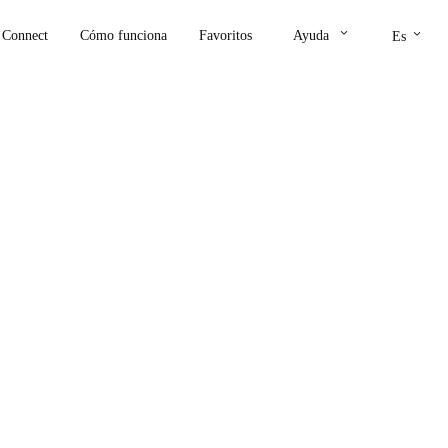
keyboard_arrow_down
keyboard_arrow_down
Connect
Cómo funciona
Favoritos
Ayuda
Es