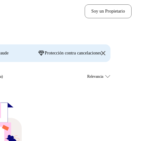
Soy un Propietario
diamond
raude
Protección contra cancelaciones
a)