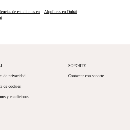
dencias de estudiantes en
Alquileres en Dubái
ái
AL
SOPORTE
ca de privacidad
Contactar con soporte
ca de cookies
nos y condiciones