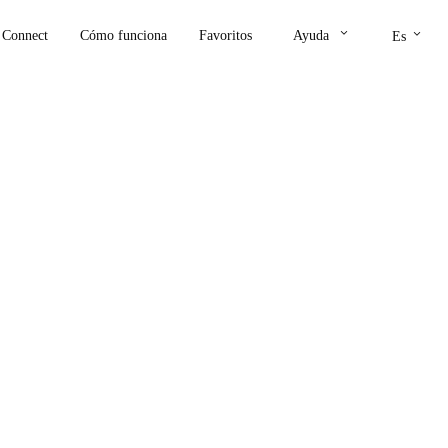
keyboard_arrow_down
keyboard_arrow_down
Connect
Cómo funciona
Favoritos
Ayuda
Es