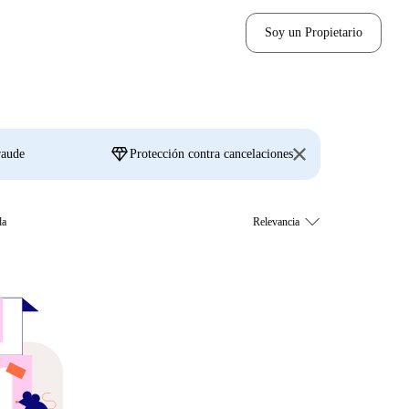
Soy un Propietario
diamond
raude
Protección contra cancelaciones
da