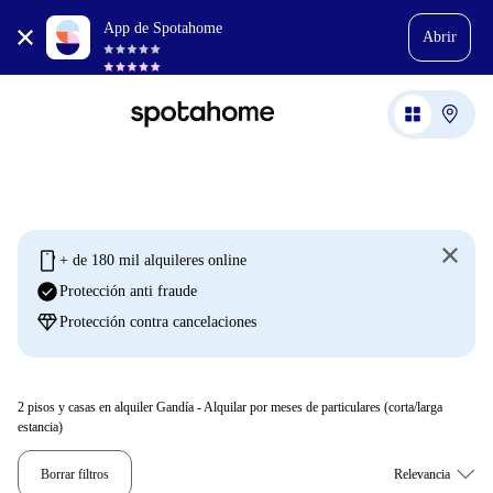
App de Spotahome
Abrir
mobile
+ de 180 mil alquileres online
check_circle
Protección anti fraude
diamond
Protección contra cancelaciones
2
pisos y casas en alquiler Gandía - Alquilar por meses de particulares (corta/larga
estancia)
Borrar filtros