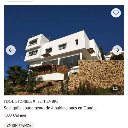
1/23
PISO
DISPONIBLE 04 SEPTIEMBRE
■
Se alquila apartamento de 4 habitaciones en Gandia.
4000 €
/
al mes
savings
SIN FIANZA