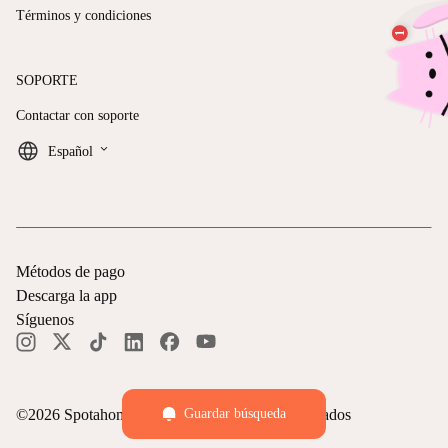
Términos y condiciones
SOPORTE
Contactar con soporte
keyboard_arrow_down
Español
Métodos de pago
Descarga la app
Síguenos
©
2026
Spotahome —
Todos los derechos reservados
Guardar búsqueda