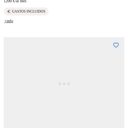
1200 €
/
al mes
euro
GASTOS INCLUIDOS
+info