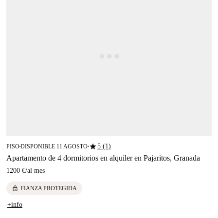
star
5 (1)
PISO
DISPONIBLE 11 AGOSTO
■
■
Apartamento de 4 dormitorios en alquiler en Pajaritos, Granada
1200 €
/
al mes
lock
FIANZA PROTEGIDA
+info