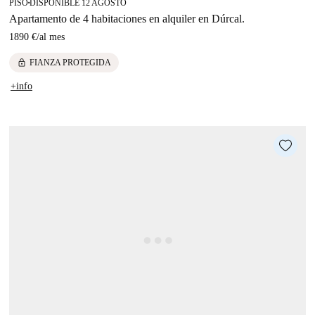
PISO
DISPONIBLE 12 AGOSTO
■
Apartamento de 4 habitaciones en alquiler en Dúrcal.
1890 €
/
al mes
lock
FIANZA PROTEGIDA
+info