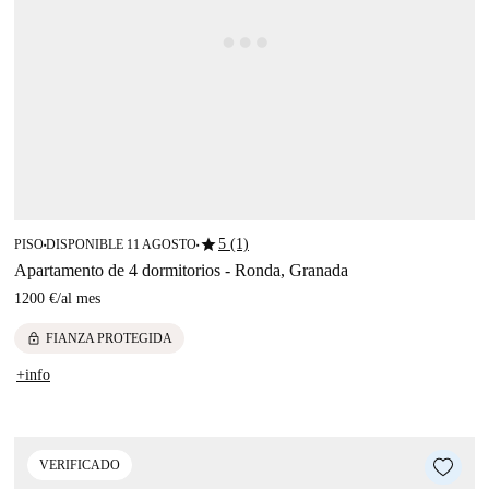
star
5 (1)
PISO
DISPONIBLE 11 AGOSTO
■
■
Apartamento de 4 dormitorios - Ronda, Granada
1200 €
/
al mes
lock
FIANZA PROTEGIDA
+info
VERIFICADO