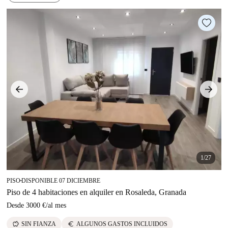
1/27
PISO
DISPONIBLE 07 DICIEMBRE
■
Piso de 4 habitaciones en alquiler en Rosaleda, Granada
Desde
3000 €
/
al mes
savings
euro
SIN FIANZA
ALGUNOS GASTOS INCLUIDOS