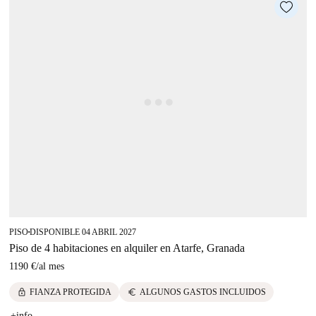
PISO
DISPONIBLE 04 ABRIL 2027
■
Piso de 4 habitaciones en alquiler en Atarfe, Granada
1190 €
/
al mes
lock
euro
FIANZA PROTEGIDA
ALGUNOS GASTOS INCLUIDOS
+info