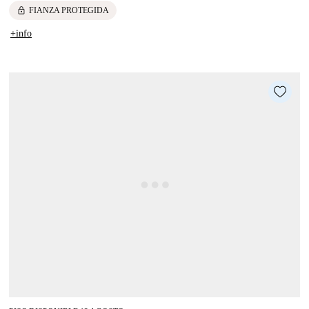
lock
FIANZA PROTEGIDA
+info