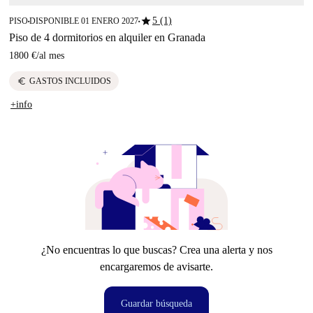
star
5 (1)
PISO
DISPONIBLE 01 ENERO 2027
■
■
Piso de 4 dormitorios en alquiler en Granada
1800 €
/
al mes
euro
GASTOS INCLUIDOS
+info
¿No encuentras lo que buscas? Crea una alerta y nos
encargaremos de avisarte.
Guardar búsqueda