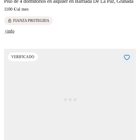
Piso de 4 dormitorios en alquiler en Barriada De La Paz, Granada
1100 €
/
al mes
lock
FIANZA PROTEGIDA
+info
VERIFICADO