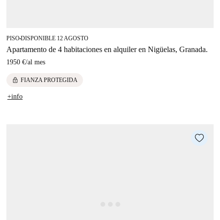
PISO
DISPONIBLE 12 AGOSTO
■
Apartamento de 4 habitaciones en alquiler en Nigüelas, Granada.
1950 €
/
al mes
lock
FIANZA PROTEGIDA
+info