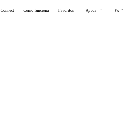
keyboard_arrow_down
keyboard_arrow_down
Connect
Cómo funciona
Favoritos
Ayuda
Es