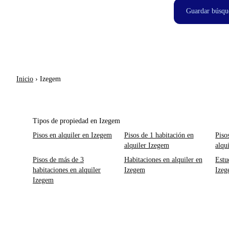
Guardar búsqu
Inicio
›
Izegem
Tipos de propiedad en Izegem
Pisos en alquiler en Izegem
Pisos de 1 habitación en
Piso
alquiler Izegem
alqu
Pisos de más de 3
Habitaciones en alquiler en
Estu
habitaciones en alquiler
Izegem
Ize
Izegem