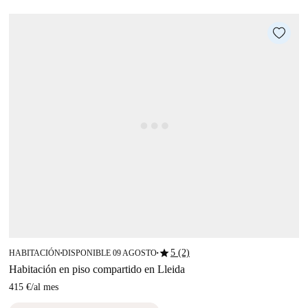
star
5 (2)
HABITACIÓN
DISPONIBLE 09 AGOSTO
■
■
Habitación en piso compartido en Lleida
415 €
/
al mes