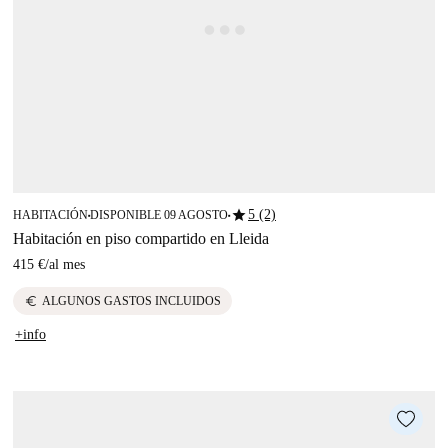
star
5 (2)
HABITACIÓN
DISPONIBLE 09 AGOSTO
■
■
Habitación en piso compartido en Lleida
415 €
/
al mes
euro
ALGUNOS GASTOS INCLUIDOS
+info