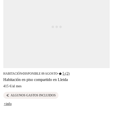
star
5 (2)
HABITACIÓN
DISPONIBLE 09 AGOSTO
■
■
Habitación en piso compartido en Lleida
415 €
/
al mes
euro
ALGUNOS GASTOS INCLUIDOS
+info