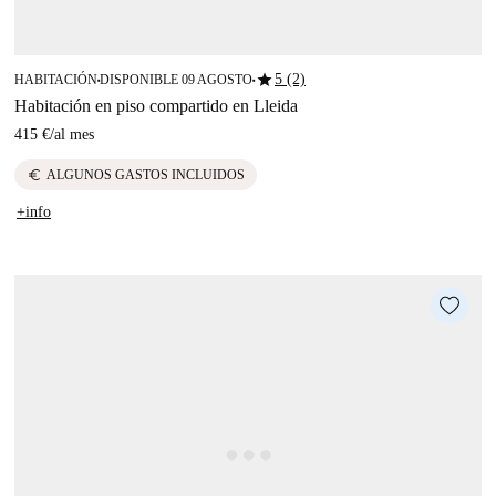
star
5 (2)
HABITACIÓN
DISPONIBLE 09 AGOSTO
■
■
Habitación en piso compartido en Lleida
415 €
/
al mes
euro
ALGUNOS GASTOS INCLUIDOS
+info