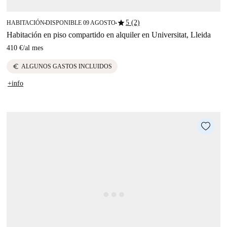
star
5 (2)
HABITACIÓN
DISPONIBLE 09 AGOSTO
■
■
Habitación en piso compartido en alquiler en Universitat, Lleida
410 €
/
al mes
euro
ALGUNOS GASTOS INCLUIDOS
+info