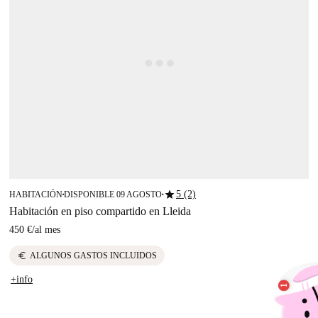
star
5 (2)
HABITACIÓN
DISPONIBLE 09 AGOSTO
■
■
Habitación en piso compartido en Lleida
450 €
/
al mes
euro
ALGUNOS GASTOS INCLUIDOS
+info