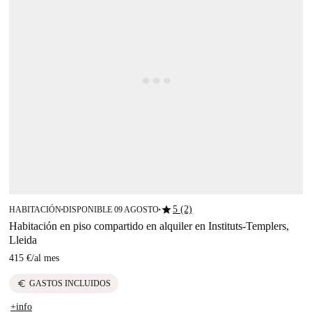
star
5 (2)
HABITACIÓN
DISPONIBLE 09 AGOSTO
■
■
Habitación en piso compartido en alquiler en Instituts-Templers,
Lleida
415 €
/
al mes
euro
GASTOS INCLUIDOS
+info