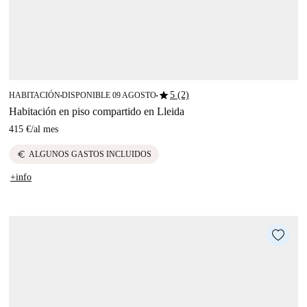
star
5 (2)
HABITACIÓN
DISPONIBLE 09 AGOSTO
■
■
Habitación en piso compartido en Lleida
415 €
/
al mes
euro
ALGUNOS GASTOS INCLUIDOS
+info