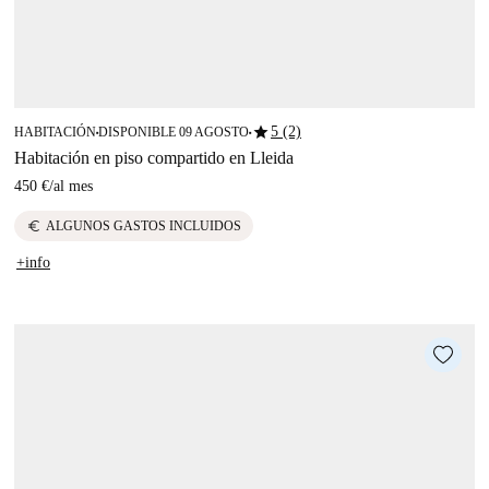
star
5 (2)
HABITACIÓN
DISPONIBLE 09 AGOSTO
■
■
Habitación en piso compartido en Lleida
450 €
/
al mes
euro
ALGUNOS GASTOS INCLUIDOS
+info