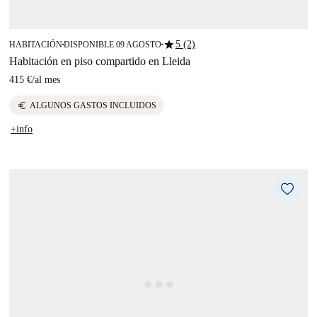
star
5 (2)
HABITACIÓN
DISPONIBLE 09 AGOSTO
■
■
Habitación en piso compartido en Lleida
415 €
/
al mes
euro
ALGUNOS GASTOS INCLUIDOS
+info