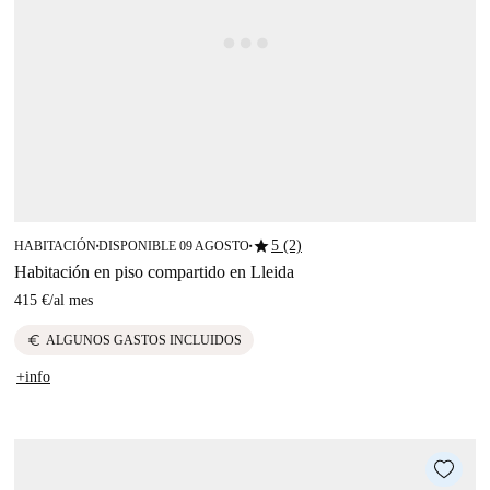
star
5 (2)
HABITACIÓN
DISPONIBLE 09 AGOSTO
■
■
Habitación en piso compartido en Lleida
415 €
/
al mes
euro
ALGUNOS GASTOS INCLUIDOS
+info