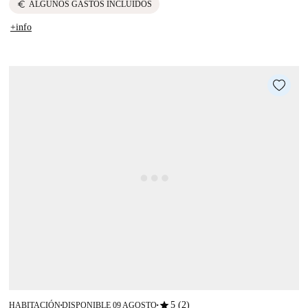
euro
ALGUNOS GASTOS INCLUIDOS
+info
star
5 (2)
HABITACIÓN
DISPONIBLE 09 AGOSTO
■
■