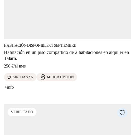
HABITACIÓN
DISPONIBLE 01 SEPTIEMBRE
■
Habitación en un piso compartido de 2 habitaciones en alquiler en
Talarn.
250 €
/
al mes
savings
SIN FIANZA
MEJOR OPCIÓN
+info
VERIFICADO