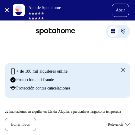
App de Spotahome
Abrir
mobile
+ de 180 mil alquileres online
check_circle
Protección anti fraude
diamond
Protección contra cancelaciones
22
habitaciones en alquiler en Lérida. Alquilar a particulares larga/corta temporada
Borrar filtros