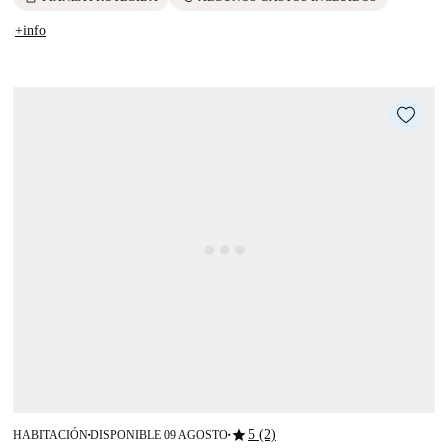
+info
star
5 (2)
HABITACIÓN
DISPONIBLE 09 AGOSTO
■
■