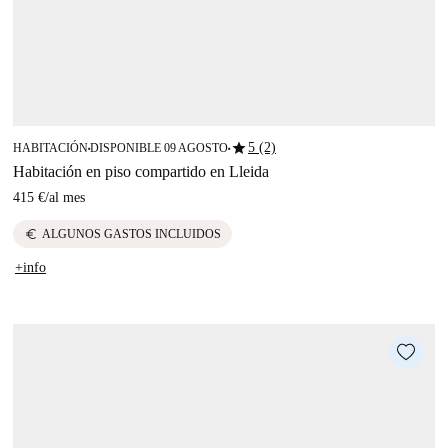
star
5 (2)
HABITACIÓN
DISPONIBLE 09 AGOSTO
■
■
Habitación en piso compartido en Lleida
415 €
/
al mes
euro
ALGUNOS GASTOS INCLUIDOS
+info