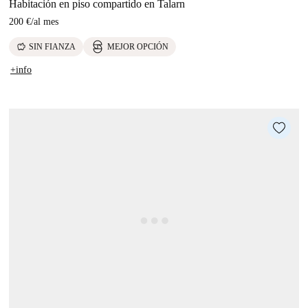
Habitación en piso compartido en Talarn
200 €
/
al mes
savings
SIN FIANZA
MEJOR OPCIÓN
+info