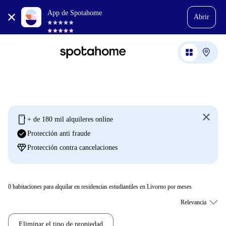
App de Spotahome
Abrir
mobile
+ de 180 mil alquileres online
check_circle
Protección anti fraude
diamond
Protección contra cancelaciones
0
habitaciones para alquilar en residencias estudiantiles en Livorno por meses
Eliminar el tipo de propiedad