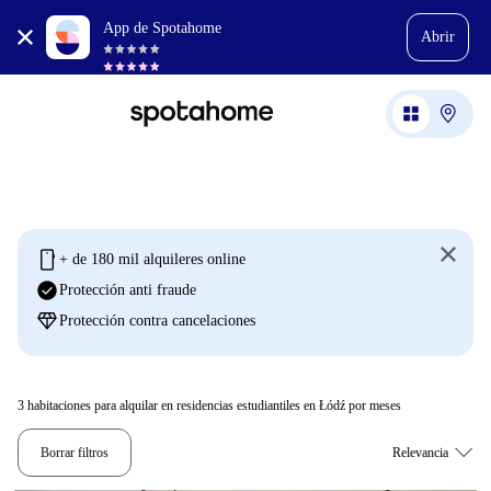
App de Spotahome
Abrir
mobile
+ de 180 mil alquileres online
check_circle
Protección anti fraude
diamond
Protección contra cancelaciones
3
habitaciones para alquilar en residencias estudiantiles en Łódź por meses
Borrar filtros