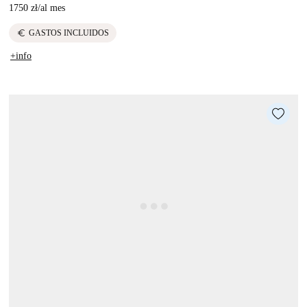
1750 zł
/
al mes
euro
GASTOS INCLUIDOS
+info