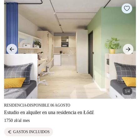
1/4
RESIDENCIA
DISPONIBLE 06 AGOSTO
■
Estudio en alquiler en una residencia en Łódź
1750 zł
/
al mes
euro
GASTOS INCLUIDOS