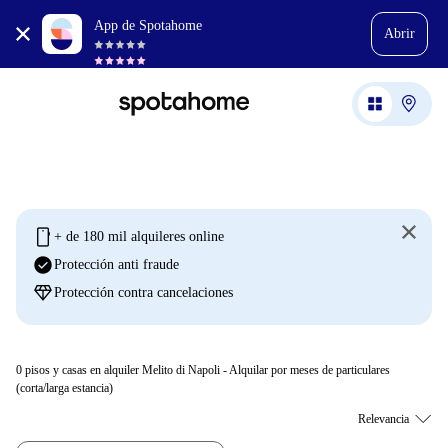
App de Spotahome
Abrir
mobile
+ de 180 mil alquileres online
check_circle
Protección anti fraude
diamond
Protección contra cancelaciones
0
pisos y casas en alquiler Melito di Napoli - Alquilar por meses de particulares
(corta/larga estancia)