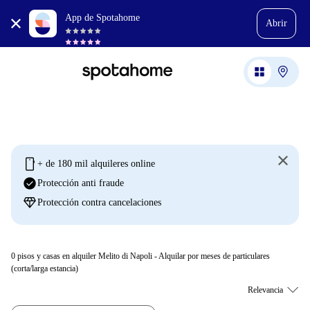
App de Spotahome
Abrir
mobile
+ de 180 mil alquileres online
check_circle
Protección anti fraude
diamond
Protección contra cancelaciones
0
pisos y casas en alquiler Melito di Napoli - Alquilar por meses de particulares
(corta/larga estancia)