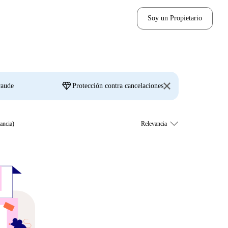
Soy un Propietario
diamond
raude
Protección contra cancelaciones
tancia)