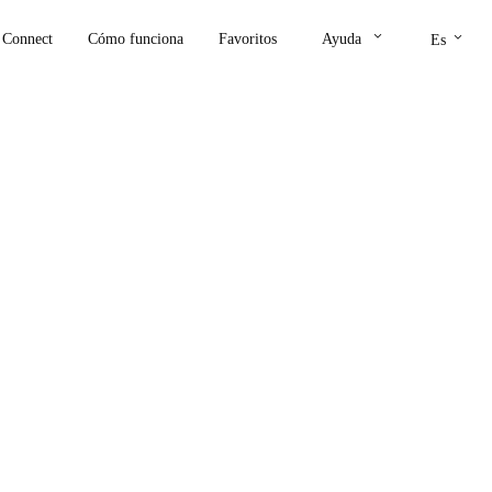
keyboard_arrow_down
keyboard_arrow_down
Connect
Cómo funciona
Favoritos
Ayuda
Es