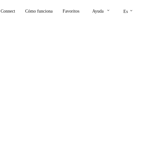
keyboard_arrow_down
keyboard_arrow_down
Connect
Cómo funciona
Favoritos
Ayuda
Es