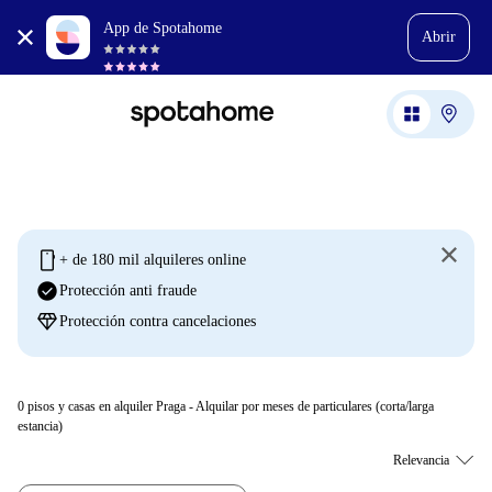
App de Spotahome
Abrir
mobile
+ de 180 mil alquileres online
check_circle
Protección anti fraude
diamond
Protección contra cancelaciones
0
pisos y casas en alquiler Praga - Alquilar por meses de particulares (corta/larga
estancia)