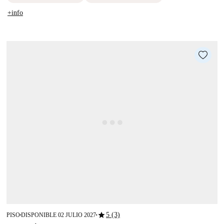
+info
star
5 (3)
PISO
DISPONIBLE 02 JULIO 2027
■
■