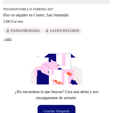
PISO
DISPONIBLE 01 FEBRERO 2027
■
Piso en alquiler en Centro, San Sebastián
2300 €
/
al mes
lock
euro
FIANZA PROTEGIDA
GASTOS INCLUIDOS
+info
¿No encuentras lo que buscas? Crea una alerta y nos
encargaremos de avisarte.
Guardar búsqueda