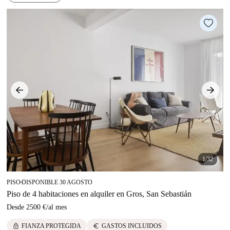
1/32
PISO
DISPONIBLE 30 AGOSTO
■
Piso de 4 habitaciones en alquiler en Gros, San Sebastián
Desde
2500 €
/
al mes
lock
euro
FIANZA PROTEGIDA
GASTOS INCLUIDOS