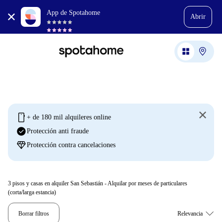
App de Spotahome
Abrir
mobile
+ de 180 mil alquileres online
check_circle
Protección anti fraude
diamond
Protección contra cancelaciones
3
pisos y casas en alquiler San Sebastián - Alquilar por meses de particulares
(corta/larga estancia)
Borrar filtros