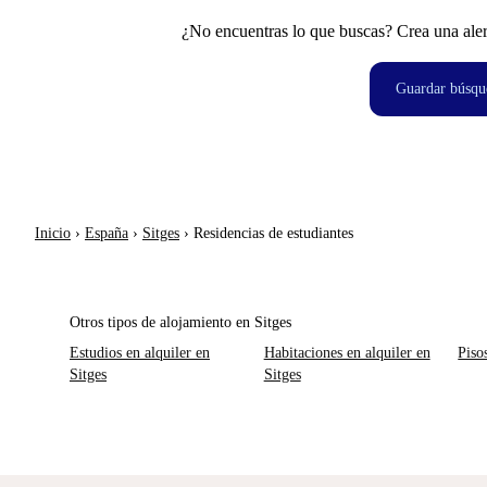
¿No encuentras lo que buscas? Crea una aler
Guardar búsqu
Inicio
›
España
›
Sitges
›
Residencias de estudiantes
Otros tipos de alojamiento en Sitges
Estudios en alquiler en
Habitaciones en alquiler en
Piso
Sitges
Sitges