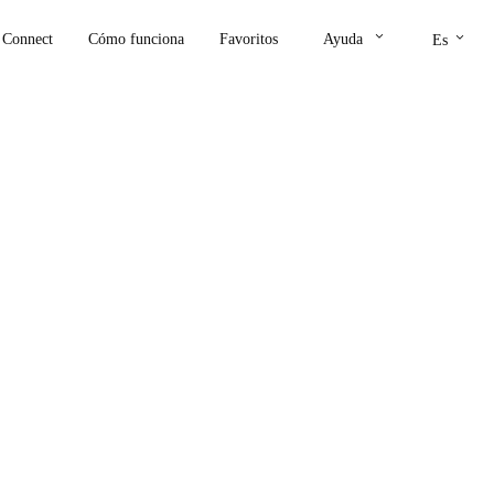
keyboard_arrow_down
keyboard_arrow_down
Connect
Cómo funciona
Favoritos
Ayuda
Es