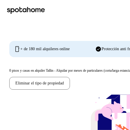
mobile
check_circle
+ de 180 mil alquileres online
Protección anti f
0
pisos y casas en alquiler Tallin - Alquilar por meses de particulares (corta/larga estanci
Eliminar el tipo de propiedad