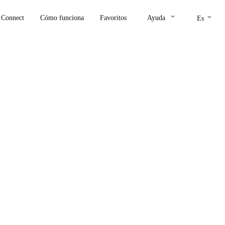
keyboard_arrow_down
keyboard_arrow_down
Connect
Cómo funciona
Favoritos
Ayuda
Es