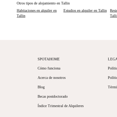
Otros tipos de alojamiento en Tallin
Habitaciones en alquiler en
Estudios en alquiler en Tallin
Resi
Tallin
Tall
SPOTAHOME
LEG
Cómo funciona
Políti
Acerca de nosotros
Políti
Blog
Térmi
Becas postdoctorado
Índice Trimestral de Alquileres