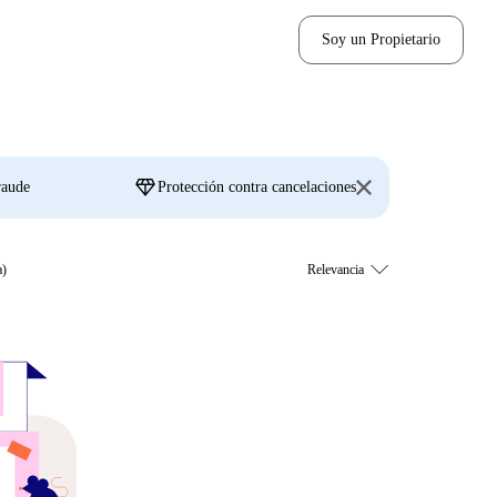
Soy un Propietario
diamond
raude
Protección contra cancelaciones
a)