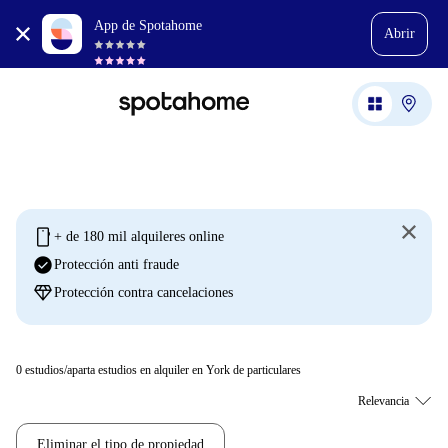
App de Spotahome
Abrir
mobile
+ de 180 mil alquileres online
check_circle
Protección anti fraude
diamond
Protección contra cancelaciones
0
estudios/aparta estudios en alquiler en York de particulares
Eliminar el tipo de propiedad