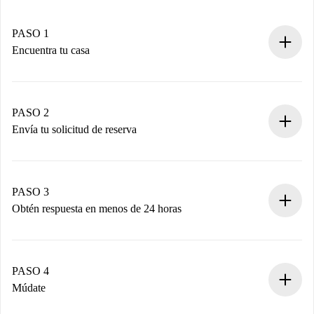
PASO 1
Encuentra tu casa
Proceso de reserva 100% online.
Casas y Propietarios verificados.
Tienes toda la información necesaria por adelantado.
PASO 2
Envía tu solicitud de reserva
Envía detalles básicos de tu perfil y de tu método de pago.
Recuerda que no te cobraremos nada hasta que el
propietario acepte.
PASO 3
Obtén respuesta en menos de 24 horas
El propietario tiene menos de 24 horas para confirmar.
Si es aceptada, te haremos el cargo y te pondremos en
contacto con el propietario.
PASO 4
Si es rechazada: No te haremos ningún cargo y te
Múdate
ofreceremos alternativas.