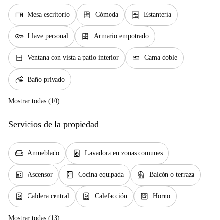
desk
dresser
shelves
Mesa escritorio
Cómoda
Estantería
key
dresser
Llave personal
Armario empotrado
window_closed
airline_seat_flat
Ventana con vista a patio interior
Cama doble
soap
Baño privado
Mostrar todas (10)
Servicios de la propiedad
chair
local_laundry_service
Amueblado
Lavadora en zonas comunes
elevator
kitchen
balcony
Ascensor
Cocina equipada
Balcón o terraza
water_heater
water_heater
oven_gen
Caldera central
Calefacción
Horno
Mostrar todas (13)