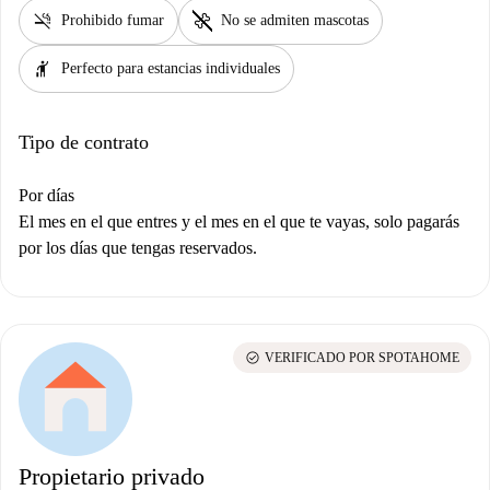
smoke_free
pet_supplies
Prohibido fumar
No se admiten mascotas
hail
Perfecto para estancias individuales
Tipo de contrato
Por días
El mes en el que entres y el mes en el que te vayas, solo pagarás
por los días que tengas reservados.
check_circle
VERIFICADO POR SPOTAHOME
Propietario privado