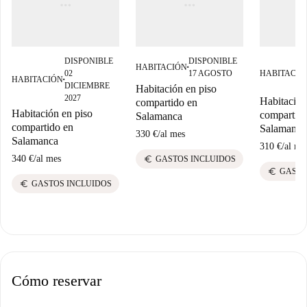
DISPONIBLE
DISPONIBLE
HABITACIÓN
■
02
17 AGOSTO
HABITACIÓ
HABITACIÓN
■
DICIEMBRE
Habitación en piso
2027
Habitación
compartido en
Habitación en piso
compartid
Salamanca
compartido en
Salamanca
330 €
/
al mes
Salamanca
310 €
/
al me
340 €
/
al mes
euro
GASTOS INCLUIDOS
euro
GASTO
euro
GASTOS INCLUIDOS
Cómo reservar