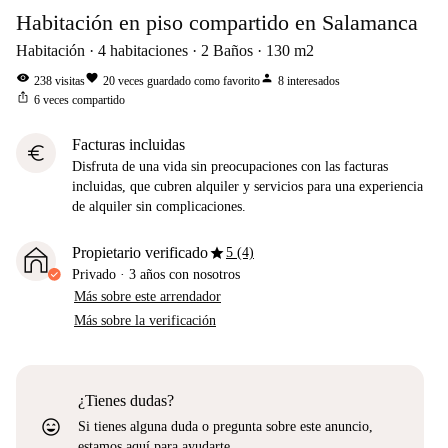
Habitación en piso compartido en Salamanca
Habitación
4
habitaciones
2
Baños
130
m2
visibility
favorite
person
238
visitas
20
veces guardado como favorito
8
interesados
ios_share
6
veces compartido
Facturas incluidas
euro
Disfruta de una vida sin preocupaciones con las facturas
incluidas, que cubren alquiler y servicios para una experiencia
de alquiler sin complicaciones.
star
Propietario verificado
5 (4)
Privado
·
3 años
con nosotros
Más sobre este arrendador
Más sobre la verificación
¿Tienes dudas?
sentiment_very_satisfied
Si tienes alguna duda o pregunta sobre este anuncio,
estamos aquí para ayudarte.