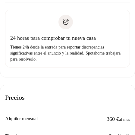
Acuerda con el propietario los detalles de tu llegada,
Documentos necesarios si tu propiedad es “
Spotahome
recogida de llaves, etc.
plus
”.
Spotahome sólo transferirá el primer pago al propietario si
Documento de identidad o Pasaporte
no nos comunicas ningún problema.
Prueba de solvencia
Domiciliación del pago
24 horas para comprobar tu nueva casa
Tienes 24h desde la entrada para reportar discrepancias
significativas entre el anuncio y la realidad. Spotahome trabajará
para resolverlo.
Precios
Alquiler mensual
360 €
al mes