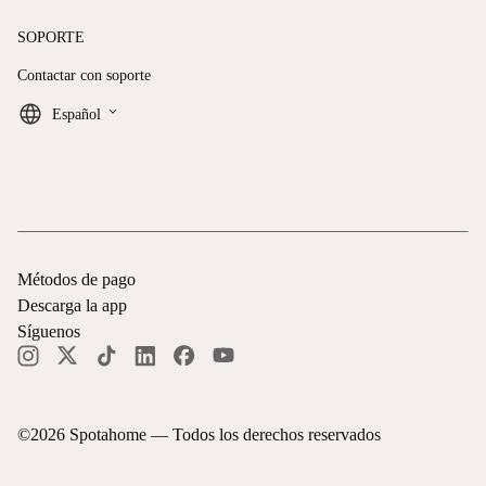
SOPORTE
Contactar con soporte
keyboard_arrow_down
Español
Métodos de pago
Descarga la app
Síguenos
©
2026
Spotahome —
Todos los derechos reservados