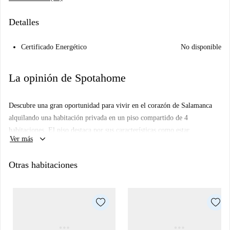
Detalles
Certificado Energético
No disponible
La opinión de Spotahome
Descubre una gran oportunidad para vivir en el corazón de Salamanca
alquilando una habitación privada en un piso compartido de 4
habitaciones. El piso destaca por sus características como estar
keyboard_arrow_down
Ver más
completamente amueblado, una cocina equipada y un ascensor para
facilitar el acceso. Además, todos los servicios básicos (luz, agua, gas y
Otras habitaciones
wifi) están incluidos en el alquiler, lo que hace que tu estancia sea más
cómoda y económica. Aunque esta propiedad aún no ha sido verificada
personalmente por Spotahome, todos los propietarios han sido
verificados exhaustivamente para garantizar que tu experiencia sea
segura y de confianza.