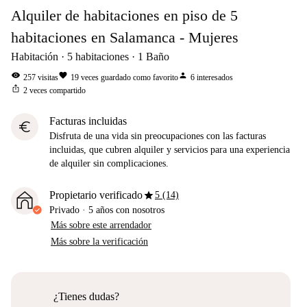
Alquiler de habitaciones en piso de 5
habitaciones en Salamanca - Mujeres
Habitación
5
habitaciones
1
Baño
visibility
favorite
person
257
visitas
19
veces guardado como favorito
6
interesados
ios_share
2
veces compartido
Facturas incluidas
euro
Disfruta de una vida sin preocupaciones con las facturas
incluidas, que cubren alquiler y servicios para una experiencia
de alquiler sin complicaciones.
star
Propietario verificado
5 (14)
Privado
·
5 años
con nosotros
Más sobre este arrendador
Más sobre la verificación
¿Tienes dudas?