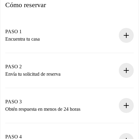
Cómo reservar
PASO 1
Encuentra tu casa
Proceso de reserva 100% online.
Casas y Propietarios verificados.
Tienes toda la información necesaria por adelantado.
PASO 2
Envía tu solicitud de reserva
Envía detalles básicos de tu perfil y de tu método de pago.
Recuerda que no te cobraremos nada hasta que el
propietario acepte.
PASO 3
Obtén respuesta en menos de 24 horas
El propietario tiene menos de 24 horas para confirmar.
Si es aceptada, te haremos el cargo y te pondremos en
contacto con el propietario.
PASO 4