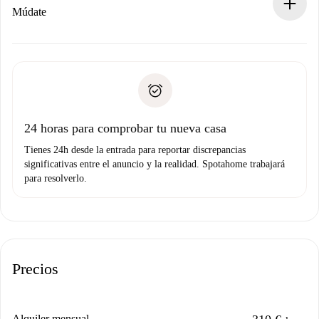
Si es rechazada: No te haremos ningún cargo y te
Múdate
ofreceremos alternativas.
Acuerda con el propietario los detalles de tu llegada,
Documentos necesarios si tu propiedad es “
Spotahome
recogida de llaves, etc.
plus
”.
Spotahome sólo transferirá el primer pago al propietario si
Documento de identidad o Pasaporte
no nos comunicas ningún problema.
Prueba de solvencia
Domiciliación del pago
24 horas para comprobar tu nueva casa
Tienes 24h desde la entrada para reportar discrepancias
significativas entre el anuncio y la realidad. Spotahome trabajará
para resolverlo.
Precios
Alquiler mensual