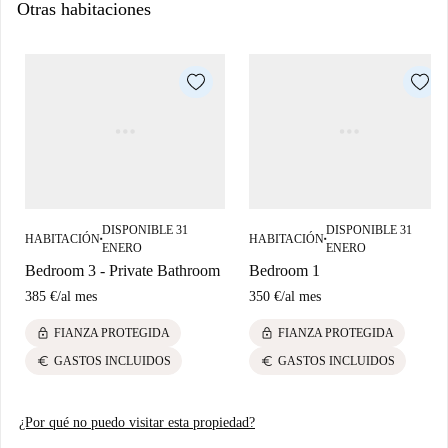
Otras habitaciones
Esta habitación se encuentra en un amplio apartamento con 2 baños
completos y una cocina equipada con todos los electrodomésticos
modernos, incluyendo una máquina de café y una lavadora y una
secadora. El alquiler incluye internet y todos los servicios públicos
(agua, gas y electricidad). El apartamento es muy acogedor y pronto se
sentirá como en casa.
DISPONIBLE 31
DISPONIBLE 31
HABITACIÓN
HABITACIÓN
■
■
ENERO
ENERO
Bedroom 3 - Private Bathroom
Bedroom 1
385 €
/
al mes
350 €
/
al mes
lock
lock
FIANZA PROTEGIDA
FIANZA PROTEGIDA
euro
euro
GASTOS INCLUIDOS
GASTOS INCLUIDOS
¿Por qué no puedo visitar esta propiedad?