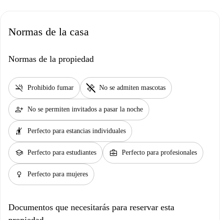
Normas de la casa
Normas de la propiedad
smoke_free
pet_supplies
Prohibido fumar
No se admiten mascotas
person_add
No se permiten invitados a pasar la noche
hail
Perfecto para estancias individuales
school
business_center
Perfecto para estudiantes
Perfecto para profesionales
female
Perfecto para mujeres
Documentos que necesitarás para reservar esta
propiedad