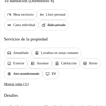
Tu habitación (Dormitorio 4)
desk
key
Mesa escritorio
Llave personal
airline_seat_flat
soap
Cama individual
Baño privado
Servicios de la propiedad
chair
local_laundry_service
Amueblado
Lavadora en zonas comunes
image
elevator
water_heater
oven_gen
Exterior
Ascensor
Calefacción
Horno
ac_unit
tv
Aire acondicionado
TV
Mostrar todas (11)
Detalles