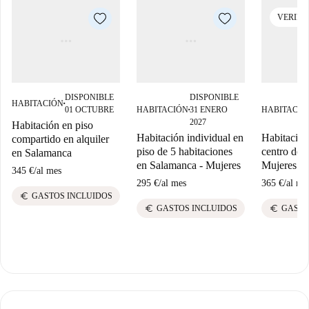
VERIFI
DISPONIBLE
DISPONIBLE
HABITACIÓN
■
01 OCTUBRE
HABITACIÓN
31 ENERO
HABITACIÓ
■
2027
Habitación en piso
Habitación individual en
Habitación
compartido en alquiler
piso de 5 habitaciones
centro de 
en Salamanca
en Salamanca - Mujeres
Mujeres
345 €
/
al mes
295 €
/
al mes
365 €
/
al me
euro
GASTOS INCLUIDOS
euro
euro
GASTOS INCLUIDOS
GASTO