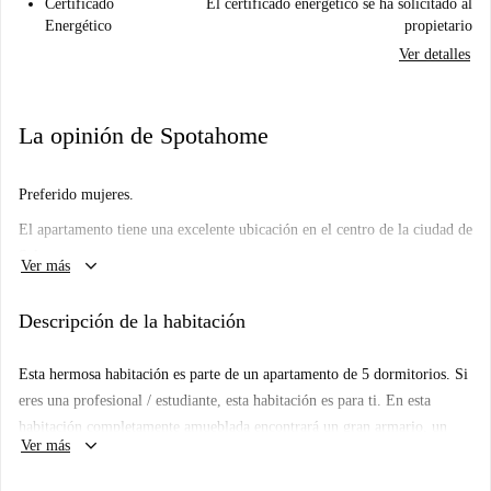
Certificado
El certificado energético se ha solicitado al
Energético
propietario
Ver detalles
La opinión de Spotahome
Preferido mujeres.
El apartamento tiene una excelente ubicación en el centro de la ciudad de
Salamanca.
keyboard_arrow_down
Ver más
Hay paradas de autobús cercanas que conectan con el resto de la ciudad.
Descripción de la habitación
La zona ofrece varias oportunidades de compras, ya que está rodeada de
varios bares, restaurantes, tiendas y todo lo necesario para una estancia
Esta hermosa habitación es parte de un apartamento de 5 dormitorios. Si
confortable.
eres una profesional / estudiante, esta habitación es para ti. En esta
habitación completamente amueblada encontrará un gran armario, un
keyboard_arrow_down
Ver más
escritorio y una cómoda cama. Esta habitación se beneficia de una gran
ventana y mucha luz, lo que la convierte en un gran espacio para vivir.