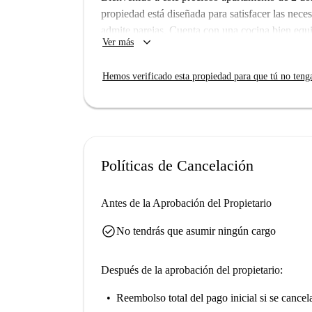
propiedad está diseñada para satisfacer las neces
admite parejas. Cuenta con una cocina bien eq
keyboard_arrow_down
Ver más
lavavajillas y horno, y con comodidades esenci
de aire acondicionado, pero cuenta con calefacci
Hemos verificado esta propiedad para que tú no teng
anuncio ha sido revisado por un verificador de
fiable y verificada para su próximo hogar.
El barrio Centro de San Sebastián es una zona 
excelentes servicios. Cerca, encontrará varios r
Amelia By Paulo Airaudo, todos a pocos pasos. 
Políticas de Cancelación
lugares emblemáticos como Don Quijote y Sanch
estilo de vida cómodo y enriquecedor.
Antes de la Aprobación del Propietario
check_circle
No tendrás que asumir ningún cargo
Después de la aprobación del propietario:
Reembolso total del pago inicial
si se cancel