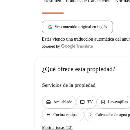
Resumen
Políticas de Cancelación
Normas 
Ver contenido original en inglés
Estás viendo una traducción automática del anu
¿Qué ofrece esta propiedad?
Servicios de la propiedad
chair
tv
dishwasher_gen
Amueblado
TV
Lavavajillas
kitchen
water_heater
Cocina equipada
Calentador de agua p
Mostrar todas (13)