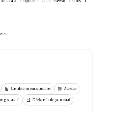
de la casa
Propietario
Cómo reservar
Precios
Disponibilidades
ncio
local_laundry_service
elevator
Lavadora en zonas comunes
Ascensor
water_heater
or gas natural
Calefacción de gas natural