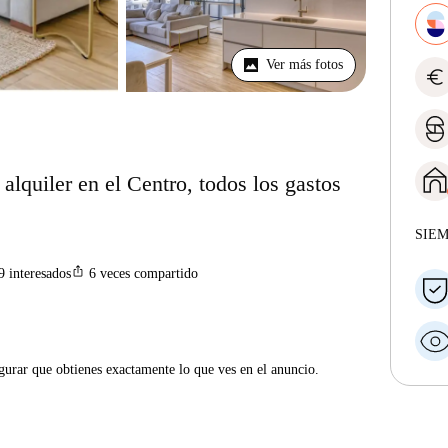
Ver más fotos
euro
alquiler en el Centro, todos los gastos
SIE
ios_share
9
interesados
6
veces compartido
gurar que obtienes exactamente lo que ves en el anuncio.