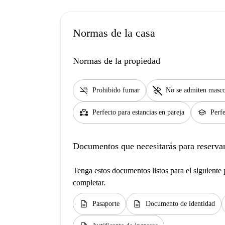
Normas de la casa
Normas de la propiedad
smoke_free
pet_supplies
Prohibido fumar
No se admiten masco
partner_heart
school
Perfecto para estancias en pareja
Perfe
Documentos que necesitarás para reservar
Tenga estos documentos listos para el siguiente p
completar.
description
description
Pasaporte
Documento de identidad