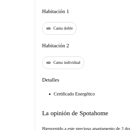
Habitación 1
airline_seat_flat
Cama doble
Habitación 2
airline_seat_flat
Cama individual
Detalles
Certificado Energético
La opinión de Spotahome
Bienvenido a este precioso apartamento de 2 do