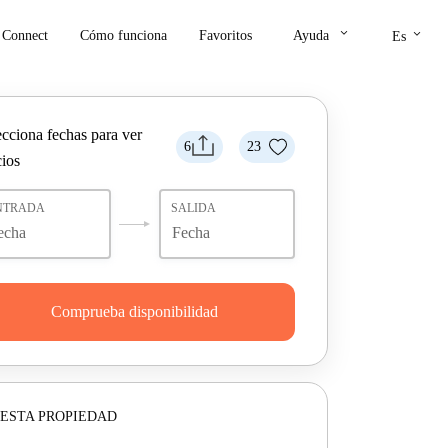
keyboard_arrow_down
keyboard_arrow_down
Connect
Cómo funciona
Favoritos
Ayuda
Es
ecciona fechas para ver
6
23
cios
NTRADA
SALIDA
Comprueba disponibilidad
ESTA PROPIEDAD