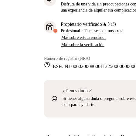
euro
Disfruta de una vida sin preocupaciones con 
una experiencia de alquiler sin complicacio
star
Propietario verificado
5 (3)
Profesional
·
11 meses
con nosotros
Más sobre este arrendador
Más sobre la verificación
Número de registro (NRA)
help
:
ESFCNT000020008000113250000000000
¿Tienes dudas?
sentiment_very_satisfied
Si tienes alguna duda o pregunta sobre est
aquí para ayudarte.