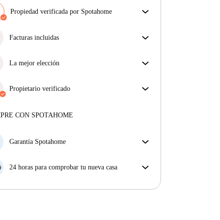
Propiedad verificada por Spotahome
Nuestro equipo ha revisado la casa para asegurar que
obtienes exactamente lo que ves en el anuncio.
Facturas incluidas
Más sobre la verificación
Disfruta de una vida sin preocupaciones con las
facturas incluidas, que cubren alquiler y servicios
La mejor elección
para una experiencia de alquiler sin complicaciones.
Propiedades seleccionadas para usted con precios
fantásticos, disponibilidad y primera categoría.
Propietario verificado
Profesional
·
11 meses
con nosotros
Más sobre este arrendador
MPRE CON SPOTAHOME
Más sobre la verificación
Garantía Spotahome
Si el propietario cancela tu reserva dentro de las 48
horas previas a la fecha de entrada, Spotahome A) te
24 horas para comprobar tu nueva casa
ayudará a encontrar un nuevo alojamiento y cubrirá
Si existe alguna diferencia con el anuncio que viste
el hotel hasta que encuentres nueva casa o B) te hará
en Spotahome, comunícanoslo dentro de las 24 horas
la devolución íntegra de la reserva.
siguientes a tu llegada para que podamos buscar una
solución.