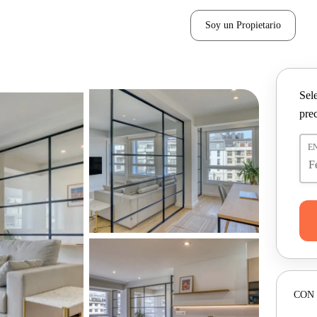
Soy un Propietario
Sel
pre
E
CON 