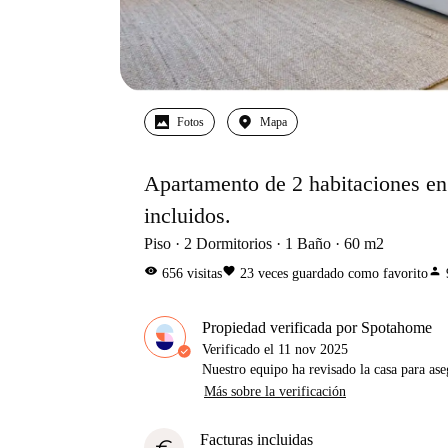
Fotos
Mapa
Apartamento de 2 habitaciones en 
incluidos.
Piso
2
Dormitorios
1
Baño
60
m2
visibility
favorite
person
656
visitas
23
veces guardado como favorito
Propiedad verificada por Spotahome
Verificado el
11 nov 2025
Nuestro equipo ha revisado la casa para ase
Más sobre la verificación
Facturas incluidas