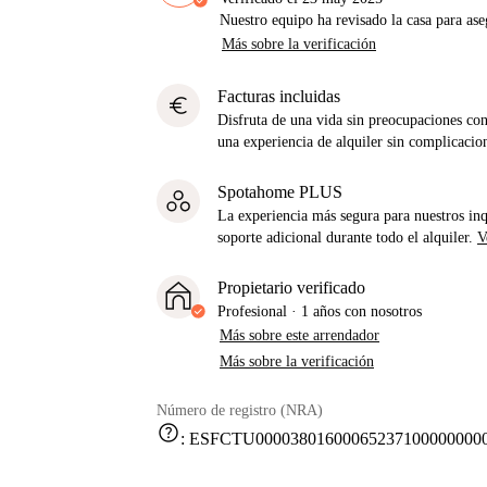
Nuestro equipo ha revisado la casa para ase
Más sobre la verificación
Facturas incluidas
euro
Disfruta de una vida sin preocupaciones con 
una experiencia de alquiler sin complicacio
Spotahome PLUS
La experiencia más segura para nuestros inq
soporte adicional durante todo el alquiler.
V
Propietario verificado
Profesional
·
1 años
con nosotros
Más sobre este arrendador
Más sobre la verificación
Número de registro (NRA)
help
:
ESFCTU000038016000652371000000000