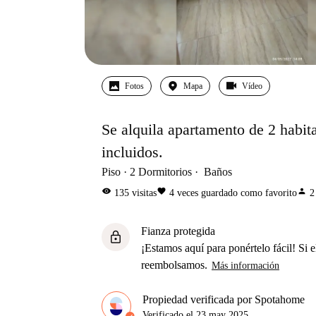
Fotos
Mapa
Vídeo
Se alquila apartamento de 2 habit
incluidos.
Piso
2
Dormitorios
Baños
visibility
favorite
person
135
visitas
4
veces guardado como favorito
2
Fianza protegida
lock
¡Estamos aquí para ponértelo fácil! Si el
reembolsamos.
Más información
Propiedad verificada por Spotahome
Verificado el
23 may 2025