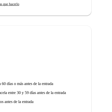
as que hacerlo
 de numerosos restaurantes como Casa Mía y La Scala,
los vibrantes alrededores y los encantadores
cado por Spotahome, lo que garantiza fiabilidad y
a 60 días o más antes de la entrada
ncela entre 30 y 59 días antes de la entrada
os antes de la entrada