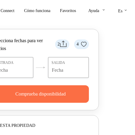
keyboard_arrow_down
keyboard_arrow_down
Connect
Cómo funciona
Favoritos
Ayuda
Es
ecciona fechas para ver
2
4
cios
NTRADA
SALIDA
Comprueba disponibilidad
ESTA PROPIEDAD