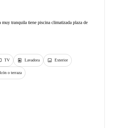
 muy tranquila tiene piscina climatizada plaza de
v
local_laundry_service
image
TV
Lavadora
Exterior
lcón o terraza