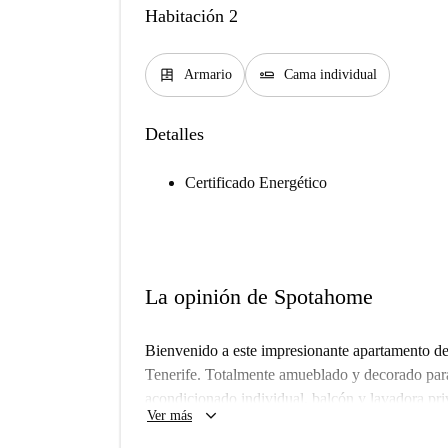
Habitación 2
dresser
airline_seat_flat
Armario
Cama individual
Detalles
Certificado Energético
La opinión de Spotahome
Bienvenido a este impresionante apartamento de
Tenerife. Totalmente amueblado y decorado para
acondicionado individual, balcón y lavadora pr
keyboard_arrow_down
Ver más
completo entretenimiento con televisión. El apa
piscina y aparcamiento. Tenga en cuenta que no