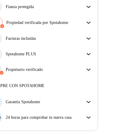
Fianza protegida
¡Estamos aquí para ponértelo fácil! Si el propietario
no te devuelve la fianza, nosotros te la
Propiedad verificada por Spotahome
reembolsamos.
Más información
Nuestro equipo ha revisado la casa para asegurar que
obtienes exactamente lo que ves en el anuncio.
Facturas incluidas
Más sobre la verificación
Disfruta de una vida sin preocupaciones con las
facturas incluidas, que cubren alquiler y servicios
Spotahome PLUS
para una experiencia de alquiler sin complicaciones.
La experiencia más segura para nuestros inquilinos
más exigentes. Estándares más altos de seguridad y
Propietario verificado
soporte adicional durante todo el alquiler.
Ver más
Profesional
·
1 años
con nosotros
Más sobre este arrendador
MPRE CON SPOTAHOME
Más sobre la verificación
Garantía Spotahome
Si el propietario cancela tu reserva dentro de las 48
horas previas a la fecha de entrada, Spotahome A) te
24 horas para comprobar tu nueva casa
ayudará a encontrar un nuevo alojamiento y cubrirá
Si existe alguna diferencia con el anuncio que viste
el hotel hasta que encuentres nueva casa o B) te hará
en Spotahome, comunícanoslo dentro de las 24 horas