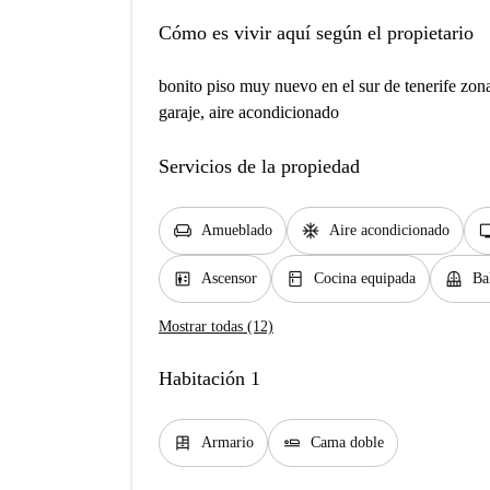
Cómo es vivir aquí según el propietario
bonito piso muy nuevo en el sur de tenerife zona
garaje, aire acondicionado
Servicios de la propiedad
chair
ac_unit
t
Amueblado
Aire acondicionado
elevator
kitchen
balcony
Ascensor
Cocina equipada
Ba
Mostrar todas (12)
Habitación 1
dresser
airline_seat_flat
Armario
Cama doble