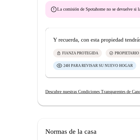
error
La comisión de Spotahome
no se devuelve
si l
Y recuerda, con esta propiedad tendrá
lock
check_circle
FIANZA PROTEGIDA
PROPIETARIO
24H PARA REVISAR SU NUEVO HOGAR
Descubre nuestras Condiciones Transparentes de Can
Normas de la casa