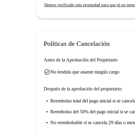
Hemos verificado esta propiedad para que tú no teng
Ubicado en Arona, este apartamento está cerca
así como de mercados como Superdiplo. Explore 
establecimientos, todos a un corto paseo. Verifi
excelencia.
Políticas de Cancelación
Antes de la Aprobación del Propietario
check_circle
No tendrás que asumir ningún cargo
Después de la aprobación del propietario:
Reembolso total del pago inicial
si se cancel
Reembolso del 50% del pago inicial
si se ca
No reembolsable
si se cancela 29 días o men