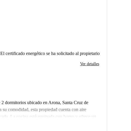
El certificado energético se ha solicitado al propietario
Ver detalles
 2 dormitorios ubicado en Arona, Santa Cruz de
 su comodidad, esta propiedad cuenta con aire
ivada. La cocina está equipada con horno y ofrece un
rtamento ofrece servicios como ascensor, acceso a la
 se permiten mascotas ni fumar en esta propiedad.