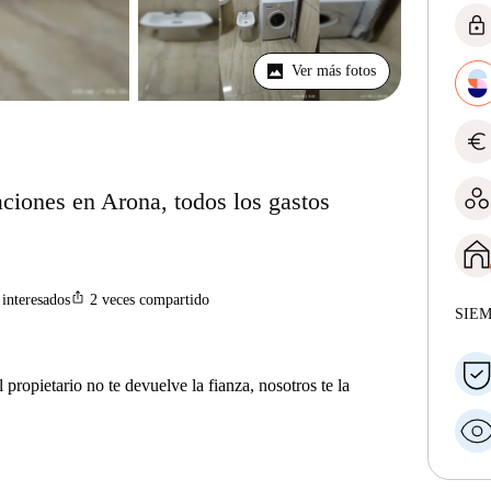
lock
Ver más fotos
euro
aciones en Arona, todos los gastos
ios_share
interesados
2
veces compartido
SIE
 propietario no te devuelve la fianza, nosotros te la