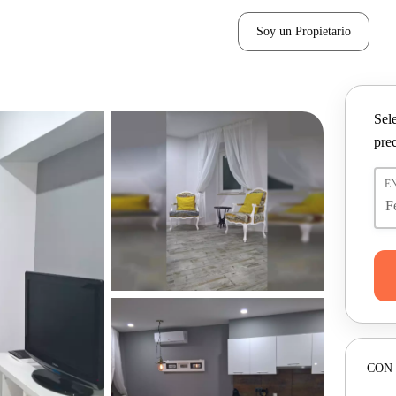
Soy un Propietario
Sel
pre
E
CON 