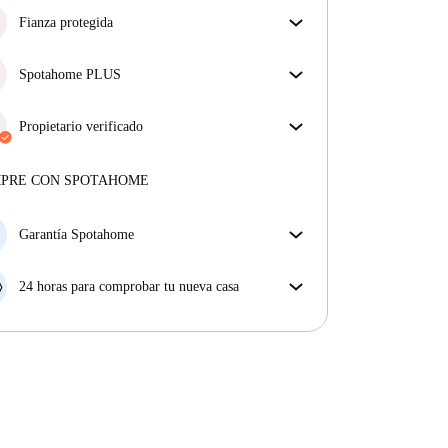
Fianza protegida
¡Estamos aquí para ponértelo fácil! Si el propietario
no te devuelve la fianza, nosotros te la
Spotahome PLUS
reembolsamos.
Más información
La experiencia más segura para nuestros inquilinos
más exigentes. Estándares más altos de seguridad y
Propietario verificado
soporte adicional durante todo el alquiler.
Ver más
Profesional
·
4 años
con nosotros
Más sobre este arrendador
MPRE CON SPOTAHOME
Más sobre la verificación
Garantía Spotahome
Si el propietario cancela tu reserva dentro de las 48
horas previas a la fecha de entrada, Spotahome A) te
24 horas para comprobar tu nueva casa
ayudará a encontrar un nuevo alojamiento y cubrirá
Si existe alguna diferencia con el anuncio que viste
el hotel hasta que encuentres nueva casa o B) te hará
en Spotahome, comunícanoslo dentro de las 24 horas
la devolución íntegra de la reserva.
siguientes a tu llegada para que podamos buscar una
solución.