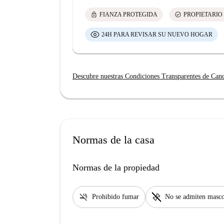
lock
check_circle
FIANZA PROTEGIDA
PROPIETARIO
24H PARA REVISAR SU NUEVO HOGAR
Descubre nuestras Condiciones Transparentes de Can
Normas de la casa
Normas de la propiedad
smoke_free
pet_supplies
Prohibido fumar
No se admiten masco