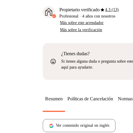
star
Propietario verificado
4.3 (13)
Profesional
·
4 años
con nosotros
Más sobre este arrendador
Más sobre la verificación
¿Tienes dudas?
sentiment_very_satisfied
Si tienes alguna duda o pregunta sobre est
aquí para ayudarte.
Resumen
Políticas de Cancelación
Normas 
Ver contenido original en inglés