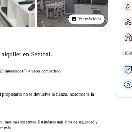
lock
Ver más fotos
alquiler en Setúbal.
SIE
ios_share
29
interesados
4
veces compartido
 propietario no te devuelve la fianza, nosotros te la
uilinos más exigentes. Estándares más altos de seguridad y
er más