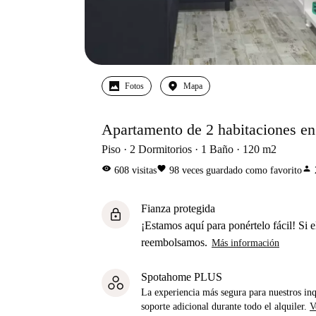
Fotos
Mapa
Apartamento de 2 habitaciones en 
Piso
2
Dormitorios
1
Baño
120
m2
visibility
favorite
person
608
visitas
98
veces guardado como favorito
Fianza protegida
lock
¡Estamos aquí para ponértelo fácil! Si el
reembolsamos.
Más información
Spotahome PLUS
La experiencia más segura para nuestros inq
soporte adicional durante todo el alquiler.
V