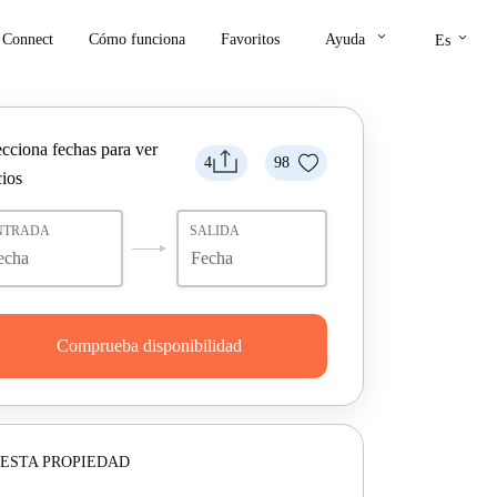
keyboard_arrow_down
keyboard_arrow_down
Connect
Cómo funciona
Favoritos
Ayuda
Es
ecciona fechas para ver
4
98
cios
NTRADA
SALIDA
Comprueba disponibilidad
ESTA PROPIEDAD