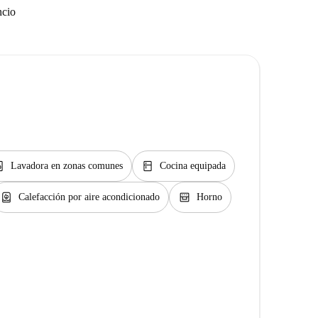
ncio
y_service
kitchen
Lavadora en zonas comunes
Cocina equipada
water_heater
oven_gen
Calefacción por aire acondicionado
Horno