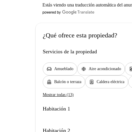
Estás viendo una traducción automática del anu
¿Qué ofrece esta propiedad?
Servicios de la propiedad
chair
ac_unit
local_laundr
Amueblado
Aire acondicionado
balcony
water_heater
Balcón o terraza
Caldera eléctrica
Mostrar todas (13)
Habitación 1
Habitación 2