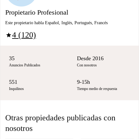
Propietario Profesional
Este propietario habla Español, Inglés, Portugués, Francés
4 (120)
star
35
Desde 2016
Anuncios Publicados
Con nosotros
551
9-15h
Inquilinos
Tiempo medio de respuesta
Otras propiedades publicadas con
nosotros