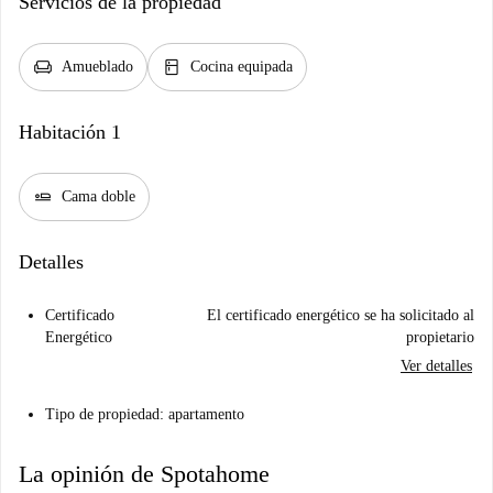
Servicios de la propiedad
chair
kitchen
Amueblado
Cocina equipada
Habitación 1
airline_seat_flat
Cama doble
Detalles
Certificado
El certificado energético se ha solicitado al
Energético
propietario
Ver detalles
Tipo de propiedad: apartamento
La opinión de Spotahome