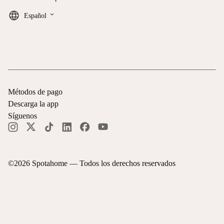
keyboard_arrow_down
Español
Métodos de pago
Descarga la app
Síguenos
©
2026
Spotahome —
Todos los derechos reservados