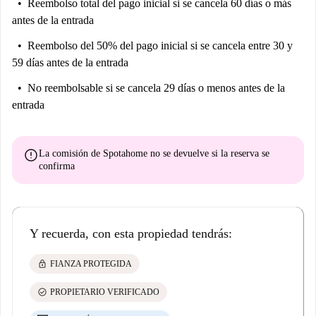
Reembolso total del pago inicial
si se cancela 60 días o más
antes de la entrada
Reembolso del 50% del pago inicial
si se cancela entre 30 y
59 días antes de la entrada
No reembolsable
si se cancela 29 días o menos antes de la
entrada
error
La comisión de Spotahome
no se devuelve
si la reserva se
confirma
Y recuerda, con esta propiedad tendrás:
lock
FIANZA PROTEGIDA
check_circle
PROPIETARIO VERIFICADO