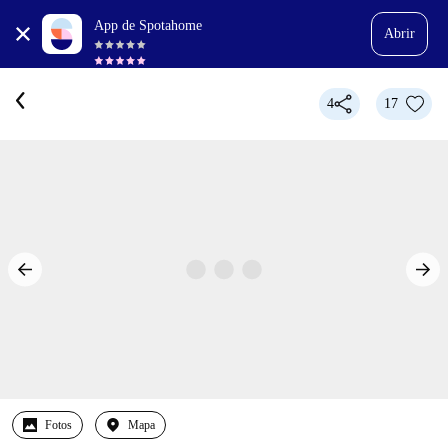
App de Spotahome
Abrir
4
17
Fotos
Mapa