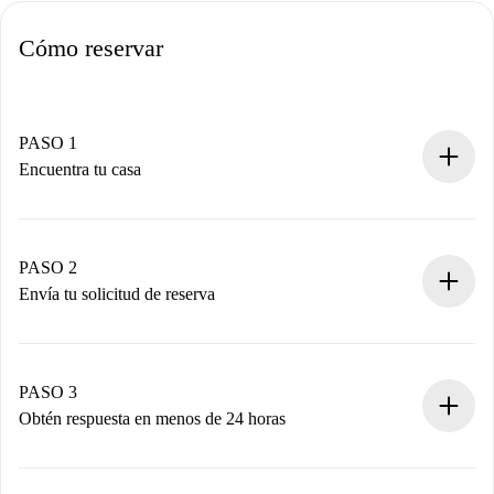
Cómo reservar
PASO 1
Encuentra tu casa
Proceso de reserva 100% online.
Casas y Propietarios verificados.
Tienes toda la información necesaria por adelantado.
PASO 2
Envía tu solicitud de reserva
Envía detalles básicos de tu perfil y de tu método de pago.
Recuerda que no te cobraremos nada hasta que el
propietario acepte.
PASO 3
Obtén respuesta en menos de 24 horas
El propietario tiene menos de 24 horas para confirmar.
Si es aceptada, te haremos el cargo y te pondremos en