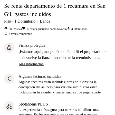
Se renta departamento de 1 recámara en San
Gil, gastos incluidos
Piso
1
Dormitorio
Baños
visibility
favorite
person
369
visitas
17
veces guardado como favorito
4
interesados
ios_share
4
veces compartido
Fianza protegida
lock
¡Estamos aquí para ponértelo fácil! Si el propietario no
te devuelve la fianza, nosotros te la reembolsamos.
Más información
Algunas facturas incluidas
euro
Algunas facturas están incluidas; otras no. Consulta la
descripción del anuncio para ver qué suministros están
incluidos en tu alquiler y cuáles tendrás que pagar aparte.
Spotahome PLUS
La experiencia más segura para nuestros inquilinos más
exigentes. Estándares más altos de seguridad y soporte