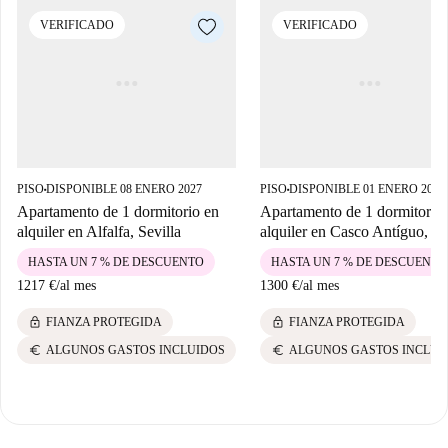
VERIFICADO
VERIFICADO
PISO
DISPONIBLE 08 ENERO 2027
PISO
DISPONIBLE 01 ENERO 2028
■
■
Apartamento de 1 dormitorio en
Apartamento de 1 dormitorio
alquiler en Alfalfa, Sevilla
alquiler en Casco Antíguo, Se
HASTA UN 7 % DE DESCUENTO
HASTA UN 7 % DE DESCUENTO
1217 €
/
al mes
1300 €
/
al mes
lock
lock
FIANZA PROTEGIDA
FIANZA PROTEGIDA
euro
euro
ALGUNOS GASTOS INCLUIDOS
ALGUNOS GASTOS INCLUI