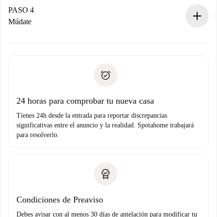
contacto con el propietario.
PASO 4
Si es rechazada: No te haremos ningún cargo y te
Múdate
ofreceremos alternativas.
Acuerda con el propietario los detalles de tu llegada,
Documentos necesarios si tu propiedad es “
Spotahome
recogida de llaves, etc.
plus
”.
Spotahome sólo transferirá el primer pago al propietario si
Documento de identidad o Pasaporte
no nos comunicas ningún problema.
Prueba de solvencia
Domiciliación del pago
24 horas para comprobar tu nueva casa
Tienes 24h desde la entrada para reportar discrepancias
significativas entre el anuncio y la realidad. Spotahome trabajará
para resolverlo.
Condiciones de Preaviso
Debes avisar con al menos 30 días de antelación para modificar tu