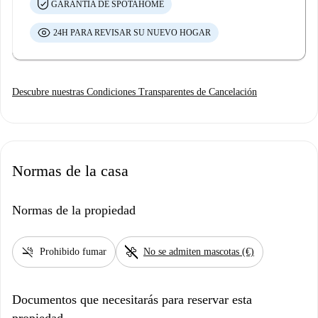
GARANTÍA DE SPOTAHOME
24H PARA REVISAR SU NUEVO HOGAR
Descubre nuestras Condiciones Transparentes de Cancelación
Normas de la casa
Normas de la propiedad
smoke_free
pet_supplies
Prohibido fumar
No se admiten mascotas (€)
Documentos que necesitarás para reservar esta