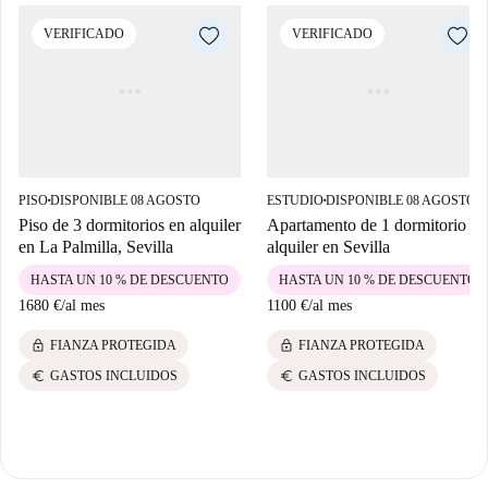
VERIFICADO
VERIFICADO
PISO
DISPONIBLE 08 AGOSTO
ESTUDIO
DISPONIBLE 08 AGOSTO
■
■
Piso de 3 dormitorios en alquiler
Apartamento de 1 dormitorio en
en La Palmilla, Sevilla
alquiler en Sevilla
HASTA UN 10 % DE DESCUENTO
HASTA UN 10 % DE DESCUENTO
1680 €
/
al mes
1100 €
/
al mes
lock
lock
FIANZA PROTEGIDA
FIANZA PROTEGIDA
euro
euro
GASTOS INCLUIDOS
GASTOS INCLUIDOS