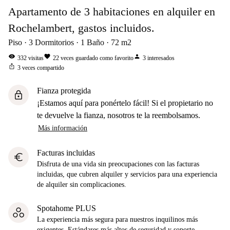
Apartamento de 3 habitaciones en alquiler en
Rochelambert, gastos incluidos.
Piso
3
Dormitorios
1
Baño
72
m2
visibility
favorite
person
332
visitas
22
veces guardado como favorito
3
interesados
ios_share
3
veces compartido
Fianza protegida
lock
¡Estamos aquí para ponértelo fácil! Si el propietario no
te devuelve la fianza, nosotros te la reembolsamos.
Más información
Facturas incluidas
euro
Disfruta de una vida sin preocupaciones con las facturas
incluidas, que cubren alquiler y servicios para una experiencia
de alquiler sin complicaciones.
Spotahome PLUS
La experiencia más segura para nuestros inquilinos más
exigentes. Estándares más altos de seguridad y soporte