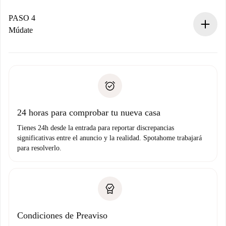
Si es aceptada, te haremos el cargo y te pondremos en
contacto con el propietario.
PASO 4
Si es rechazada: No te haremos ningún cargo y te
Múdate
ofreceremos alternativas.
Acuerda con el propietario los detalles de tu llegada,
Documentos necesarios si tu propiedad es “
Spotahome
recogida de llaves, etc.
plus
”.
Spotahome sólo transferirá el primer pago al propietario si
Documento de identidad o Pasaporte
no nos comunicas ningún problema.
Prueba de solvencia
Domiciliación del pago
24 horas para comprobar tu nueva casa
Tienes 24h desde la entrada para reportar discrepancias
significativas entre el anuncio y la realidad. Spotahome trabajará
para resolverlo.
Condiciones de Preaviso