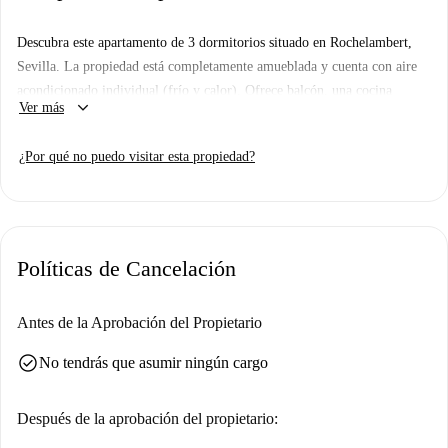
Descubra este apartamento de 3 dormitorios situado en Rochelambert,
Sevilla. La propiedad está completamente amueblada y cuenta con aire
acondicionado individual (frío y calor). Ofrece balcón, una cocina
keyboard_arrow_down
Ver más
moderna con electrodomésticos esenciales, como lavavajillas y horno, y
acceso a una lavadora compartida. No se permite fumar ni se admiten
¿Por qué no puedo visitar esta propiedad?
mascotas. Spotahome ha revisado y verificado personalmente esta
propiedad, garantizando la máxima confianza y transparencia en sus
reservas.
Rochelambert, un barrio periférico de Sevilla, ofrece excelentes
Políticas de Cancelación
comodidades y conexiones. La estación de metro de La Plata está a poca
distancia, lo que facilita el acceso a toda Sevilla. Entre las opciones
gastronómicas cercanas se encuentran Bar Pruna, Bar Restaurante El
Antes de la Aprobación del Propietario
Páramo y Alimentación María-Dalina. Disfrute de la combinación de
check_circle
No tendrás que asumir ningún cargo
comodidad y conveniencia en Rochelambert.
Después de la aprobación del propietario: