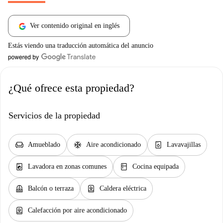
Ver contenido original en inglés
Estás viendo una traducción automática del anuncio
¿Qué ofrece esta propiedad?
Servicios de la propiedad
chair
ac_unit
dishwasher_gen
Amueblado
Aire acondicionado
Lavavajillas
local_laundry_service
kitchen
Lavadora en zonas comunes
Cocina equipada
balcony
water_heater
Balcón o terraza
Caldera eléctrica
water_heater
Calefacción por aire acondicionado