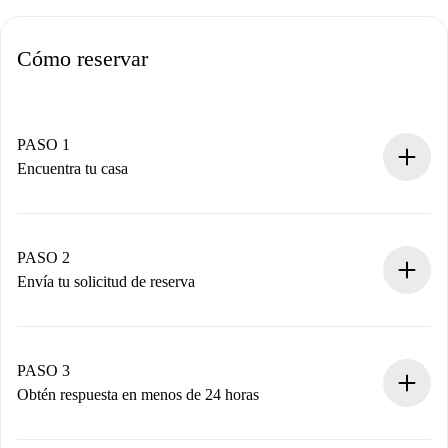
Cómo reservar
PASO 1
Encuentra tu casa
Proceso de reserva 100% online.
Casas y Propietarios verificados.
Tienes toda la información necesaria por adelantado.
PASO 2
Envía tu solicitud de reserva
Envía detalles básicos de tu perfil y de tu método de pago.
Recuerda que no te cobraremos nada hasta que el
propietario acepte.
PASO 3
Obtén respuesta en menos de 24 horas
El propietario tiene menos de 24 horas para confirmar.