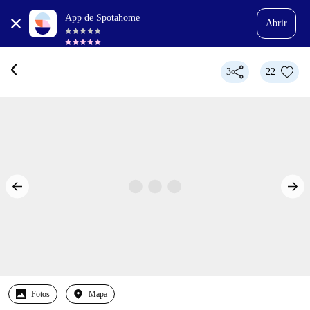
App de Spotahome
Abrir
3
22
Fotos
Mapa