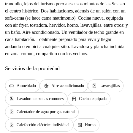
tranquilo, lejos del turismo pero a escasos minutos de las Setas o
el centro histórico. Dos habitaciones, además de un salón con un
sofá-cama (se hace cama matrimonio). Cocina nueva, equipada
con air fryer, tostadora, hervidor, horno, lavavajillas, entre otros; y
un baño. Aire acondicionado. Un ventilador de techo grande en
cada habitación. Totalmente preparado para vivir y llegar
andando o en bici a cualquier sitio. Lavadora y plancha incluida
en zona común, compartido con los vecinos.
Servicios de la propiedad
chair
ac_unit
dishwasher_gen
Amueblado
Aire acondicionado
Lavavajillas
local_laundry_service
kitchen
Lavadora en zonas comunes
Cocina equipada
water_heater
Calentador de agua por gas natural
water_heater
oven_gen
Calefacción eléctrica individual
Horno