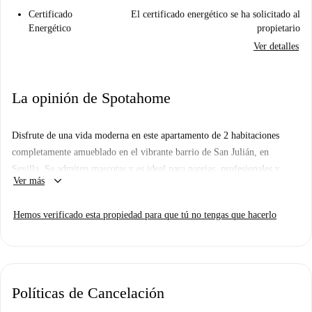
Certificado
El certificado energético se ha solicitado al
Energético
propietario
Ver detalles
La opinión de Spotahome
Disfrute de una vida moderna en este apartamento de 2 habitaciones
completamente amueblado en el vibrante barrio de San Julián, en
Sevilla. Se admiten mascotas y es ideal para parejas, profesionales y
keyboard_arrow_down
Ver más
estudiantes. El apartamento cuenta con una cocina equipada y aire
acondicionado individual para su máximo confort. Todos los servicios,
Hemos verificado esta propiedad para que tú no tengas que hacerlo
como agua, gas y wifi, están incluidos, lo que lo convierte en una
excelente opción para su estilo de vida urbano. Además, esta propiedad
ha sido inspeccionada personalmente por un inspector de Spotahome
para garantizar que cumple con los más altos estándares.
Políticas de Cancelación
San Julián ofrece una comunidad animada y vibrante con numerosos
puntos de interés cercanos. A poca distancia, encontrará la Facultad de