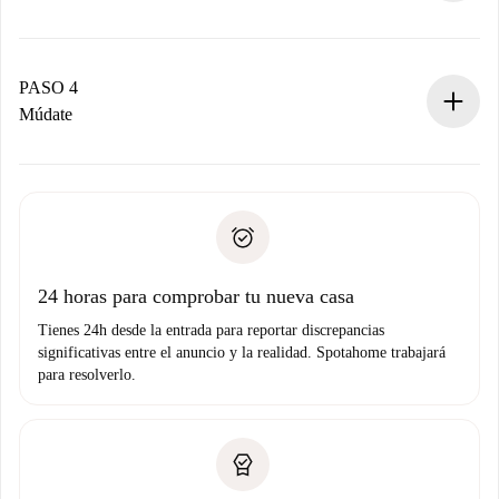
El propietario tiene menos de 24 horas para confirmar.
Si es aceptada, te haremos el cargo y te pondremos en
contacto con el propietario.
PASO 4
Si es rechazada: No te haremos ningún cargo y te
Múdate
ofreceremos alternativas.
Acuerda con el propietario los detalles de tu llegada,
Documentos necesarios si tu propiedad es “
Spotahome
recogida de llaves, etc.
plus
”.
Spotahome sólo transferirá el primer pago al propietario si
Documento de identidad o Pasaporte
no nos comunicas ningún problema.
Prueba de solvencia
Domiciliación del pago
24 horas para comprobar tu nueva casa
Tienes 24h desde la entrada para reportar discrepancias
significativas entre el anuncio y la realidad. Spotahome trabajará
para resolverlo.