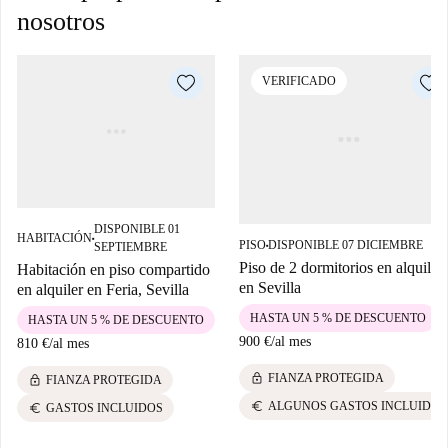
nosotros
VERIFICADO
DISPONIBLE 01
HABITACIÓN
■
PISO
DISPONIBLE 07 DICIEMBRE
SEPTIEMBRE
■
Piso de 2 dormitorios en alquiler
Habitación en piso compartido
en Sevilla
en alquiler en Feria, Sevilla
HASTA UN 5 % DE DESCUENTO
HASTA UN 5 % DE DESCUENTO
900 €
/
al mes
810 €
/
al mes
lock
FIANZA PROTEGIDA
lock
FIANZA PROTEGIDA
euro
ALGUNOS GASTOS INCLUIDOS
euro
GASTOS INCLUIDOS