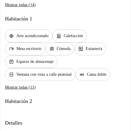
Mostrar todas (14)
Habitación 1
ac_unit
water_heater
Aire acondicionado
Calefacción
desk
dresser
shelves
Mesa escritorio
Cómoda
Estantería
package
Espacio de almacenaje
window_closed
airline_seat_flat
Ventana con vista a calle peatonal
Cama doble
Mostrar todas (11)
Habitación 2
Detalles