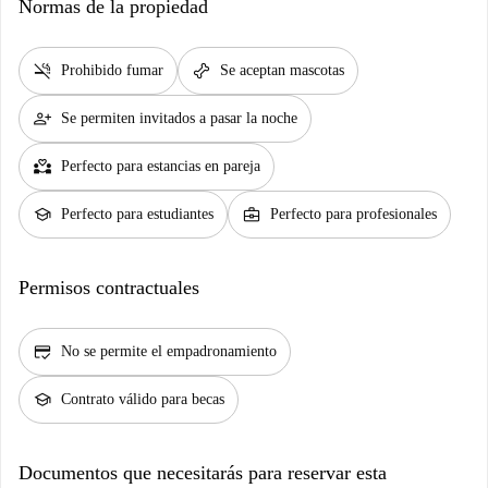
Normas de la propiedad
smoke_free
pet_supplies
Prohibido fumar
Se aceptan mascotas
person_add
Se permiten invitados a pasar la noche
partner_heart
Perfecto para estancias en pareja
school
business_center
Perfecto para estudiantes
Perfecto para profesionales
Permisos contractuales
credit_score
No se permite el empadronamiento
school
Contrato válido para becas
Documentos que necesitarás para reservar esta