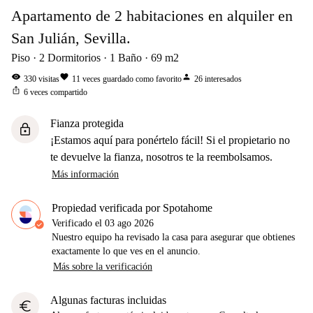
Apartamento de 2 habitaciones en alquiler en
San Julián, Sevilla.
Piso
2
Dormitorios
1
Baño
69
m2
visibility
favorite
person
330
visitas
11
veces guardado como favorito
26
interesados
ios_share
6
veces compartido
Fianza protegida
lock
¡Estamos aquí para ponértelo fácil! Si el propietario no
te devuelve la fianza, nosotros te la reembolsamos.
Más información
Propiedad verificada por Spotahome
Verificado el
03 ago 2026
Nuestro equipo ha revisado la casa para asegurar que obtienes
exactamente lo que ves en el anuncio.
Más sobre la verificación
Algunas facturas incluidas
euro