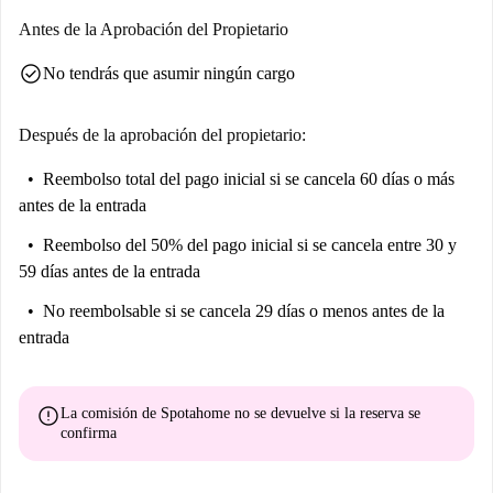
Geografía e Historia, perfecta para estudiantes. Disfrute de una variada
Antes de la Aprobación del Propietario
oferta gastronómica como Rayo Verde Vinos & Tapas y La Cuba. La
check_circle
No tendrás que asumir ningún cargo
Antigua Fábrica de Sombreros Fernández y Roche añade un toque de
historia y carácter a la zona. Además, servicios locales como el mercado
Covirán le brindan comodidad a su alcance.
Después de la aprobación del propietario:
Reembolso total del pago inicial
si se cancela 60 días o más
antes de la entrada
Reembolso del 50% del pago inicial
si se cancela entre 30 y
59 días antes de la entrada
No reembolsable
si se cancela 29 días o menos antes de la
entrada
error
La comisión de Spotahome
no se devuelve
si la reserva se
confirma