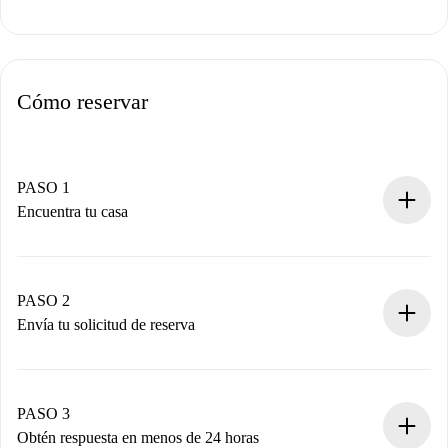
Cómo reservar
PASO 1
Encuentra tu casa
Proceso de reserva 100% online.
Casas y Propietarios verificados.
Tienes toda la información necesaria por adelantado.
PASO 2
Envía tu solicitud de reserva
Envía detalles básicos de tu perfil y de tu método de pago.
Recuerda que no te cobraremos nada hasta que el
propietario acepte.
PASO 3
Obtén respuesta en menos de 24 horas