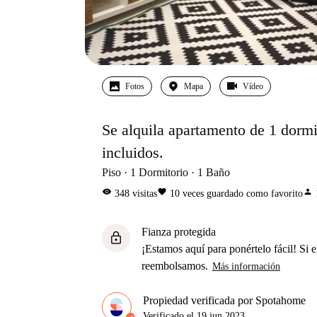
Fotos
Mapa
Vídeo
Se alquila apartamento de 1 dormi
incluidos.
Piso
1
Dormitorio
1
Baño
visibility
favorite
person
348
visitas
10
veces guardado como favorito
Fianza protegida
lock
¡Estamos aquí para ponértelo fácil! Si el
reembolsamos.
Más información
Propiedad verificada por Spotahome
Verificado el
19 jun 2023