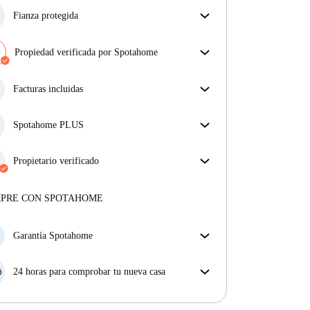
Fianza protegida
¡Estamos aquí para ponértelo fácil! Si el propietario
no te devuelve la fianza, nosotros te la
Propiedad verificada por Spotahome
reembolsamos.
Más información
Nuestro equipo ha revisado la casa para asegurar que
obtienes exactamente lo que ves en el anuncio.
Facturas incluidas
Más sobre la verificación
Disfruta de una vida sin preocupaciones con las
facturas incluidas, que cubren alquiler y servicios
Spotahome PLUS
para una experiencia de alquiler sin complicaciones.
La experiencia más segura para nuestros inquilinos
más exigentes. Estándares más altos de seguridad y
Propietario verificado
soporte adicional durante todo el alquiler.
Ver más
Profesional
·
4 años
con nosotros
Más sobre este arrendador
MPRE CON SPOTAHOME
Más sobre la verificación
Garantía Spotahome
Si el propietario cancela tu reserva dentro de las 48
horas previas a la fecha de entrada, Spotahome A) te
24 horas para comprobar tu nueva casa
ayudará a encontrar un nuevo alojamiento y cubrirá
Si existe alguna diferencia con el anuncio que viste
el hotel hasta que encuentres nueva casa o B) te hará
en Spotahome, comunícanoslo dentro de las 24 horas