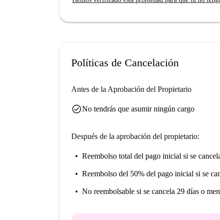
Santa Catalina es un barrio vibrante de Sevilla,
encontrará el Barrio de Santa Cruz, el Conven
todos a poca distancia. La plaza principal y la 
hace que esta ubicación sea ideal para quienes de
Políticas de Cancelación
Antes de la Aprobación del Propietario
check_circle
No tendrás que asumir ningún cargo
Después de la aprobación del propietario:
Reembolso total del pago inicial
si se cancel
Reembolso del 50% del pago inicial
si se ca
No reembolsable
si se cancela 29 días o men