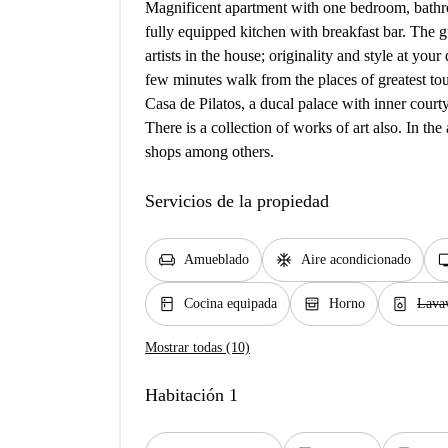
Magnificent apartment with one bedroom, bathr
fully equipped kitchen with breakfast bar. The gu
artists in the house; originality and style at your d
few minutes walk from the places of greatest tour
Casa de Pilatos, a ducal palace with inner court
There is a collection of works of art also. In the
shops among others.
Servicios de la propiedad
chair
ac_unit
t
Amueblado
Aire acondicionado
kitchen
oven_gen
dishwasher_gen
Cocina equipada
Horno
Lavav
Mostrar todas (10)
Habitación 1