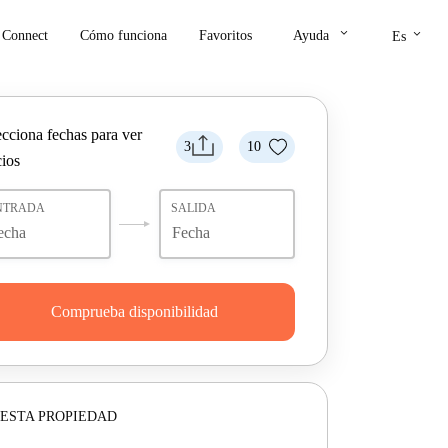
keyboard_arrow_down
keyboard_arrow_down
Connect
Cómo funciona
Favoritos
Ayuda
Es
ecciona fechas para ver
3
10
cios
NTRADA
SALIDA
Comprueba disponibilidad
ESTA PROPIEDAD