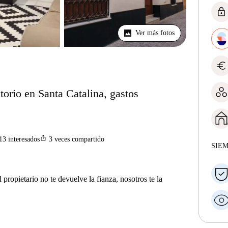
lock
Ver más fotos
euro
torio en Santa Catalina, gastos
ios_share
13
interesados
3
veces compartido
SIE
 propietario no te devuelve la fianza, nosotros te la