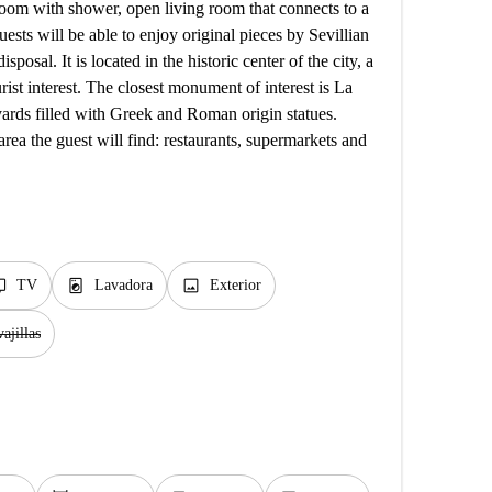
oom with shower, open living room that connects to a
ests will be able to enjoy original pieces by Sevillian
isposal. It is located in the historic center of the city, a
ist interest. The closest monument of interest is La
yards filled with Greek and Roman origin statues.
 area the guest will find: restaurants, supermarkets and
v
local_laundry_service
image
TV
Lavadora
Exterior
ajillas