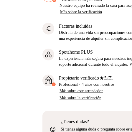
Nuestro equipo ha revisado la casa para ase
Más sobre la verificación
Facturas incluidas
euro
Disfruta de una vida sin preocupaciones con 
una experiencia de alquiler sin complicacio
Spotahome PLUS
La experiencia más segura para nuestros inq
soporte adicional durante todo el alquiler.
V
star
Propietario verificado
5 (7)
Profesional
·
4 años
con nosotros
Más sobre este arrendador
Más sobre la verificación
¿Tienes dudas?
sentiment_very_satisfied
Si tienes alguna duda o pregunta sobre est