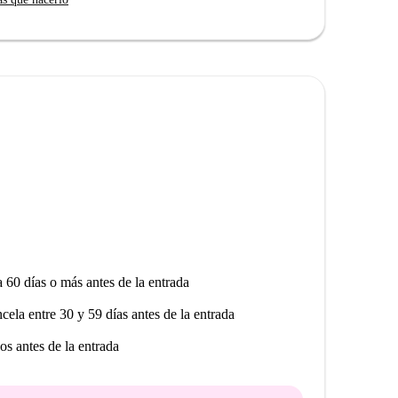
 rico en cultura y lugares emblemáticos. Cerca,
to de San Leandro y el Monumento al Niño Ricardo,
Casa Natal de Velázquez también están cerca, lo que
seen explorar los lugares históricos de la ciudad.
a 60 días o más antes de la entrada
ncela entre 30 y 59 días antes de la entrada
os antes de la entrada