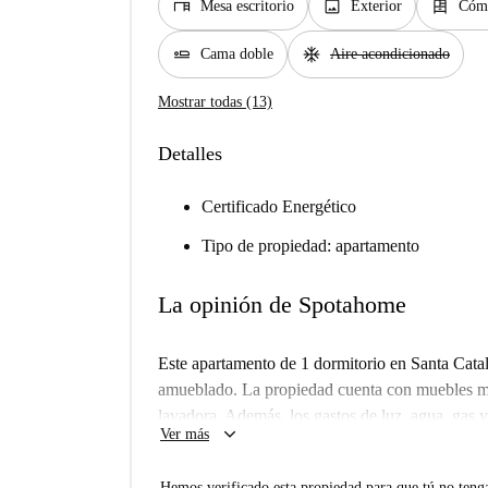
desk
image
dresser
Mesa escritorio
Exterior
Cóm
airline_seat_flat
ac_unit
Cama doble
Aire acondicionado
Mostrar todas (13)
Detalles
Certificado Energético
Tipo de propiedad: apartamento
La opinión de Spotahome
Este apartamento de 1 dormitorio en Santa Catal
amueblado. La propiedad cuenta con muebles m
lavadora. Además, los gastos de luz, agua, gas y 
keyboard_arrow_down
Ver más
fumar ni se admiten mascotas, y la propiedad es
ha verificado este anuncio, lo que garantiza su pr
Hemos verificado esta propiedad para que tú no teng