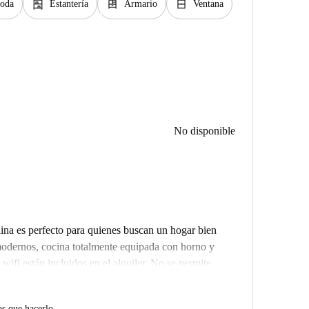
shelves
dresser
window_closed
oda
Estantería
Armario
Ventana
No disponible
ina es perfecto para quienes buscan un hogar bien
odernos, cocina totalmente equipada con horno y
wifi están incluidos en el alquiler. No se permite
 exterior con aire acondicionado central. Spotahome
ecisión y fiabilidad.
as que hacerlo