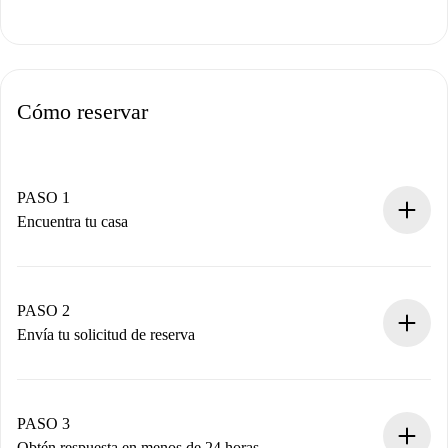
Cómo reservar
PASO 1
Encuentra tu casa
Proceso de reserva 100% online.
Casas y Propietarios verificados.
Tienes toda la información necesaria por adelantado.
PASO 2
Envía tu solicitud de reserva
Envía detalles básicos de tu perfil y de tu método de pago.
Recuerda que no te cobraremos nada hasta que el
propietario acepte.
PASO 3
Obtén respuesta en menos de 24 horas