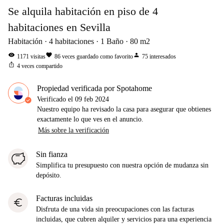
Se alquila habitación en piso de 4
habitaciones en Sevilla
Habitación
4
habitaciones
1
Baño
80
m2
visibility
favorite
person
1171
visitas
86
veces guardado como favorito
75
interesados
ios_share
4
veces compartido
Propiedad verificada por Spotahome
Verificado el
09 feb 2024
Nuestro equipo ha revisado la casa para asegurar que obtienes
exactamente lo que ves en el anuncio.
Más sobre la verificación
Sin fianza
Simplifica tu presupuesto con nuestra opción de mudanza sin
depósito.
Facturas incluidas
euro
Disfruta de una vida sin preocupaciones con las facturas
incluidas, que cubren alquiler y servicios para una experiencia