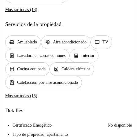
Mostrar todas (13)
Servicios de la propiedad
chair
ac_unit
tv
Amueblado
Aire acondicionado
TV
local_laundry_service
window_open
Lavadora en zonas comunes
Interior
kitchen
water_heater
Cocina equipada
Caldera eléctrica
water_heater
Calefacción por aire acondicionado
Mostrar todas (15)
Detalles
Certificado Energético
No disponible
Tipo de propiedad: apartamento