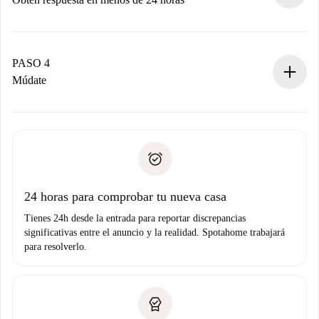
El propietario tiene menos de 24 horas para confirmar.
Si es aceptada, te haremos el cargo y te pondremos en
contacto con el propietario.
PASO 4
Si es rechazada: No te haremos ningún cargo y te
Múdate
ofreceremos alternativas.
Acuerda con el propietario los detalles de tu llegada,
Documentos necesarios si tu propiedad es “
Spotahome
recogida de llaves, etc.
plus
”.
Spotahome sólo transferirá el primer pago al propietario si
Documento de identidad o Pasaporte
no nos comunicas ningún problema.
Prueba de solvencia
Domiciliación del pago
24 horas para comprobar tu nueva casa
Tienes 24h desde la entrada para reportar discrepancias
significativas entre el anuncio y la realidad. Spotahome trabajará
para resolverlo.