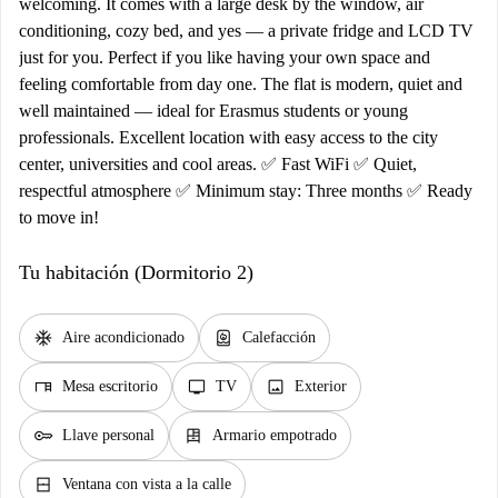
welcoming. It comes with a large desk by the window, air
conditioning, cozy bed, and yes — a private fridge and LCD TV
just for you. Perfect if you like having your own space and
feeling comfortable from day one. The flat is modern, quiet and
well maintained — ideal for Erasmus students or young
professionals. Excellent location with easy access to the city
center, universities and cool areas. ✅ Fast WiFi ✅ Quiet,
respectful atmosphere ✅ Minimum stay: Three months ✅ Ready
to move in!
Tu habitación (Dormitorio 2)
ac_unit
water_heater
Aire acondicionado
Calefacción
desk
tv
image
Mesa escritorio
TV
Exterior
key
dresser
Llave personal
Armario empotrado
window_closed
Ventana con vista a la calle