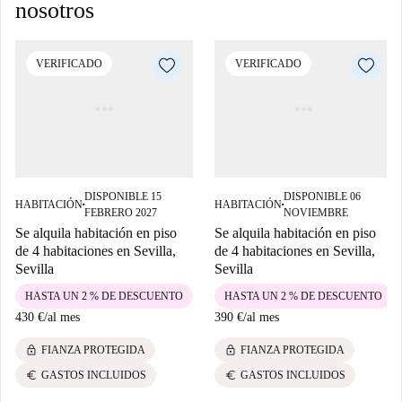
nosotros
VERIFICADO
VERIFICADO
DISPONIBLE 15
DISPONIBLE 06
HABITACIÓN
HABITACIÓN
■
■
FEBRERO 2027
NOVIEMBRE
Se alquila habitación en piso
Se alquila habitación en piso
de 4 habitaciones en Sevilla,
de 4 habitaciones en Sevilla,
Sevilla
Sevilla
HASTA UN 2 % DE DESCUENTO
HASTA UN 2 % DE DESCUENTO
430 €
/
al mes
390 €
/
al mes
lock
lock
FIANZA PROTEGIDA
FIANZA PROTEGIDA
euro
euro
GASTOS INCLUIDOS
GASTOS INCLUIDOS