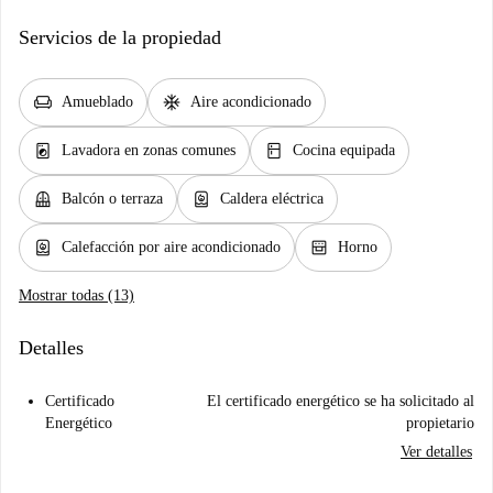
Servicios de la propiedad
chair
ac_unit
Amueblado
Aire acondicionado
local_laundry_service
kitchen
Lavadora en zonas comunes
Cocina equipada
balcony
water_heater
Balcón o terraza
Caldera eléctrica
water_heater
oven_gen
Calefacción por aire acondicionado
Horno
Mostrar todas (13)
Detalles
Certificado
El certificado energético se ha solicitado al
Energético
propietario
Ver detalles