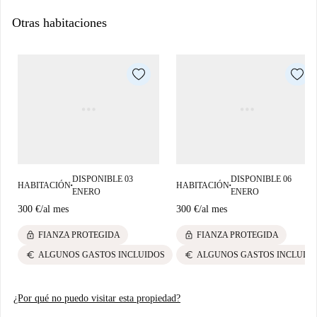
Otras habitaciones
DISPONIBLE 03
DISPONIBLE 06
HABITACIÓN
HABITACIÓN
■
■
ENERO
ENERO
300 €
/
al mes
300 €
/
al mes
lock
lock
FIANZA PROTEGIDA
FIANZA PROTEGIDA
euro
euro
ALGUNOS GASTOS INCLUIDOS
ALGUNOS GASTOS INCLUID
¿Por qué no puedo visitar esta propiedad?