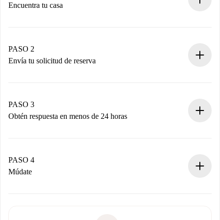
Encuentra tu casa
Proceso de reserva 100% online.
Casas y Propietarios verificados.
Tienes toda la información necesaria por adelantado.
PASO 2
Envía tu solicitud de reserva
Envía detalles básicos de tu perfil y de tu método de pago.
Recuerda que no te cobraremos nada hasta que el
propietario acepte.
PASO 3
Obtén respuesta en menos de 24 horas
El propietario tiene menos de 24 horas para confirmar.
Si es aceptada, te haremos el cargo y te pondremos en
contacto con el propietario.
PASO 4
Si es rechazada: No te haremos ningún cargo y te
Múdate
ofreceremos alternativas.
Acuerda con el propietario los detalles de tu llegada,
Documentos necesarios si tu propiedad es “
Spotahome
recogida de llaves, etc.
plus
”.
Spotahome sólo transferirá el primer pago al propietario si
Documento de identidad o Pasaporte