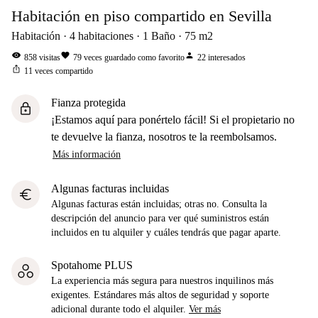
Habitación en piso compartido en Sevilla
Habitación
4
habitaciones
1
Baño
75
m2
visibility
favorite
person
858
visitas
79
veces guardado como favorito
22
interesados
ios_share
11
veces compartido
Fianza protegida
lock
¡Estamos aquí para ponértelo fácil! Si el propietario no
te devuelve la fianza, nosotros te la reembolsamos.
Más información
Algunas facturas incluidas
euro
Algunas facturas están incluidas; otras no. Consulta la
descripción del anuncio para ver qué suministros están
incluidos en tu alquiler y cuáles tendrás que pagar aparte.
Spotahome PLUS
La experiencia más segura para nuestros inquilinos más
exigentes. Estándares más altos de seguridad y soporte
adicional durante todo el alquiler.
Ver más