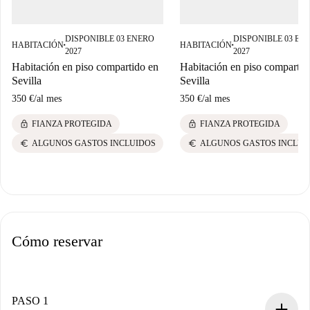
DISPONIBLE 03 ENERO
DISPONIBLE 03 EN
HABITACIÓN
HABITACIÓN
■
■
2027
2027
Habitación en piso compartido en
Habitación en piso compartid
Sevilla
Sevilla
350 €
/
al mes
350 €
/
al mes
lock
lock
FIANZA PROTEGIDA
FIANZA PROTEGIDA
euro
euro
ALGUNOS GASTOS INCLUIDOS
ALGUNOS GASTOS INCLUI
Cómo reservar
PASO 1