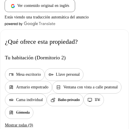
Ver contenido original en inglés
Estás viendo una traducción automática del anuncio
¿Qué ofrece esta propiedad?
Tu habitación (Dormitorio 2)
desk
key
Mesa escritorio
Llave personal
dresser
window_closed
Armario empotrado
Ventana con vista a calle peatonal
airline_seat_flat
soap
tv
Cama individual
Baño privado
TV
dresser
Cómoda
Mostrar todas (9)