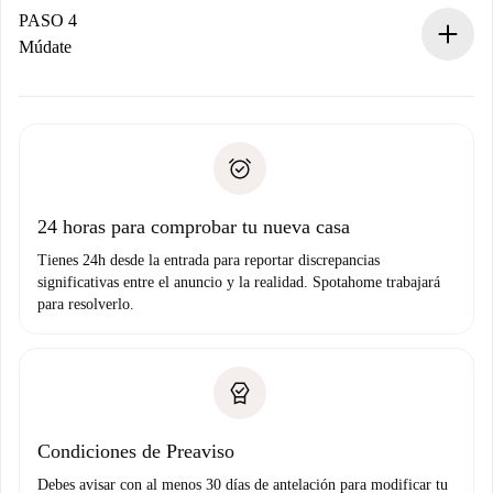
contacto con el propietario.
PASO 4
Si es rechazada: No te haremos ningún cargo y te
Múdate
ofreceremos alternativas.
Acuerda con el propietario los detalles de tu llegada,
Documentos necesarios si tu propiedad es “
Spotahome
recogida de llaves, etc.
plus
”.
Spotahome sólo transferirá el primer pago al propietario si
Documento de identidad o Pasaporte
no nos comunicas ningún problema.
Prueba de solvencia
Domiciliación del pago
24 horas para comprobar tu nueva casa
Tienes 24h desde la entrada para reportar discrepancias
significativas entre el anuncio y la realidad. Spotahome trabajará
para resolverlo.
Condiciones de Preaviso
Debes avisar con al menos 30 días de antelación para modificar tu