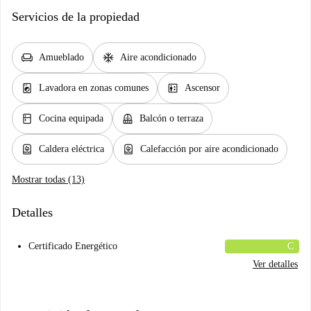
Servicios de la propiedad
chair
ac_unit
Amueblado
Aire acondicionado
local_laundry_service
elevator
Lavadora en zonas comunes
Ascensor
kitchen
balcony
Cocina equipada
Balcón o terraza
water_heater
water_heater
Caldera eléctrica
Calefacción por aire acondicionado
Mostrar todas (13)
Detalles
Certificado Energético
C
Ver detalles