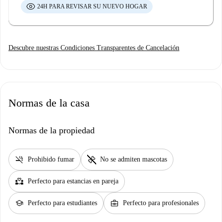
24H PARA REVISAR SU NUEVO HOGAR
Descubre nuestras Condiciones Transparentes de Cancelación
Normas de la casa
Normas de la propiedad
smoke_free
pet_supplies
Prohibido fumar
No se admiten mascotas
partner_heart
Perfecto para estancias en pareja
school
business_center
Perfecto para estudiantes
Perfecto para profesionales