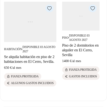
DISPONIBLE 03
PISO
■
AGOSTO 2027
Piso de 2 dormitorios en
DISPONIBLE 03 AGOSTO
HABITACIÓN
alquiler en El Cerro,
■
2027
H
Sevilla
Se alquila habitación en piso de 2
S
1400 €
/
al mes
habitaciones en El Cerro, Sevilla.
4
650 €
/
al mes
lock
FIANZA PROTEGIDA
lock
euro
FIANZA PROTEGIDA
GASTOS INCLUIDOS
euro
ALGUNOS GASTOS INCLUIDOS