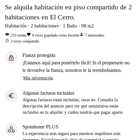
Se alquila habitación en piso compartido de 2
habitaciones en El Cerro.
Habitación
2
habitaciones
1
Baño
98
m2
visibility
favorite
person
233
visitas
6
veces guardado como favorito
7
interesados
ios_share
3
veces compartido
Fianza protegida
lock
¡Estamos aquí para ponértelo fácil! Si el propietario no
te devuelve la fianza, nosotros te la reembolsamos.
Más información
Algunas facturas incluidas
euro
Algunas facturas están incluidas; otras no. Consulta la
descripción del anuncio para ver qué suministros están
incluidos en tu alquiler y cuáles tendrás que pagar aparte.
Spotahome PLUS
La experiencia más segura para nuestros inquilinos más
exigentes. Estándares más altos de seguridad y soporte