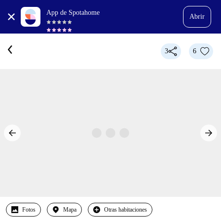
App de Spotahome
Abrir
3
6
Fotos
Mapa
Otras habitaciones