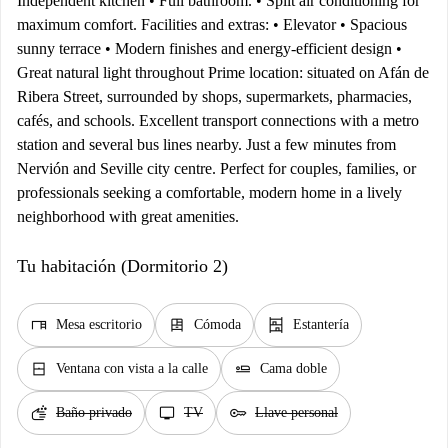
Independent kitchen • Full bathroom. • Split air conditioning for
maximum comfort. Facilities and extras: • Elevator • Spacious
sunny terrace • Modern finishes and energy-efficient design •
Great natural light throughout Prime location: situated on Afán de
Ribera Street, surrounded by shops, supermarkets, pharmacies,
cafés, and schools. Excellent transport connections with a metro
station and several bus lines nearby. Just a few minutes from
Nervión and Seville city centre. Perfect for couples, families, or
professionals seeking a comfortable, modern home in a lively
neighborhood with great amenities.
Tu habitación (Dormitorio 2)
desk
dresser
shelves
Mesa escritorio
Cómoda
Estantería
window_closed
airline_seat_flat
Ventana con vista a la calle
Cama doble
soap
tv
key
Baño privado
TV
Llave personal