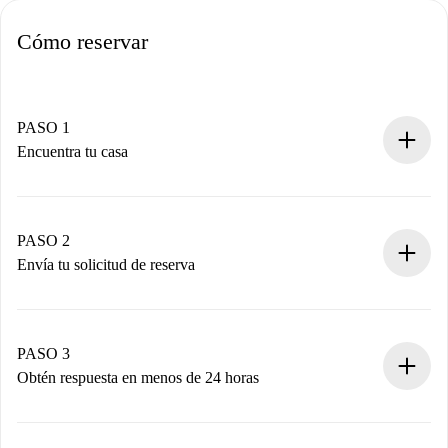
Cómo reservar
PASO 1
Encuentra tu casa
Proceso de reserva 100% online.
Casas y Propietarios verificados.
Tienes toda la información necesaria por adelantado.
PASO 2
Envía tu solicitud de reserva
Envía detalles básicos de tu perfil y de tu método de pago.
Recuerda que no te cobraremos nada hasta que el
propietario acepte.
PASO 3
Obtén respuesta en menos de 24 horas
El propietario tiene menos de 24 horas para confirmar.
Si es aceptada, te haremos el cargo y te pondremos en