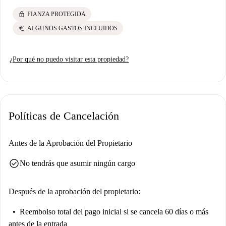
lock
FIANZA PROTEGIDA
euro
ALGUNOS GASTOS INCLUIDOS
¿Por qué no puedo visitar esta propiedad?
Políticas de Cancelación
Antes de la Aprobación del Propietario
check_circle
No tendrás que asumir ningún cargo
Después de la aprobación del propietario:
Reembolso total del pago inicial
si se cancela 60 días o más
antes de la entrada