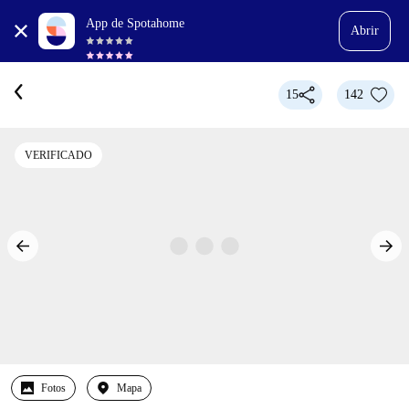
App de Spotahome
Abrir
15
142
VERIFICADO
Fotos
Mapa