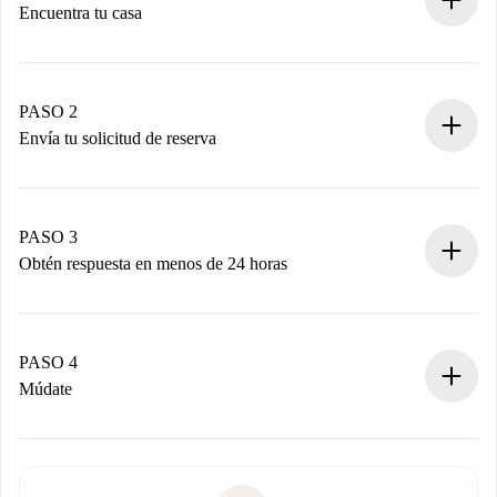
Encuentra tu casa
Proceso de reserva 100% online.
Casas y Propietarios verificados.
Tienes toda la información necesaria por adelantado.
PASO 2
Envía tu solicitud de reserva
Envía detalles básicos de tu perfil y de tu método de pago.
Recuerda que no te cobraremos nada hasta que el
propietario acepte.
PASO 3
Obtén respuesta en menos de 24 horas
El propietario tiene menos de 24 horas para confirmar.
Si es aceptada, te haremos el cargo y te pondremos en
contacto con el propietario.
PASO 4
Si es rechazada: No te haremos ningún cargo y te
Múdate
ofreceremos alternativas.
Acuerda con el propietario los detalles de tu llegada,
Documentos necesarios si tu propiedad es “
Spotahome
recogida de llaves, etc.
plus
”.
Spotahome sólo transferirá el primer pago al propietario si
Documento de identidad o Pasaporte