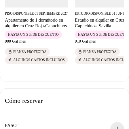
PISO
DISPONIBLE 01 SEPTIEMBRE 2027
ESTUDIO
DISPONIBLE 01 JUNIO 2
■
■
Apartamento de 1 dormitorio en
Estudio en alquiler en Cruz R
alquiler en Cruz Roja-Capuchinos
Capuchinos, Sevilla
HASTA UN 5 % DE DESCUENTO
HASTA UN 5 % DE DESCUENTO
900 €
/
al mes
910 €
/
al mes
lock
lock
FIANZA PROTEGIDA
FIANZA PROTEGIDA
euro
euro
ALGUNOS GASTOS INCLUIDOS
ALGUNOS GASTOS INCLUI
Cómo reservar
PASO 1