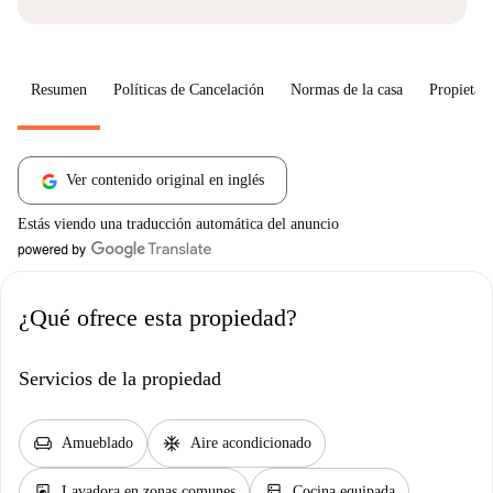
Resumen
Políticas de Cancelación
Normas de la casa
Propietari
Ver contenido original en inglés
Estás viendo una traducción automática del anuncio
¿Qué ofrece esta propiedad?
Servicios de la propiedad
chair
ac_unit
Amueblado
Aire acondicionado
local_laundry_service
kitchen
Lavadora en zonas comunes
Cocina equipada