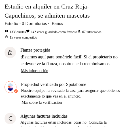
Estudio en alquiler en Cruz Roja-
Capuchinos, se admiten mascotas
Estudio
0
Dormitorios
Baños
visibility
favorite
person
1333
visitas
142
veces guardado como favorito
67
interesados
ios_share
15
veces compartido
Fianza protegida
lock
¡Estamos aquí para ponértelo fácil! Si el propietario no
te devuelve la fianza, nosotros te la reembolsamos.
Más información
Propiedad verificada por Spotahome
Nuestro equipo ha revisado la casa para asegurar que obtienes
exactamente lo que ves en el anuncio.
Más sobre la verificación
Algunas facturas incluidas
euro
Algunas facturas están incluidas; otras no. Consulta la