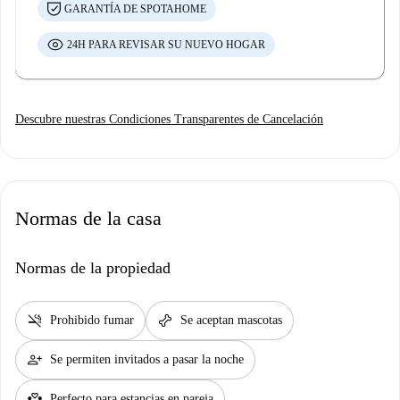
GARANTÍA DE SPOTAHOME
24H PARA REVISAR SU NUEVO HOGAR
Descubre nuestras Condiciones Transparentes de Cancelación
Normas de la casa
Normas de la propiedad
smoke_free
pet_supplies
Prohibido fumar
Se aceptan mascotas
person_add
Se permiten invitados a pasar la noche
partner_heart
Perfecto para estancias en pareja