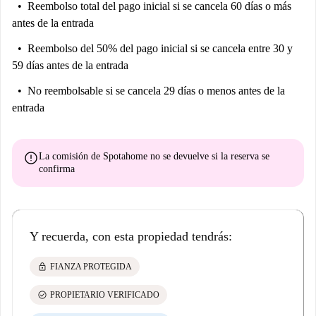
Reembolso total del pago inicial
si se cancela 60 días o más
antes de la entrada
Reembolso del 50% del pago inicial
si se cancela entre 30 y
59 días antes de la entrada
No reembolsable
si se cancela 29 días o menos antes de la
entrada
error
La comisión de Spotahome
no se devuelve
si la reserva se
confirma
Y recuerda, con esta propiedad tendrás:
lock
FIANZA PROTEGIDA
check_circle
PROPIETARIO VERIFICADO