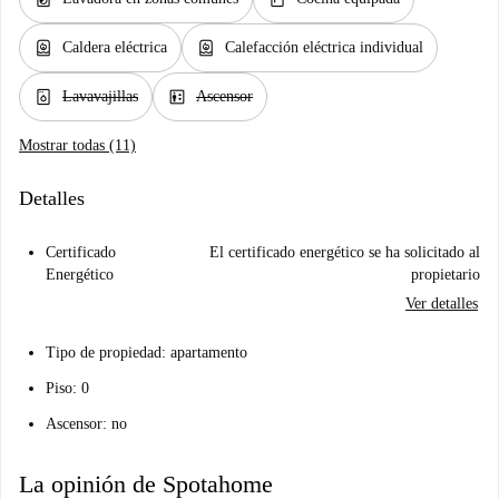
water_heater
water_heater
Caldera eléctrica
Calefacción eléctrica individual
dishwasher_gen
elevator
Lavavajillas
Ascensor
Mostrar todas (11)
Detalles
Certificado
El certificado energético se ha solicitado al
Energético
propietario
Ver detalles
Tipo de propiedad: apartamento
Piso: 0
Ascensor: no
La opinión de Spotahome