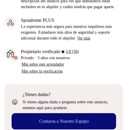
descripción del anuncio para ver qué suministros están
incluidos en tu alquiler y cuáles tendrás que pagar aparte.
Spotahome PLUS
La experiencia más segura para nuestros inquilinos más
exigentes. Estándares más altos de seguridad y soporte
adicional durante todo el alquiler.
Ver más
star
Propietario verificado
3.8 (56)
Privado
·
3 años
con nosotros
Más sobre este arrendador
Más sobre la verificación
¿Tienes dudas?
sentiment_very_satisfied
Si tienes alguna duda o pregunta sobre este anuncio,
estamos aquí para ayudarte.
Contacta a Nuestro Equipo