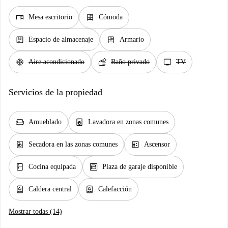
desk
dresser
Mesa escritorio
Cómoda
package
dresser
Espacio de almacenaje
Armario
ac_unit
soap
tv
Aire acondicionado
Baño privado
TV
Servicios de la propiedad
chair
local_laundry_service
Amueblado
Lavadora en zonas comunes
local_laundry_service
elevator
Secadora en las zonas comunes
Ascensor
kitchen
garage
Cocina equipada
Plaza de garaje disponible
water_heater
water_heater
Caldera central
Calefacción
Mostrar todas (14)