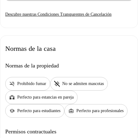
Descubre nuestras Condiciones Transparentes de Cancelación
Normas de la casa
Normas de la propiedad
smoke_free
pet_supplies
Prohibido fumar
No se admiten mascotas
partner_heart
Perfecto para estancias en pareja
school
business_center
Perfecto para estudiantes
Perfecto para profesionales
Permisos contractuales