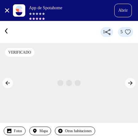
App de Spotahome
Abrir
1
5
VERIFICADO
Fotos
Mapa
Otras habitaciones