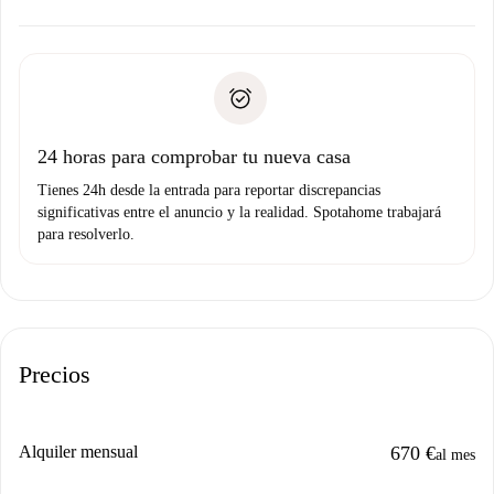
ofreceremos alternativas.
Acuerda con el propietario los detalles de tu llegada,
Documentos necesarios si tu propiedad es “
Spotahome
recogida de llaves, etc.
plus
”.
Spotahome sólo transferirá el primer pago al propietario si
Documento de identidad o Pasaporte
no nos comunicas ningún problema.
Prueba de solvencia
Domiciliación del pago
24 horas para comprobar tu nueva casa
Tienes 24h desde la entrada para reportar discrepancias
significativas entre el anuncio y la realidad. Spotahome trabajará
para resolverlo.
Precios
Alquiler mensual
670 €
al mes