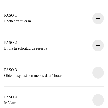
PASO 1
Encuentra tu casa
Proceso de reserva 100% online.
Casas y Propietarios verificados.
Tienes toda la información necesaria por adelantado.
PASO 2
Envía tu solicitud de reserva
Envía detalles básicos de tu perfil y de tu método de pago.
Recuerda que no te cobraremos nada hasta que el
propietario acepte.
PASO 3
Obtén respuesta en menos de 24 horas
El propietario tiene menos de 24 horas para confirmar.
Si es aceptada, te haremos el cargo y te pondremos en
contacto con el propietario.
PASO 4
Si es rechazada: No te haremos ningún cargo y te
Múdate