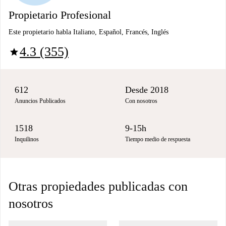
Propietario Profesional
Este propietario habla Italiano, Español, Francés, Inglés
4.3 (355)
star
612
Desde 2018
Anuncios Publicados
Con nosotros
1518
9-15h
Inquilinos
Tiempo medio de respuesta
Otras propiedades publicadas con
nosotros