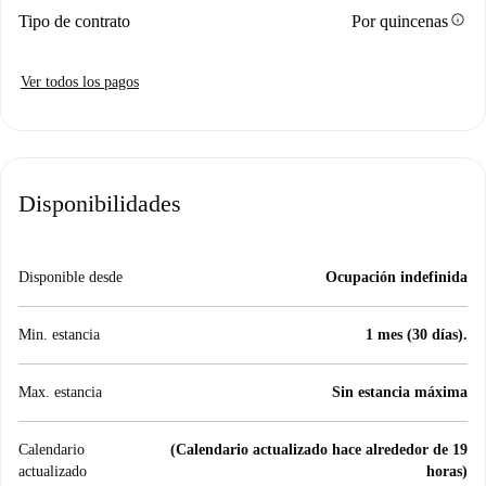
info
Tipo de contrato
Por quincenas
Ver todos los pagos
Disponibilidades
Disponible desde
Ocupación indefinida
Min. estancia
1 mes (30 días).
Max. estancia
Sin estancia máxima
Calendario
(Calendario actualizado hace alrededor de 19
actualizado
horas)