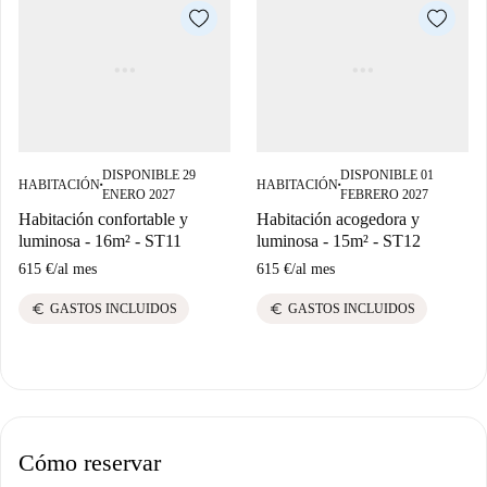
DISPONIBLE 29
DISPONIBLE 01
HABITACIÓN
HABITACIÓN
■
■
ENERO 2027
FEBRERO 2027
Habitación confortable y
Habitación acogedora y
luminosa - 16m² - ST11
luminosa - 15m² - ST12
615 €
/
al mes
615 €
/
al mes
euro
euro
GASTOS INCLUIDOS
GASTOS INCLUIDOS
Cómo reservar