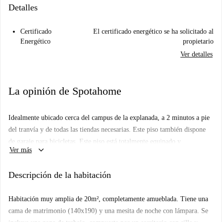
Detalles
Certificado
El certificado energético se ha solicitado al
Energético
propietario
Ver detalles
La opinión de Spotahome
Idealmente ubicado cerca del campus de la explanada, a 2 minutos a pie
del tranvía y de todas las tiendas necesarias. Este piso también dispone
de garaje para bicicletas. Este piso está totalmente equipado y
keyboard_arrow_down
Ver más
amueblado, tendrá a su disposición una cocina totalmente equipada, un
baño, aseos separados y un gran balcón. Cada habitación del apartamento
Descripción de la habitación
es elegible para APL según las condiciones de CAF.
Habitación muy amplia de 20m², completamente amueblada. Tiene una
cama de matrimonio (140x190) y una mesita de noche con lámpara. Se