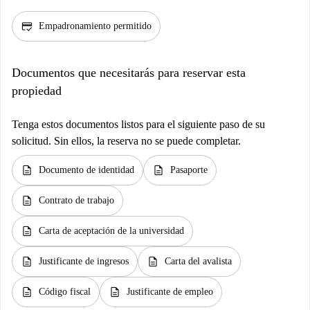
credit_score
Empadronamiento permitido
Documentos que necesitarás para reservar esta
propiedad
Tenga estos documentos listos para el siguiente paso de su
solicitud. Sin ellos, la reserva no se puede completar.
description
description
Documento de identidad
Pasaporte
description
Contrato de trabajo
description
Carta de aceptación de la universidad
description
description
Justificante de ingresos
Carta del avalista
description
description
Código fiscal
Justificante de empleo