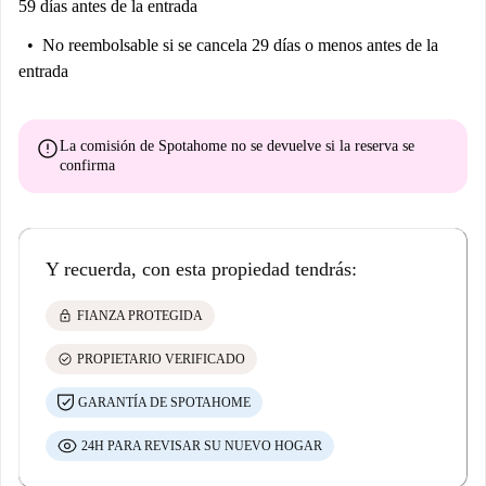
59 días antes de la entrada
No reembolsable
si se cancela 29 días o menos antes de la
entrada
error
La comisión de Spotahome
no se devuelve
si la reserva se
confirma
Y recuerda, con esta propiedad tendrás:
lock
FIANZA PROTEGIDA
check_circle
PROPIETARIO VERIFICADO
GARANTÍA DE SPOTAHOME
24H PARA REVISAR SU NUEVO HOGAR