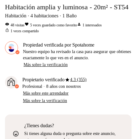
Habitación amplia y luminosa - 20m² - ST54
Habitación
4
habitaciones
1
Baño
visibility
favorite
person
48
visitas
5
veces guardado como favorito
1
interesados
ios_share
1
veces compartido
Propiedad verificada por Spotahome
Nuestro equipo ha revisado la casa para asegurar que obtienes
exactamente lo que ves en el anuncio.
Más sobre la verificación
star
Propietario verificado
4.3 (355)
Profesional
·
8 años
con nosotros
Más sobre este arrendador
Más sobre la verificación
¿Tienes dudas?
sentiment_very_satisfied
Si tienes alguna duda o pregunta sobre este anuncio,