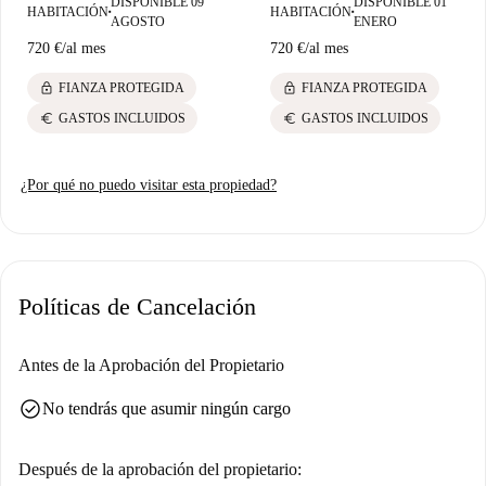
DISPONIBLE 09
DISPONIBLE 01
culinarias. Descubre el animado barrio de Cronenbourg, perfecto tanto
HABITACIÓN
HABITACIÓN
■
■
AGOSTO
ENERO
para el día a día como para el ocio.
720 €
/
al mes
720 €
/
al mes
lock
lock
FIANZA PROTEGIDA
FIANZA PROTEGIDA
euro
euro
GASTOS INCLUIDOS
GASTOS INCLUIDOS
¿Por qué no puedo visitar esta propiedad?
Políticas de Cancelación
Antes de la Aprobación del Propietario
check_circle
No tendrás que asumir ningún cargo
Después de la aprobación del propietario: