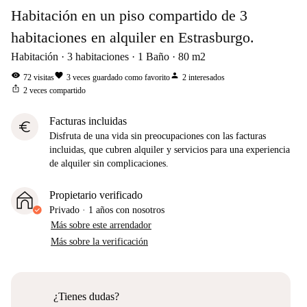
Habitación en un piso compartido de 3
habitaciones en alquiler en Estrasburgo.
Habitación
3
habitaciones
1
Baño
80
m2
visibility
favorite
person
72
visitas
3
veces guardado como favorito
2
interesados
ios_share
2
veces compartido
Facturas incluidas
euro
Disfruta de una vida sin preocupaciones con las facturas
incluidas, que cubren alquiler y servicios para una experiencia
de alquiler sin complicaciones.
Propietario verificado
Privado
·
1 años
con nosotros
Más sobre este arrendador
Más sobre la verificación
¿Tienes dudas?