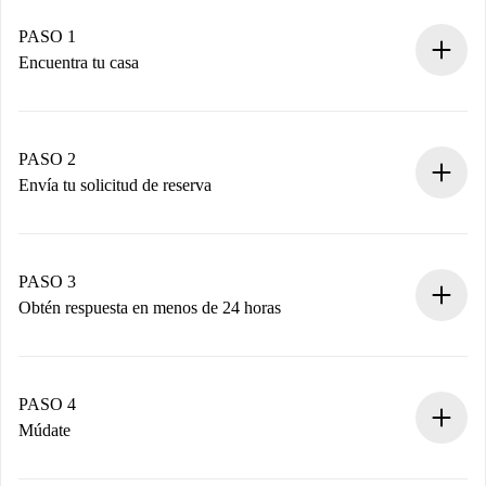
PASO 1
Encuentra tu casa
Proceso de reserva 100% online.
Casas y Propietarios verificados.
Tienes toda la información necesaria por adelantado.
PASO 2
Envía tu solicitud de reserva
Envía detalles básicos de tu perfil y de tu método de pago.
Recuerda que no te cobraremos nada hasta que el
propietario acepte.
PASO 3
Obtén respuesta en menos de 24 horas
El propietario tiene menos de 24 horas para confirmar.
Si es aceptada, te haremos el cargo y te pondremos en
contacto con el propietario.
PASO 4
Si es rechazada: No te haremos ningún cargo y te
Múdate
ofreceremos alternativas.
Acuerda con el propietario los detalles de tu llegada,
Documentos necesarios si tu propiedad es “
Spotahome