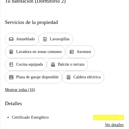
Tu habitación (Dormitorio 2)
Servicios de la propiedad
chair
dishwasher_gen
Amueblado
Lavavajillas
local_laundry_service
elevator
Lavadora en zonas comunes
Ascensor
kitchen
balcony
Cocina equipada
Balcón o terraza
garage
water_heater
Plaza de garaje disponible
Caldera eléctrica
Mostrar todas (16)
Detalles
Certificado Energético
D
Ver detalles