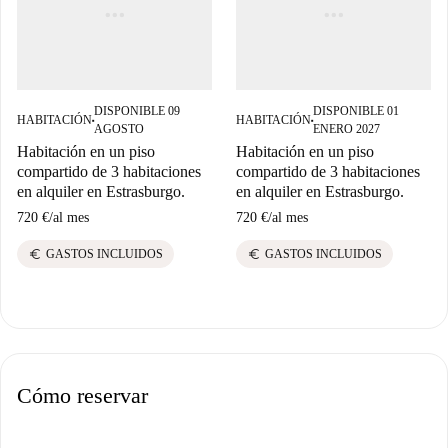
DISPONIBLE 09
DISPONIBLE 01
HABITACIÓN
HABITACIÓN
■
■
AGOSTO
ENERO 2027
Habitación en un piso
Habitación en un piso
compartido de 3 habitaciones
compartido de 3 habitaciones
en alquiler en Estrasburgo.
en alquiler en Estrasburgo.
720 €
/
al mes
720 €
/
al mes
euro
euro
GASTOS INCLUIDOS
GASTOS INCLUIDOS
Cómo reservar