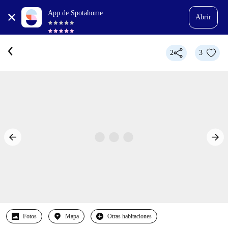
App de Spotahome
Abrir
2
3
Fotos
Mapa
Otras habitaciones