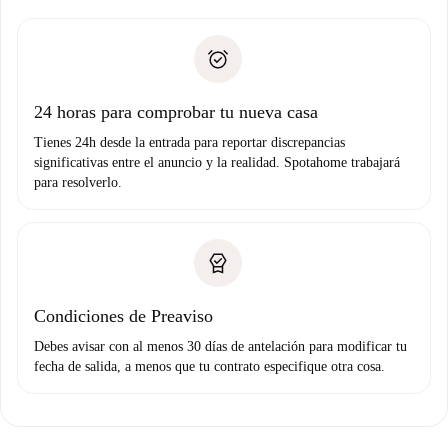
recogida de llaves, etc.
plus
”.
Spotahome sólo transferirá el primer pago al propietario si
Documento de identidad o Pasaporte
no nos comunicas ningún problema.
Prueba de solvencia
Domiciliación del pago
24 horas para comprobar tu nueva casa
Tienes 24h desde la entrada para reportar discrepancias
significativas entre el anuncio y la realidad. Spotahome trabajará
para resolverlo.
Condiciones de Preaviso
Debes avisar con al menos 30 días de antelación para modificar tu
fecha de salida, a menos que tu contrato especifique otra cosa.