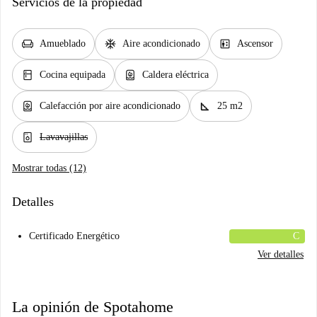
Servicios de la propiedad
chair
ac_unit
elevator
Amueblado
Aire acondicionado
Ascensor
kitchen
water_heater
Cocina equipada
Caldera eléctrica
water_heater
square_foot
Calefacción por aire acondicionado
25 m2
dishwasher_gen
Lavavajillas
Mostrar todas (12)
Detalles
Certificado Energético
C
Ver detalles
La opinión de Spotahome