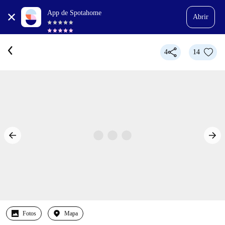
App de Spotahome
Abrir
4
14
Fotos
Mapa