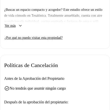
¿Buscas un espacio compacto y acogedor? Este estudio ofrece un estilo
de vida cómodo en Tesalónica. Totalmente amueblado, cuenta con aire
acondicionado individual, cocina equipada y facturas de agua y wifi
keyboard_arrow_down
Ver más
incluidas. Es la opción perfecta para quienes buscan una vida cómoda sin
renunciar a nada. Sumérgete en las atracciones de Tesalónica. Ubicado
¿Por qué no puedo visitar esta propiedad?
cerca del Monasterio de Santa Teodora y del Bey Hamam, está rodeado
de reconocidos lugares históricos y culturales como el Archaiologikos
Choros Archaia Agora Thessalonikis y la estatua de Andriantas
Eleftherios Venizelos.
Políticas de Cancelación
Antes de la Aprobación del Propietario
check_circle
No tendrás que asumir ningún cargo
Después de la aprobación del propietario: