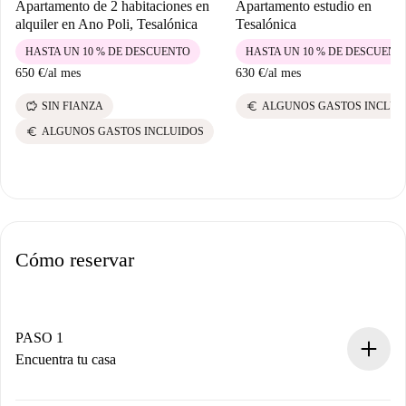
Apartamento de 2 habitaciones en
Apartamento estudio en
alquiler en Ano Poli, Tesalónica
Tesalónica
HASTA UN 10 % DE DESCUENTO
HASTA UN 10 % DE DESCUENT
650 €
/
al mes
630 €
/
al mes
savings
euro
SIN FIANZA
ALGUNOS GASTOS INCLUI
euro
ALGUNOS GASTOS INCLUIDOS
Cómo reservar
PASO 1
Encuentra tu casa
Proceso de reserva 100% online.