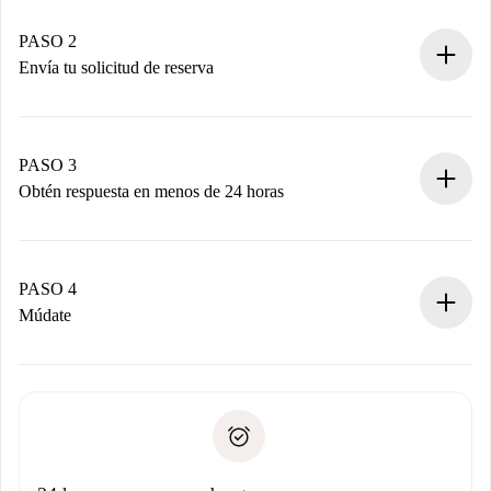
Casas y Propietarios verificados.
Tienes toda la información necesaria por adelantado.
PASO 2
Envía tu solicitud de reserva
Envía detalles básicos de tu perfil y de tu método de pago.
Recuerda que no te cobraremos nada hasta que el
propietario acepte.
PASO 3
Obtén respuesta en menos de 24 horas
El propietario tiene menos de 24 horas para confirmar.
Si es aceptada, te haremos el cargo y te pondremos en
contacto con el propietario.
PASO 4
Si es rechazada: No te haremos ningún cargo y te
Múdate
ofreceremos alternativas.
Acuerda con el propietario los detalles de tu llegada,
Documentos necesarios si tu propiedad es “
Spotahome
recogida de llaves, etc.
plus
”.
Spotahome sólo transferirá el primer pago al propietario si
Documento de identidad o Pasaporte
no nos comunicas ningún problema.
Prueba de solvencia
Domiciliación del pago