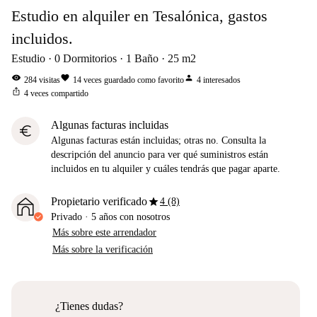
Estudio en alquiler en Tesalónica, gastos
incluidos.
Estudio
0
Dormitorios
1
Baño
25
m2
visibility
favorite
person
284
visitas
14
veces guardado como favorito
4
interesados
ios_share
4
veces compartido
Algunas facturas incluidas
euro
Algunas facturas están incluidas; otras no. Consulta la
descripción del anuncio para ver qué suministros están
incluidos en tu alquiler y cuáles tendrás que pagar aparte.
star
Propietario verificado
4 (8)
Privado
·
5 años
con nosotros
Más sobre este arrendador
Más sobre la verificación
¿Tienes dudas?