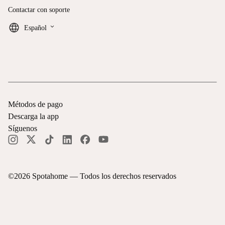
Contactar con soporte
keyboard_arrow_down
Español
Métodos de pago
Descarga la app
Síguenos
©
2026
Spotahome —
Todos los derechos reservados