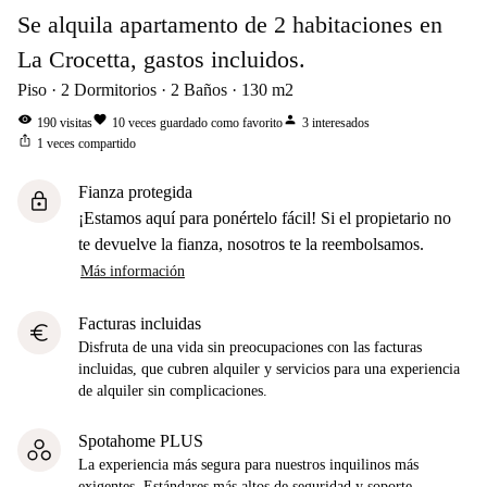
Se alquila apartamento de 2 habitaciones en
La Crocetta, gastos incluidos.
Piso
2
Dormitorios
2
Baños
130
m2
visibility
favorite
person
190
visitas
10
veces guardado como favorito
3
interesados
ios_share
1
veces compartido
Fianza protegida
lock
¡Estamos aquí para ponértelo fácil! Si el propietario no
te devuelve la fianza, nosotros te la reembolsamos.
Más información
Facturas incluidas
euro
Disfruta de una vida sin preocupaciones con las facturas
incluidas, que cubren alquiler y servicios para una experiencia
de alquiler sin complicaciones.
Spotahome PLUS
La experiencia más segura para nuestros inquilinos más
exigentes. Estándares más altos de seguridad y soporte