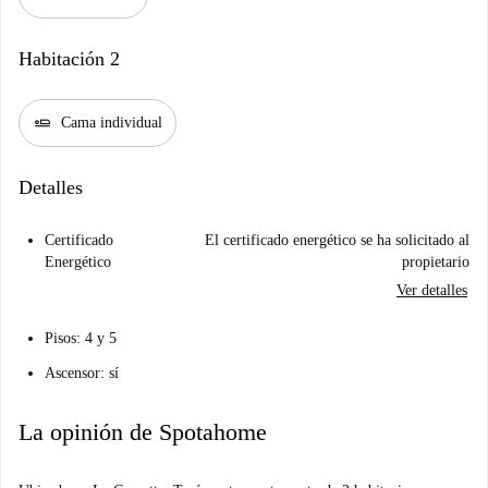
Habitación 2
airline_seat_flat
Cama individual
Detalles
Certificado
El certificado energético se ha solicitado al
Energético
propietario
Ver detalles
Pisos: 4 y 5
Ascensor: sí
La opinión de Spotahome