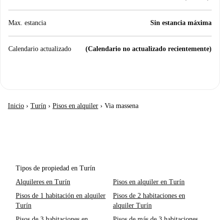
Max. estancia
Sin estancia máxima
Calendario actualizado
(Calendario no actualizado recientemente)
Inicio
›
Turín
›
Pisos en alquiler
›
Via massena
Tipos de propiedad en Turín
Alquileres en Turín
Pisos en alquiler en Turín
Pisos de 1 habitación en alquiler
Pisos de 2 habitaciones en
Turín
alquiler Turín
Pisos de 3 habitaciones en
Pisos de más de 3 habitaciones