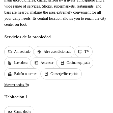
main thoroughfares, characterized by a lively atmosphere and a
wide range of services. Shops, supermarkets, restaurants, and
bars are nearby, making the area extremely convenient for all
your daily needs. Its central location allows you to reach the city
center on foot.
Servicios de la propiedad
chair
ac_unit
tv
Amueblado
Aire acondicionado
TV
local_laundry_service
elevator
kitchen
Lavadora
Ascensor
Cocina equipada
balcony
person_book
Balcón o terraza
Conserje/Recepción
Mostrar todas (9)
Habitación 1
airline_seat_flat
Cama doble