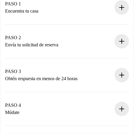
PASO 1
Encuentra tu casa
Proceso de reserva 100% online.
Casas y Propietarios verificados.
Tienes toda la información necesaria por adelantado.
PASO 2
Envía tu solicitud de reserva
Envía detalles básicos de tu perfil y de tu método de pago.
Recuerda que no te cobraremos nada hasta que el
propietario acepte.
PASO 3
Obtén respuesta en menos de 24 horas
El propietario tiene menos de 24 horas para confirmar.
Si es aceptada, te haremos el cargo y te pondremos en
contacto con el propietario.
PASO 4
Si es rechazada: No te haremos ningún cargo y te
Múdate
ofreceremos alternativas.
Acuerda con el propietario los detalles de tu llegada,
Documentos necesarios si tu propiedad es “
Spotahome
recogida de llaves, etc.
plus
”.