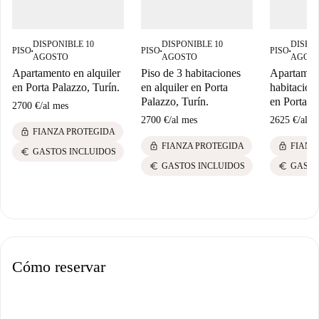
DISPONIBLE 10
DISPONIBLE 10
DISPON
PISO
PISO
PISO
■
■
■
AGOSTO
AGOSTO
AGOS
Apartamento en alquiler
Piso de 3 habitaciones
Apartamen
en Porta Palazzo, Turín.
en alquiler en Porta
habitacione
Palazzo, Turín.
en Porta P
2700 €
/
al mes
2700 €
/
al mes
2625 €
/
al m
lock
FIANZA PROTEGIDA
lock
lock
FIANZA PROTEGIDA
FIANZ
euro
GASTOS INCLUIDOS
euro
euro
GASTOS INCLUIDOS
GASTO
Cómo reservar