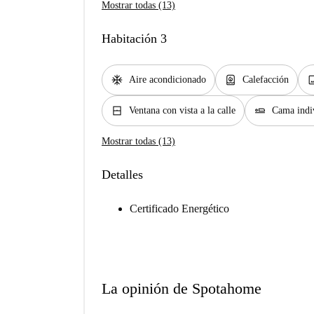
Mostrar todas (13)
Habitación 3
ac_unit
water_heater
im
Aire acondicionado
Calefacción
window_closed
airline_seat_flat
Ventana con vista a la calle
Cama indi
Mostrar todas (13)
Detalles
Certificado Energético
La opinión de Spotahome