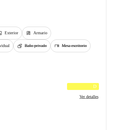
age
dresser
Exterior
Armario
soap
desk
vidual
Baño privado
Mesa escritorio
D
Ver detalles