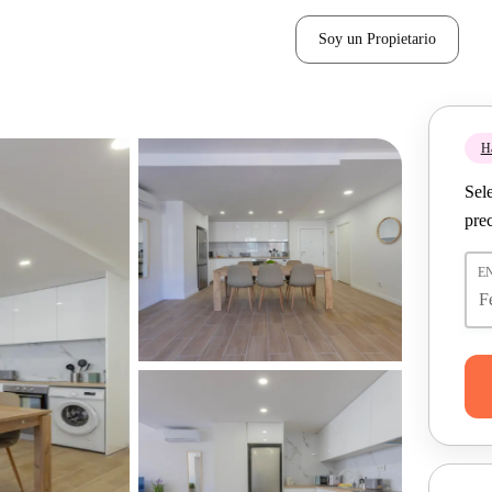
Soy un Propietario
H
Sel
pre
E