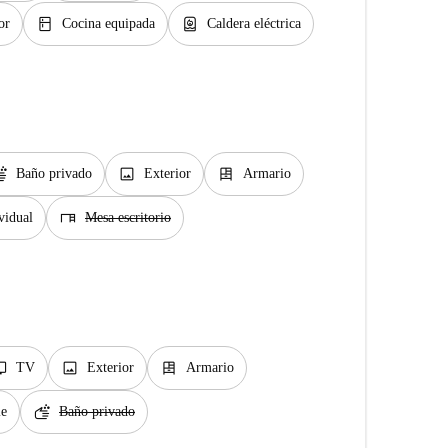
kitchen
water_heater
or
Cocina equipada
Caldera eléctrica
ap
image
dresser
Baño privado
Exterior
Armario
desk
vidual
Mesa escritorio
v
image
dresser
TV
Exterior
Armario
soap
le
Baño privado