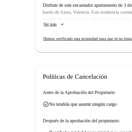
Disfrute de este encantador apartamento de 3 d
barrio de Aiora, Valencia. Esta residencia cue
acondicionado (unidades individuales) y cocin
keyboard_arrow_down
Ver más
ascensor y no se admiten mascotas en este edifi
alquiler incluye wifi. El apartamento ha sido 
Hemos verificado esta propiedad para que tú no teng
Spotahome para garantizar su calidad.
El apartamento está estratégicamente ubicado en
servicios locales. En las inmediaciones, encont
Bocatería SIHA, Niko's Burgers y Taco a Saco.
cerca. El importante destino turístico, Palauet D
Políticas de Cancelación
combina la comodidad de un apartamento bien e
Antes de la Aprobación del Propietario
check_circle
No tendrás que asumir ningún cargo
Después de la aprobación del propietario: