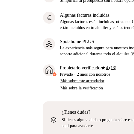
Simplifica tu presupuesto con nuestra opci
Algunas facturas incluidas
euro
Algunas facturas están incluidas; otras no. 
están incluidos en tu alquiler y cuáles tendr
Spotahome PLUS
La experiencia más segura para nuestros inq
soporte adicional durante todo el alquiler.
V
star
Propietario verificado
4 (13)
Privado
·
2 años
con nosotros
Más sobre este arrendador
Más sobre la verificación
¿Tienes dudas?
sentiment_very_satisfied
Si tienes alguna duda o pregunta sobre est
aquí para ayudarte.