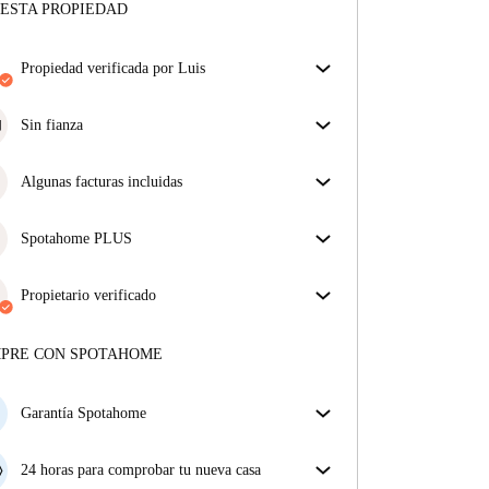
ESTA PROPIEDAD
propiedad verificada por Luis
Nuestro homechecker ha revisado la casa para
asegurar que obtienes exactamente lo que ves en el
Sin fianza
anuncio.
Simplifica tu presupuesto con nuestra opción de
Más sobre la verificación
mudanza sin depósito.
Algunas facturas incluidas
Algunas facturas están incluidas; otras no. Consulta
la descripción del anuncio para ver qué suministros
Spotahome PLUS
están incluidos en tu alquiler y cuáles tendrás que
La experiencia más segura para nuestros inquilinos
pagar aparte.
más exigentes. Estándares más altos de seguridad y
Propietario verificado
soporte adicional durante todo el alquiler.
Ver más
Privado
·
2 años
con nosotros
Más sobre este arrendador
MPRE CON SPOTAHOME
Más sobre la verificación
Garantía Spotahome
Si el propietario cancela tu reserva dentro de las 48
horas previas a la fecha de entrada, Spotahome A) te
24 horas para comprobar tu nueva casa