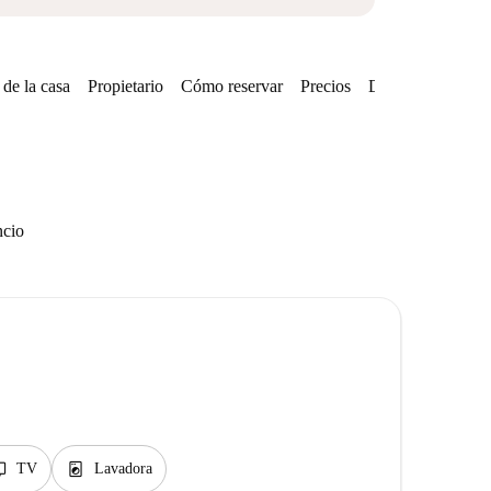
de la casa
Propietario
Cómo reservar
Precios
Disponibilidades
ncio
v
local_laundry_service
TV
Lavadora