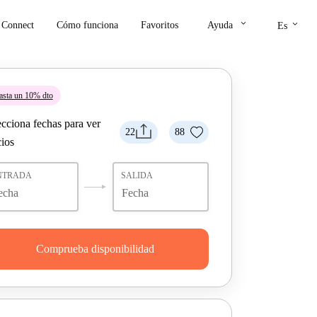
keyboard_arrow_down
keyboard_arrow_down
Connect
Cómo funciona
Favoritos
Ayuda
Es
asta un 10% dto
ecciona fechas para ver
22
88
cios
NTRADA
SALIDA
Comprueba disponibilidad