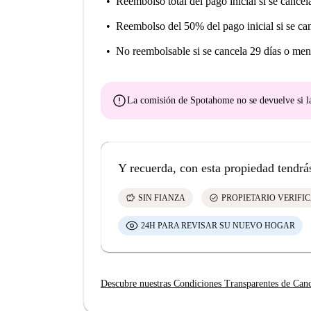
Reembolso total del pago inicial
si se cancel
Reembolso del 50% del pago inicial
si se ca
No reembolsable
si se cancela 29 días o men
error
La comisión de Spotahome
no se devuelve
si l
Y recuerda, con esta propiedad tendrá
savings
check_circle
SIN FIANZA
PROPIETARIO VERIFI
24H PARA REVISAR SU NUEVO HOGAR
Descubre nuestras Condiciones Transparentes de Can