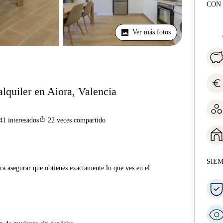
CON 
Ver más fotos
euro
lquiler en Aiora, Valencia
ios_share
41
interesados
22
veces compartido
SIE
ra asegurar que obtienes exactamente lo que ves en el