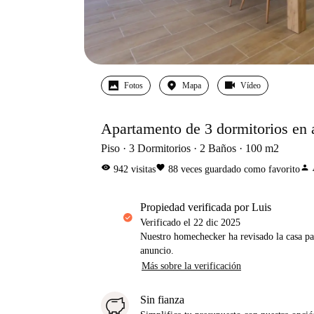
Fotos
Mapa
Vídeo
Apartamento de 3 dormitorios en a
Piso
3
Dormitorios
2
Baños
100
m2
visibility
favorite
person
942
visitas
88
veces guardado como favorito
propiedad verificada por Luis
Verificado el
22 dic 2025
Nuestro homechecker ha revisado la casa pa
anuncio.
Más sobre la verificación
Sin fianza