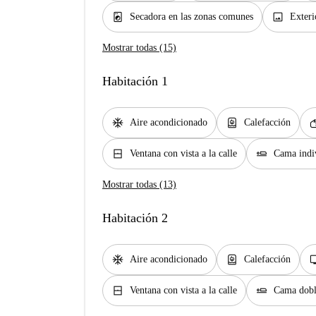
local_laundry_service
image
Secadora en las zonas comunes
Exteri
Mostrar todas (15)
Habitación 1
ac_unit
water_heater
so
Aire acondicionado
Calefacción
window_closed
airline_seat_flat
Ventana con vista a la calle
Cama indi
Mostrar todas (13)
Habitación 2
ac_unit
water_heater
t
Aire acondicionado
Calefacción
window_closed
airline_seat_flat
Ventana con vista a la calle
Cama dob