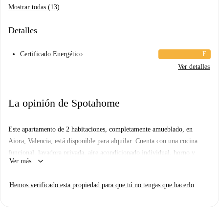
Mostrar todas (13)
Detalles
Certificado Energético
E
Ver detalles
La opinión de Spotahome
Este apartamento de 2 habitaciones, completamente amueblado, en
Aiora, Valencia, está disponible para alquilar. Cuenta con una cocina
funcional, lavadora privada, aire acondicionado individual, horno y
keyboard_arrow_down
Ver más
televisión. Se admiten mascotas, incluye conexión Wi-Fi y ha sido
verificado por Spotahome.
Hemos verificado esta propiedad para que tú no tengas que hacerlo
Ubicado en Aiora, el apartamento se encuentra cerca de varios
restaurantes, como Le Smash, Restaurante Nerea y Sulman Pizzería
Burguer Almuerzos. Entre los puntos de interés cercanos se encuentran el