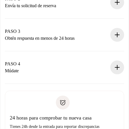
Envía tu solicitud de reserva
Envía detalles básicos de tu perfil y de tu método de pago.
Recuerda que no te cobraremos nada hasta que el
propietario acepte.
PASO 3
Obtén respuesta en menos de 24 horas
El propietario tiene menos de 24 horas para confirmar.
Si es aceptada, te haremos el cargo y te pondremos en
contacto con el propietario.
PASO 4
Si es rechazada: No te haremos ningún cargo y te
Múdate
ofreceremos alternativas.
Acuerda con el propietario los detalles de tu llegada,
Documentos necesarios si tu propiedad es “
Spotahome
recogida de llaves, etc.
plus
”.
Spotahome sólo transferirá el primer pago al propietario si
Documento de identidad o Pasaporte
no nos comunicas ningún problema.
Prueba de solvencia
Domiciliación del pago
24 horas para comprobar tu nueva casa
Tienes 24h desde la entrada para reportar discrepancias