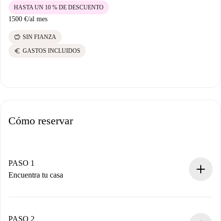
HASTA UN 10 % DE DESCUENTO
1500 €
/
al mes
savings
SIN FIANZA
euro
GASTOS INCLUIDOS
Cómo reservar
PASO 1
Encuentra tu casa
Proceso de reserva 100% online.
Casas y Propietarios verificados.
Tienes toda la información necesaria por adelantado.
PASO 2