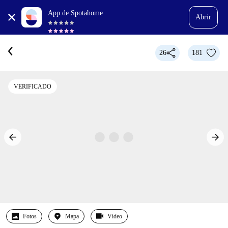
App de Spotahome
Abrir
26
181
VERIFICADO
Fotos
Mapa
Vídeo