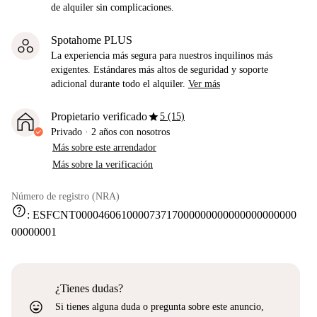
de alquiler sin complicaciones.
Spotahome PLUS
La experiencia más segura para nuestros inquilinos más
exigentes. Estándares más altos de seguridad y soporte
adicional durante todo el alquiler.
Ver más
star
Propietario verificado
5 (15)
Privado
·
2 años
con nosotros
Más sobre este arrendador
Más sobre la verificación
Número de registro (NRA)
help
:
ESFCNT000046061000073717000000000000000000000
00000001
¿Tienes dudas?
sentiment_very_satisfied
Si tienes alguna duda o pregunta sobre este anuncio,