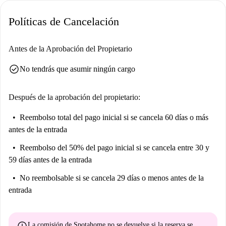
Palauet d'Aiora y el Árbol Monumental, que ofrecen un entorno
Políticas de Cancelación
agradable para explorar.
Antes de la Aprobación del Propietario
check_circle
No tendrás que asumir ningún cargo
Después de la aprobación del propietario:
Reembolso total del pago inicial
si se cancela 60 días o más
antes de la entrada
Reembolso del 50% del pago inicial
si se cancela entre 30 y
59 días antes de la entrada
No reembolsable
si se cancela 29 días o menos antes de la
entrada
La comisión de Spotahome
no se devuelve
si la reserva se