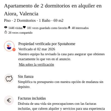
Apartamento de 2 dormitorios en alquiler en
Aiora, Valencia
Piso
2
Dormitorios
1
Baño
69
m2
visibility
favorite
person
1446
visitas
181
veces guardado como favorito
48
interesados
ios_share
26
veces compartido
Propiedad verificada por Spotahome
Verificado el
02 mar 2026
Nuestro equipo ha revisado la casa para asegurar que obtienes
exactamente lo que ves en el anuncio.
Más sobre la verificación
Sin fianza
Simplifica tu presupuesto con nuestra opción de mudanza sin
depósito.
Facturas incluidas
euro
Disfruta de una vida sin preocupaciones con las facturas
incluidas, que cubren alquiler y servicios para una experiencia