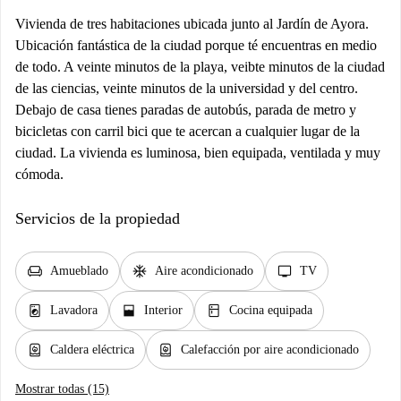
Vivienda de tres habitaciones ubicada junto al Jardín de Ayora.
Ubicación fantástica de la ciudad porque té encuentras en medio
de todo. A veinte minutos de la playa, veibte minutos de la ciudad
de las ciencias, veinte minutos de la universidad y del centro.
Debajo de casa tienes paradas de autobús, parada de metro y
bicicletas con carril bici que te acercan a cualquier lugar de la
ciudad. La vivienda es luminosa, bien equipada, ventilada y muy
cómoda.
Servicios de la propiedad
chair
ac_unit
tv
Amueblado
Aire acondicionado
TV
local_laundry_service
window_open
kitchen
Lavadora
Interior
Cocina equipada
water_heater
water_heater
Caldera eléctrica
Calefacción por aire acondicionado
Mostrar todas (15)