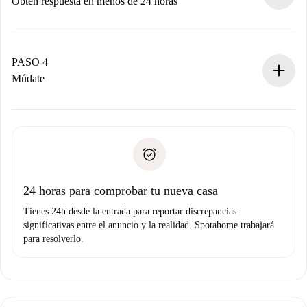
Obtén respuesta en menos de 24 horas
El propietario tiene menos de 24 horas para confirmar.
Si es aceptada, te haremos el cargo y te pondremos en
contacto con el propietario.
PASO 4
Si es rechazada: No te haremos ningún cargo y te
Múdate
ofreceremos alternativas.
Acuerda con el propietario los detalles de tu llegada,
Documentos necesarios si tu propiedad es “
Spotahome
recogida de llaves, etc.
plus
”.
Spotahome sólo transferirá el primer pago al propietario si
Documento de identidad o Pasaporte
no nos comunicas ningún problema.
Prueba de solvencia
Domiciliación del pago
24 horas para comprobar tu nueva casa
Tienes 24h desde la entrada para reportar discrepancias
significativas entre el anuncio y la realidad. Spotahome trabajará
para resolverlo.