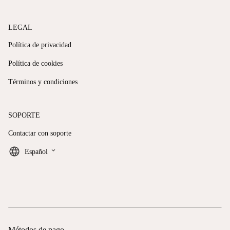
LEGAL
Política de privacidad
Política de cookies
Términos y condiciones
SOPORTE
Contactar con soporte
keyboard_arrow_down
Español
Métodos de pago