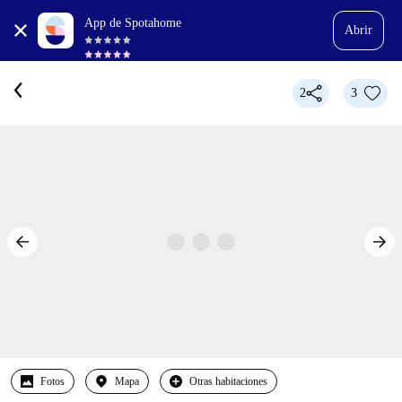
App de Spotahome
Abrir
2
3
Fotos
Mapa
Otras habitaciones