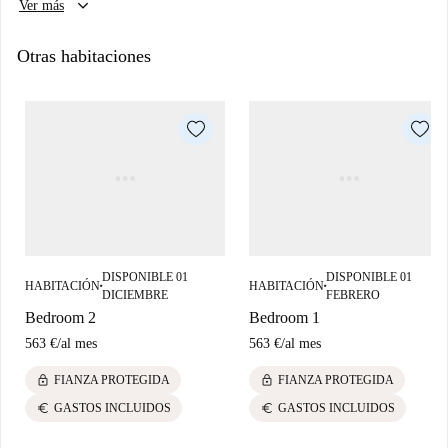
keyboard_arrow_down
Ver más
duración de la estancia. Ten en cuenta que hay un cargo por limpieza
final: 250€ si alquilas un apartamento privado y 75€ si reservas una
Otras habitaciones
habitación. Limpieza disponible por un cargo adicional.
DISPONIBLE 01
DISPONIBLE 01
HABITACIÓN
HABITACIÓN
■
■
DICIEMBRE
FEBRERO
Bedroom 2
Bedroom 1
563 €
/
al mes
563 €
/
al mes
lock
lock
FIANZA PROTEGIDA
FIANZA PROTEGIDA
euro
euro
GASTOS INCLUIDOS
GASTOS INCLUIDOS