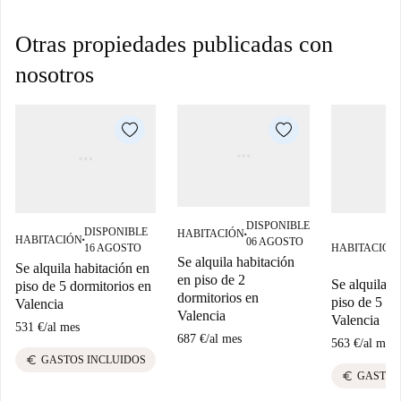
Otras propiedades publicadas con
nosotros
DISPONIBLE
DISPONIBLE
HABITACIÓN
■
HABITACIÓN
06 AGOSTO
■
16 AGOSTO
HABITACIÓN
■
Se alquila habitación
Se alquila habitación en
en piso de 2
Se alquila h
piso de 5 dormitorios en
dormitorios en
piso de 5 do
Valencia
Valencia
Valencia
531 €
/
al mes
687 €
/
al mes
563 €
/
al mes
euro
GASTOS INCLUIDOS
euro
GASTOS