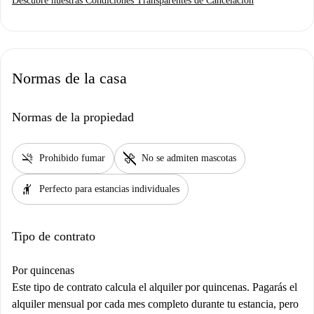
Descubre nuestras Condiciones Transparentes de Cancelación
Normas de la casa
Normas de la propiedad
smoke_free
pet_supplies
Prohibido fumar
No se admiten mascotas
hail
Perfecto para estancias individuales
Tipo de contrato
Por quincenas
Este tipo de contrato calcula el alquiler por quincenas. Pagarás el
alquiler mensual por cada mes completo durante tu estancia, pero