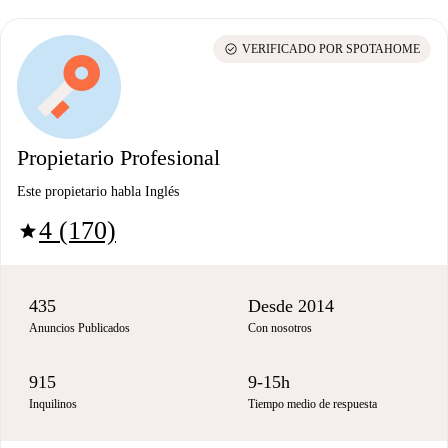
check_circle
VERIFICADO POR SPOTAHOME
Propietario Profesional
Este propietario habla Inglés
4 (170)
star
435
Desde 2014
Anuncios Publicados
Con nosotros
915
9-15h
Inquilinos
Tiempo medio de respuesta