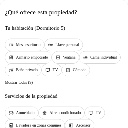
¿Qué ofrece esta propiedad?
Tu habitación (Dormitorio 5)
desk
key
Mesa escritorio
Llave personal
dresser
window_closed
airline_seat_flat
Armario empotrado
Ventana
Cama individual
soap
tv
dresser
Baño privado
TV
Cómoda
Mostrar todas (9)
Servicios de la propiedad
chair
ac_unit
tv
Amueblado
Aire acondicionado
TV
local_laundry_service
elevator
Lavadora en zonas comunes
Ascensor