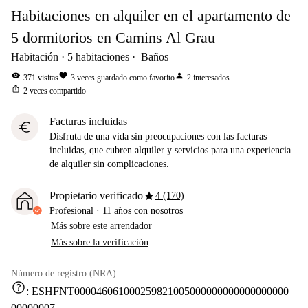
Habitaciones en alquiler en el apartamento de
5 dormitorios en Camins Al Grau
Habitación
5
habitaciones
Baños
visibility
favorite
person
371
visitas
3
veces guardado como favorito
2
interesados
ios_share
2
veces compartido
Facturas incluidas
euro
Disfruta de una vida sin preocupaciones con las facturas
incluidas, que cubren alquiler y servicios para una experiencia
de alquiler sin complicaciones.
star
Propietario verificado
4 (170)
Profesional
·
11 años
con nosotros
Más sobre este arrendador
Más sobre la verificación
Número de registro (NRA)
help
:
ESHFNT000046061000259821005000000000000000000
00000007