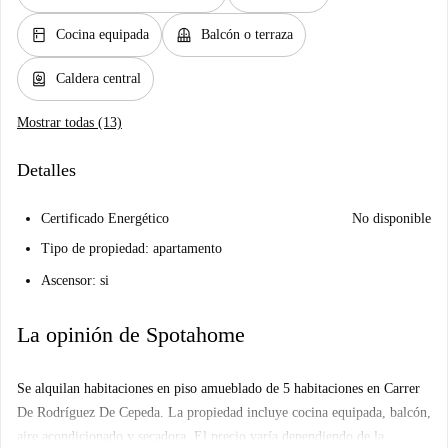
kitchen
balcony
Cocina equipada
Balcón o terraza
water_heater
Caldera central
Mostrar todas (13)
Detalles
Certificado Energético
No disponible
Tipo de propiedad: apartamento
Ascensor: si
La opinión de Spotahome
Se alquilan habitaciones en piso amueblado de 5 habitaciones en Carrer
De Rodríguez De Cepeda. La propiedad incluye cocina equipada, balcón,
aire acondicionado y secadora. El precio varía dependiendo de la