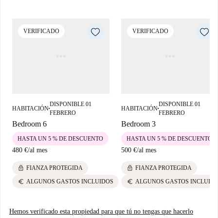
lo que garantiza un ambiente profesional y estudiantil. ¡Explora el
maravilloso barrio de La Xerea, Valencia! Cerca del apartamento,
VERIFICADO
VERIFICADO
encontrarás una gran cantidad de lugares de interés histórico como
Chequepavotour, la Iglesia de San Esteban y el Arco Cegado. Disfruta de
la riqueza cultural de esta zona mientras disfrutas de un cómodo acceso a
importantes lugares de interés.
DISPONIBLE 01
DISPONIBLE 01
HABITACIÓN
HABITACIÓN
■
■
FEBRERO
FEBRERO
Bedroom 6
Bedroom 3
HASTA UN 5 % DE DESCUENTO
HASTA UN 5 % DE DESCUENTO
480 €
/
al mes
500 €
/
al mes
lock
lock
FIANZA PROTEGIDA
FIANZA PROTEGIDA
euro
euro
ALGUNOS GASTOS INCLUIDOS
ALGUNOS GASTOS INCLUID
Hemos verificado esta propiedad para que tú no tengas que hacerlo