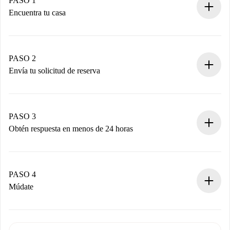
PASO 1
Encuentra tu casa
Proceso de reserva 100% online.
Casas y Propietarios verificados.
Tienes toda la información necesaria por adelantado.
PASO 2
Envía tu solicitud de reserva
Envía detalles básicos de tu perfil y de tu método de pago.
Recuerda que no te cobraremos nada hasta que el
propietario acepte.
PASO 3
Obtén respuesta en menos de 24 horas
El propietario tiene menos de 24 horas para confirmar.
Si es aceptada, te haremos el cargo y te pondremos en
contacto con el propietario.
PASO 4
Si es rechazada: No te haremos ningún cargo y te
Múdate
ofreceremos alternativas.
Acuerda con el propietario los detalles de tu llegada,
Documentos necesarios si tu propiedad es “
Spotahome
recogida de llaves, etc.
plus
”.