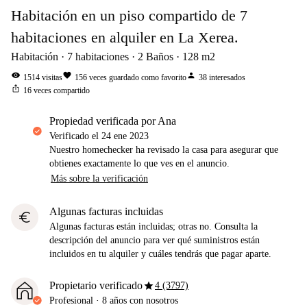
Habitación en un piso compartido de 7
habitaciones en alquiler en La Xerea.
Habitación
7
habitaciones
2
Baños
128
m2
visibility
favorite
person
1514
visitas
156
veces guardado como favorito
38
interesados
ios_share
16
veces compartido
propiedad verificada por Ana
Verificado el
24 ene 2023
Nuestro homechecker ha revisado la casa para asegurar que
obtienes exactamente lo que ves en el anuncio.
Más sobre la verificación
Algunas facturas incluidas
euro
Algunas facturas están incluidas; otras no. Consulta la
descripción del anuncio para ver qué suministros están
incluidos en tu alquiler y cuáles tendrás que pagar aparte.
star
Propietario verificado
4 (3797)
Profesional
·
8 años
con nosotros