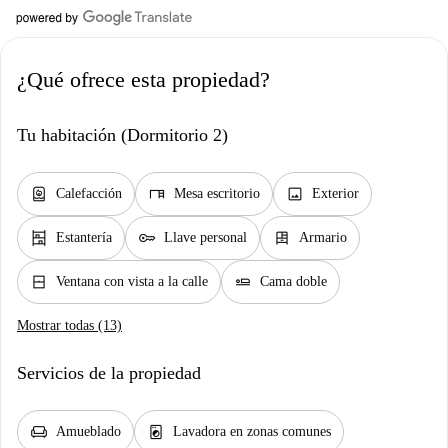
¿Qué ofrece esta propiedad?
Tu habitación (Dormitorio 2)
water_heater
desk
image
Calefacción
Mesa escritorio
Exterior
shelves
key
dresser
Estantería
Llave personal
Armario
window_closed
airline_seat_flat
Ventana con vista a la calle
Cama doble
Mostrar todas (13)
Servicios de la propiedad
chair
local_laundry_service
Amueblado
Lavadora en zonas comunes