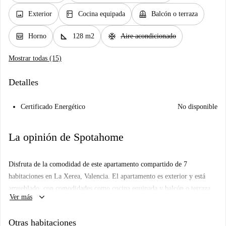
image
kitchen
balcony
Exterior
Cocina equipada
Balcón o terraza
oven_gen
square_foot
ac_unit
Horno
128 m2
Aire acondicionado
Mostrar todas (15)
Detalles
Certificado Energético
No disponible
La opinión de Spotahome
Disfruta de la comodidad de este apartamento compartido de 7
habitaciones en La Xerea, Valencia. El apartamento es exterior y está
amueblado, con comodidades como cocina equipada y balcón o terraza.
keyboard_arrow_down
Ver más
El propietario no reside en el apartamento, que ha sido revisado
personalmente por Spotahome para garantizar tu calidad. El wifi está
Otras habitaciones
incluido. No se admiten mascotas ni fumadores, y no se admiten parejas,