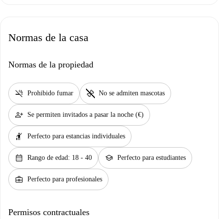
Normas de la casa
Normas de la propiedad
smoke_free
pet_supplies
Prohibido fumar
No se admiten mascotas
person_add
Se permiten invitados a pasar la noche (€)
hail
Perfecto para estancias individuales
calendar_month
school
Rango de edad: 18 - 40
Perfecto para estudiantes
business_center
Perfecto para profesionales
Permisos contractuales