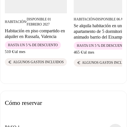
DISPONIBLE 01
HABITACIÓN
DISPONIBLE 06 AG
■
HABITACIÓN
■
FEBRERO 2027
Se alquila habitación en un
Habitación en piso compartido en
apartamento de 5 dormitorios 
alquiler en Russafa, Valencia
animado barrio del Eixample.
HASTA UN 5 % DE DESCUENTO
HASTA UN 5 % DE DESCUENTO
510 €
/
al mes
465 €
/
al mes
euro
ALGUNOS GASTOS INCLUIDOS
euro
ALGUNOS GASTOS INCLUI
Cómo reservar