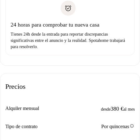
Spotahome sólo transferirá el primer pago al propietario si
Documento de identidad o Pasaporte
no nos comunicas ningún problema.
Prueba de solvencia
Domiciliación del pago
24 horas para comprobar tu nueva casa
Tienes 24h desde la entrada para reportar discrepancias
significativas entre el anuncio y la realidad. Spotahome trabajará
para resolverlo.
Precios
Alquiler mensual
380 €
desde
al mes
info
Tipo de contrato
Por quincenas