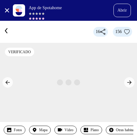
App de Spotahome
Abrir
16
156
VERIFICADO
Fotos
Mapa
Vídeo
Plano
Otras habitaci