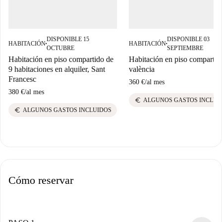
DISPONIBLE 15
DISPONIBLE 03
HABITACIÓN
HABITACIÓN
■
■
OCTUBRE
SEPTIEMBRE
Habitación en piso compartido de
Habitación en piso compartid
9 habitaciones en alquiler, Sant
valència
Francesc
360 €
/
al mes
380 €
/
al mes
euro
ALGUNOS GASTOS INCLUI
euro
ALGUNOS GASTOS INCLUIDOS
Cómo reservar