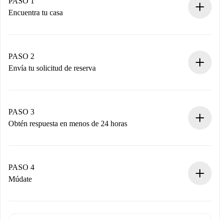
PASO 1
Encuentra tu casa
Proceso de reserva 100% online.
Casas y Propietarios verificados.
Tienes toda la información necesaria por adelantado.
PASO 2
Envía tu solicitud de reserva
Envía detalles básicos de tu perfil y de tu método de pago.
Recuerda que no te cobraremos nada hasta que el
propietario acepte.
PASO 3
Obtén respuesta en menos de 24 horas
El propietario tiene menos de 24 horas para confirmar.
Si es aceptada, te haremos el cargo y te pondremos en
contacto con el propietario.
PASO 4
Si es rechazada: No te haremos ningún cargo y te
Múdate
ofreceremos alternativas.
Acuerda con el propietario los detalles de tu llegada,
Documentos necesarios si tu propiedad es “
Spotahome
recogida de llaves, etc.
plus
”.