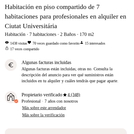
Habitación en piso compartido de 7
habitaciones para profesionales en alquiler en
Ciutat Universitária
Habitación
7
habitaciones
2
Baños
170
m2
visibility
favorite
person
1438
visitas
70
veces guardado como favorito
15
interesados
ios_share
17
veces compartido
Algunas facturas incluidas
euro
Algunas facturas están incluidas; otras no. Consulta la
descripción del anuncio para ver qué suministros están
incluidos en tu alquiler y cuáles tendrás que pagar aparte.
star
Propietario verificado
4 (348)
Profesional
·
7 años
con nosotros
Más sobre este arrendador
Más sobre la verificación