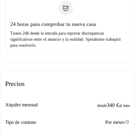
Spotahome sólo transferirá el primer pago al propietario si
Documento de identidad o Pasaporte
no nos comunicas ningún problema.
Prueba de solvencia
Domiciliación del pago
24 horas para comprobar tu nueva casa
Tienes 24h desde la entrada para reportar discrepancias
significativas entre el anuncio y la realidad. Spotahome trabajará
para resolverlo.
Precios
Alquiler mensual
340 €
desde
al mes
info
Tipo de contrato
Por meses