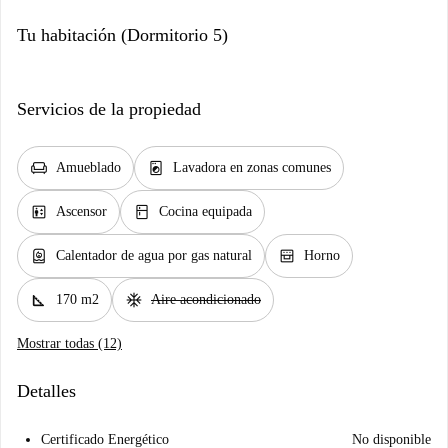
Tu habitación (Dormitorio 5)
Servicios de la propiedad
chair
local_laundry_service
Amueblado
Lavadora en zonas comunes
elevator
kitchen
Ascensor
Cocina equipada
water_heater
oven_gen
Calentador de agua por gas natural
Horno
square_foot
ac_unit
170 m2
Aire acondicionado
Mostrar todas (12)
Detalles
Certificado Energético
No disponible