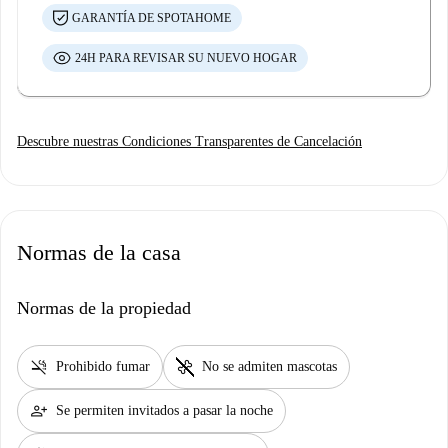
GARANTÍA DE SPOTAHOME
24H PARA REVISAR SU NUEVO HOGAR
Descubre nuestras Condiciones Transparentes de Cancelación
Normas de la casa
Normas de la propiedad
smoke_free
pet_supplies
Prohibido fumar
No se admiten mascotas
person_add
Se permiten invitados a pasar la noche