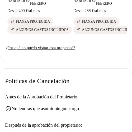
HABITACIÓN
HABITACIÓN
■
■
FEBRERO
FEBRERO
Desde
400 €
/
al mes
Desde
288 €
/
al mes
lock
lock
FIANZA PROTEGIDA
FIANZA PROTEGIDA
euro
euro
ALGUNOS GASTOS INCLUIDOS
ALGUNOS GASTOS INCLUID
¿Por qué no puedo visitar esta propiedad?
Políticas de Cancelación
Antes de la Aprobación del Propietario
check_circle
No tendrás que asumir ningún cargo
Después de la aprobación del propietario: