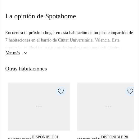
La opinión de Spotahome
Encuentra tu próximo hogar en esta habitación en un piso compartido de
7 habitaciones en el barrio de Ciutat Universitária, Valencia. Esta
propiedad es ideal tanto para profesionales como para estudiantes.
keyboard_arrow_down
Ver más
Cuenta con cocina compartida equipada y lavadora. El apartamento está
amueblado para tu comodidad.
Otras habitaciones
Ciutat Universitária es una zona animada de Valencia que ofrece una
gran variedad de servicios y lugares para disfrutar. Entre sus atracciones
más destacadas se incluyen la parada de Tourswalking y el Monumento a
la Afición Valencianista. En las inmediaciones encontrará una variedad
de restaurantes, como Golden Hana y Valen Pizza, que ofrecen diversas
experiencias culinarias.
DISPONIBLE 01
DISPONIBLE 28