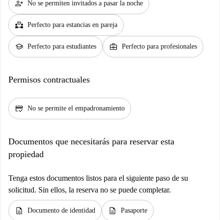
person_add
No se permiten invitados a pasar la noche
partner_heart
Perfecto para estancias en pareja
school
business_center
Perfecto para estudiantes
Perfecto para profesionales
Permisos contractuales
credit_score
No se permite el empadronamiento
Documentos que necesitarás para reservar esta
propiedad
Tenga estos documentos listos para el siguiente paso de su
solicitud. Sin ellos, la reserva no se puede completar.
description
description
Documento de identidad
Pasaporte