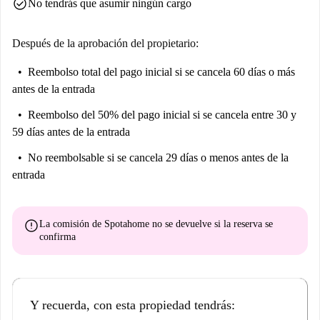
check_circle
No tendrás que asumir ningún cargo
Döner Kebab. Disfrute de vivir en el corazón de Valencia con fácil
acceso a las atracciones y servicios locales.
Después de la aprobación del propietario:
Reembolso total del pago inicial
si se cancela 60 días o más
antes de la entrada
Reembolso del 50% del pago inicial
si se cancela entre 30 y
59 días antes de la entrada
No reembolsable
si se cancela 29 días o menos antes de la
entrada
error
La comisión de Spotahome
no se devuelve
si la reserva se
confirma
Y recuerda, con esta propiedad tendrás: