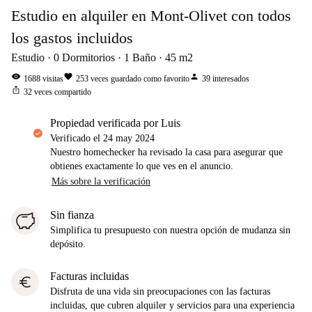
Estudio en alquiler en Mont-Olivet con todos
los gastos incluidos
Estudio
0
Dormitorios
1
Baño
45
m2
visibility
favorite
person
1688
visitas
253
veces guardado como favorito
39
interesados
ios_share
32
veces compartido
propiedad verificada por Luis
Verificado el
24 may 2024
Nuestro homechecker ha revisado la casa para asegurar que
obtienes exactamente lo que ves en el anuncio.
Más sobre la verificación
Sin fianza
Simplifica tu presupuesto con nuestra opción de mudanza sin
depósito.
Facturas incluidas
euro
Disfruta de una vida sin preocupaciones con las facturas
incluidas, que cubren alquiler y servicios para una experiencia