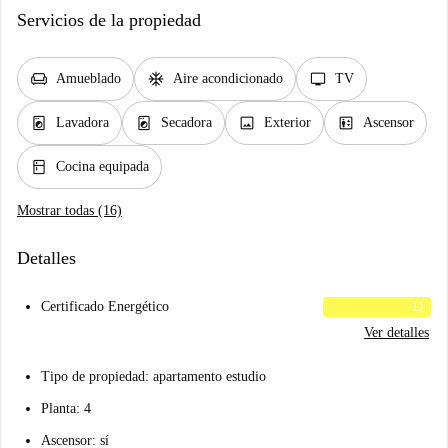
Servicios de la propiedad
chair
ac_unit
tv
Amueblado
Aire acondicionado
TV
local_laundry_service
local_laundry_service
image
elevator
Lavadora
Secadora
Exterior
Ascensor
kitchen
Cocina equipada
Mostrar todas (16)
Detalles
Certificado Energético
D
Ver detalles
Tipo de propiedad: apartamento estudio
Planta: 4
Ascensor: sí