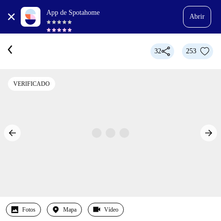
App de Spotahome
Abrir
32
253
VERIFICADO
Fotos
Mapa
Vídeo