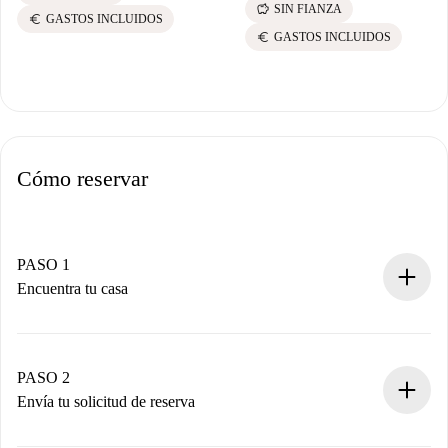
savings
SIN FIANZA
euro
GASTOS INCLUIDOS
euro
GASTOS INCLUIDOS
Cómo reservar
PASO 1
Encuentra tu casa
Proceso de reserva 100% online.
Casas y Propietarios verificados.
Tienes toda la información necesaria por adelantado.
PASO 2
Envía tu solicitud de reserva
Envía detalles básicos de tu perfil y de tu método de pago.