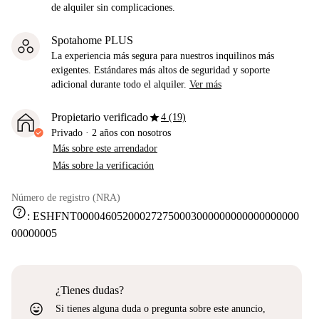
de alquiler sin complicaciones.
Spotahome PLUS
La experiencia más segura para nuestros inquilinos más
exigentes. Estándares más altos de seguridad y soporte
adicional durante todo el alquiler.
Ver más
star
Propietario verificado
4 (19)
Privado
·
2 años
con nosotros
Más sobre este arrendador
Más sobre la verificación
Número de registro (NRA)
help
:
ESHFNT000046052000272750003000000000000000000
00000005
¿Tienes dudas?
sentiment_very_satisfied
Si tienes alguna duda o pregunta sobre este anuncio,