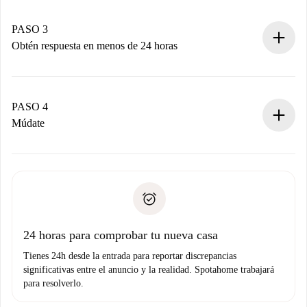
Recuerda que no te cobraremos nada hasta que el
propietario acepte.
PASO 3
Obtén respuesta en menos de 24 horas
El propietario tiene menos de 24 horas para confirmar.
Si es aceptada, te haremos el cargo y te pondremos en
contacto con el propietario.
PASO 4
Si es rechazada: No te haremos ningún cargo y te
Múdate
ofreceremos alternativas.
Acuerda con el propietario los detalles de tu llegada,
Documentos necesarios si tu propiedad es “
Spotahome
recogida de llaves, etc.
plus
”.
Spotahome sólo transferirá el primer pago al propietario si
Documento de identidad o Pasaporte
no nos comunicas ningún problema.
Prueba de solvencia
Domiciliación del pago
24 horas para comprobar tu nueva casa
Tienes 24h desde la entrada para reportar discrepancias
significativas entre el anuncio y la realidad. Spotahome trabajará
para resolverlo.