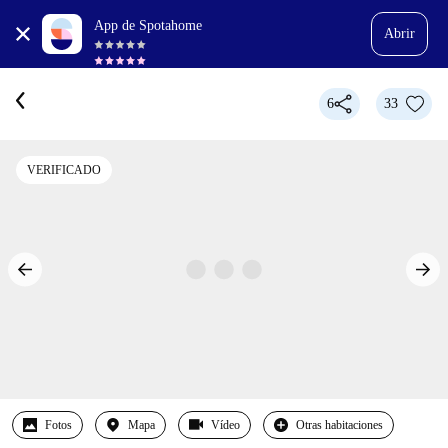
App de Spotahome
Abrir
6
33
VERIFICADO
Fotos
Mapa
Vídeo
Otras habitaciones