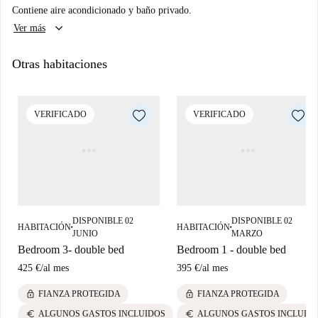
Contiene aire acondicionado y baño privado.
keyboard_arrow_down
Ver más
Otras habitaciones
VERIFICADO
VERIFICADO
DISPONIBLE 02
DISPONIBLE 02
HABITACIÓN
HABITACIÓN
■
■
JUNIO
MARZO
Bedroom 3- double bed
Bedroom 1 - double bed
425 €
/
al mes
395 €
/
al mes
lock
lock
FIANZA PROTEGIDA
FIANZA PROTEGIDA
euro
euro
ALGUNOS GASTOS INCLUIDOS
ALGUNOS GASTOS INCLUID