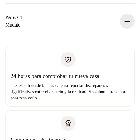
El propietario tiene menos de 24 horas para confirmar.
Si es aceptada, te haremos el cargo y te pondremos en
contacto con el propietario.
PASO 4
Si es rechazada: No te haremos ningún cargo y te
Múdate
ofreceremos alternativas.
Acuerda con el propietario los detalles de tu llegada,
Documentos necesarios si tu propiedad es “
Spotahome
recogida de llaves, etc.
plus
”.
Spotahome sólo transferirá el primer pago al propietario si
Documento de identidad o Pasaporte
no nos comunicas ningún problema.
Prueba de solvencia
Domiciliación del pago
24 horas para comprobar tu nueva casa
Tienes 24h desde la entrada para reportar discrepancias
significativas entre el anuncio y la realidad. Spotahome trabajará
para resolverlo.
Condiciones de Preaviso