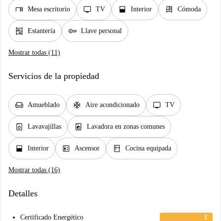
desk
tv
window_open
dresser
Mesa escritorio
TV
Interior
Cómoda
shelves
key
Estantería
Llave personal
Mostrar todas (11)
Servicios de la propiedad
chair
ac_unit
tv
Amueblado
Aire acondicionado
TV
dishwasher_gen
local_laundry_service
Lavavajillas
Lavadora en zonas comunes
window_open
elevator
kitchen
Interior
Ascensor
Cocina equipada
Mostrar todas (16)
Detalles
Certificado Energético
E