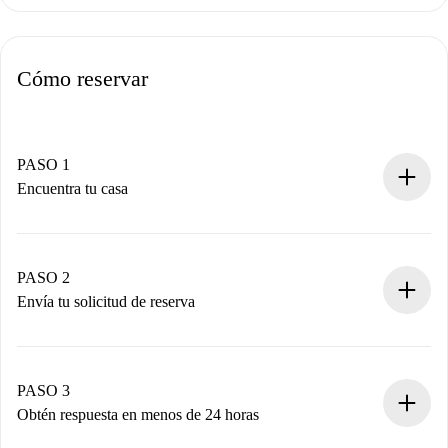
Cómo reservar
PASO 1
Encuentra tu casa
Proceso de reserva 100% online.
Casas y Propietarios verificados.
Tienes toda la información necesaria por adelantado.
PASO 2
Envía tu solicitud de reserva
Envía detalles básicos de tu perfil y de tu método de pago.
Recuerda que no te cobraremos nada hasta que el
propietario acepte.
PASO 3
Obtén respuesta en menos de 24 horas