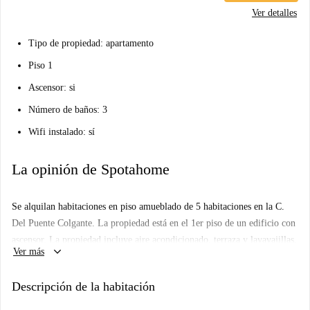
Ver detalles
Tipo de propiedad: apartamento
Piso 1
Ascensor: si
Número de baños: 3
Wifi instalado: sí
La opinión de Spotahome
Se alquilan habitaciones en piso amueblado de 5 habitaciones en la C.
Del Puente Colgante. La propiedad está en el 1er piso de un edificio con
ascensor. La propiedad incluye aire acondicionado, terraza y lavavajillas.
keyboard_arrow_down
Ver más
Descripción de la habitación