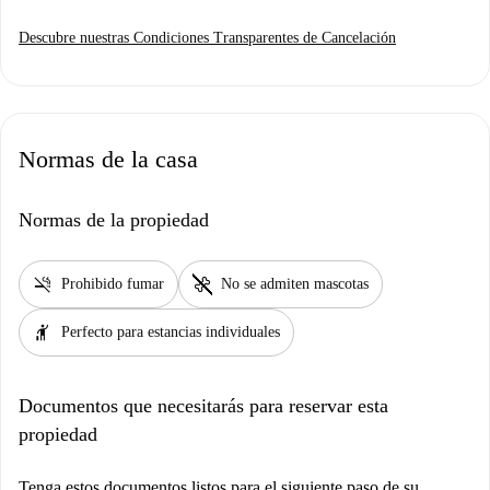
Descubre nuestras Condiciones Transparentes de Cancelación
Normas de la casa
Normas de la propiedad
smoke_free
pet_supplies
Prohibido fumar
No se admiten mascotas
hail
Perfecto para estancias individuales
Documentos que necesitarás para reservar esta
propiedad
Tenga estos documentos listos para el siguiente paso de su