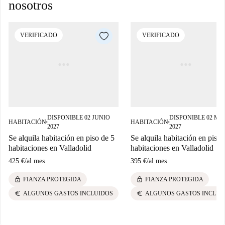
nosotros
VERIFICADO
VERIFICADO
DISPONIBLE 02 JUNIO
DISPONIBLE 02 M
HABITACIÓN
HABITACIÓN
■
■
2027
2027
Se alquila habitación en piso de 5
Se alquila habitación en piso 
habitaciones en Valladolid
habitaciones en Valladolid
425 €
/
al mes
395 €
/
al mes
lock
lock
FIANZA PROTEGIDA
FIANZA PROTEGIDA
euro
euro
ALGUNOS GASTOS INCLUIDOS
ALGUNOS GASTOS INCLUI