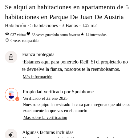
Se alquilan habitaciones en apartamento de 5
habitaciones en Parque De Juan De Austria
Habitación
5
habitaciones
3
Baños
145
m2
visibility
favorite
person
937
visitas
33
veces guardado como favorito
14
interesados
ios_share
6
veces compartido
Fianza protegida
lock
¡Estamos aquí para ponértelo fácil! Si el propietario no
te devuelve la fianza, nosotros te la reembolsamos.
Más información
Propiedad verificada por Spotahome
Verificado el
22 ene 2025
Nuestro equipo ha revisado la casa para asegurar que obtienes
exactamente lo que ves en el anuncio.
Más sobre la verificación
Algunas facturas incluidas
euro