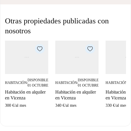
Otras propiedades publicadas con
nosotros
DISPONIBLE
DISPONIBLE
D
HABITACIÓN
HABITACIÓN
HABITACIÓN
■
■
■
01 OCTUBRE
01 OCTUBRE
0
Habitación en alquiler
Habitación en alquiler
Habitación en
en Vicenza
en Vicenza
en Vicenza
300 €
/
al mes
340 €
/
al mes
330 €
/
al mes