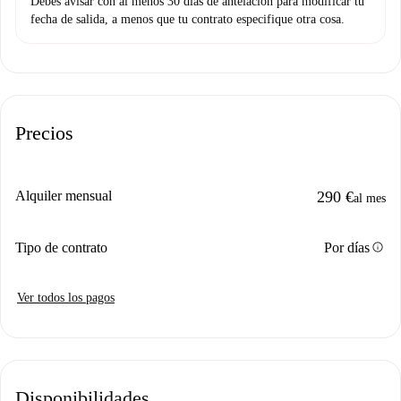
Debes avisar con al menos 30 días de antelación para modificar tu
fecha de salida, a menos que tu contrato especifique otra cosa.
Precios
Alquiler mensual
290 €
al mes
info
Tipo de contrato
Por días
Ver todos los pagos
Disponibilidades