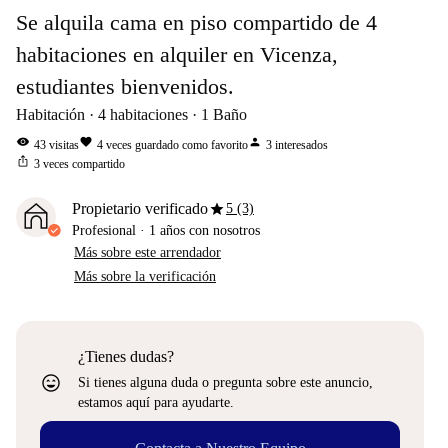
Se alquila cama en piso compartido de 4
habitaciones en alquiler en Vicenza,
estudiantes bienvenidos.
Habitación
4
habitaciones
1
Baño
visibility
favorite
person
43
visitas
4
veces guardado como favorito
3
interesados
ios_share
3
veces compartido
star
Propietario verificado
5 (3)
Profesional
·
1 años
con nosotros
Más sobre este arrendador
Más sobre la verificación
¿Tienes dudas?
sentiment_very_satisfied
Si tienes alguna duda o pregunta sobre este anuncio,
estamos aquí para ayudarte.