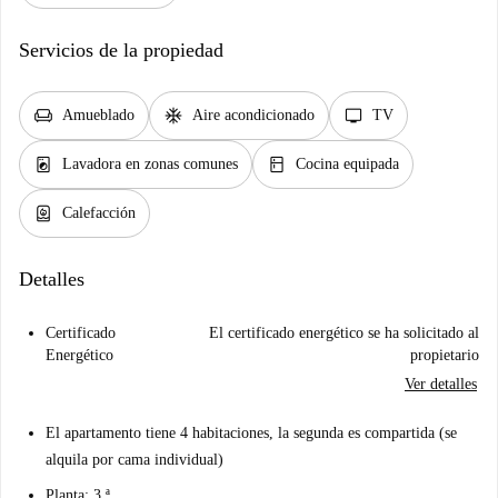
Servicios de la propiedad
chair
ac_unit
tv
Amueblado
Aire acondicionado
TV
local_laundry_service
kitchen
Lavadora en zonas comunes
Cocina equipada
water_heater
Calefacción
Detalles
Certificado
El certificado energético se ha solicitado al
Energético
propietario
Ver detalles
El apartamento tiene 4 habitaciones, la segunda es compartida (se
alquila por cama individual)
Planta: 3.ª