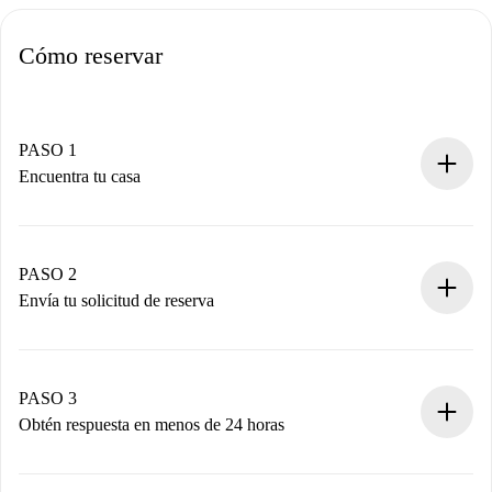
Cómo reservar
PASO 1
Encuentra tu casa
Proceso de reserva 100% online.
Casas y Propietarios verificados.
Tienes toda la información necesaria por adelantado.
PASO 2
Envía tu solicitud de reserva
Envía detalles básicos de tu perfil y de tu método de pago.
Recuerda que no te cobraremos nada hasta que el
propietario acepte.
PASO 3
Obtén respuesta en menos de 24 horas
El propietario tiene menos de 24 horas para confirmar.