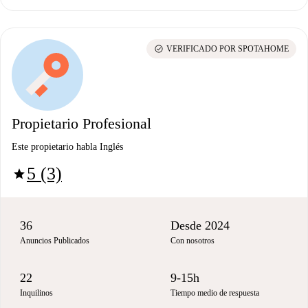
check_circle
VERIFICADO POR SPOTAHOME
Propietario Profesional
Este propietario habla Inglés
5 (3)
star
36
Desde 2024
Anuncios Publicados
Con nosotros
22
9-15h
Inquilinos
Tiempo medio de respuesta