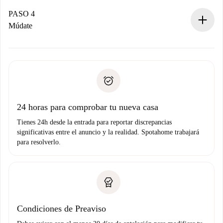
Si es aceptada, te haremos el cargo y te pondremos en
contacto con el propietario.
PASO 4
Si es rechazada: No te haremos ningún cargo y te
Múdate
ofreceremos alternativas.
Acuerda con el propietario los detalles de tu llegada,
Documentos necesarios si tu propiedad es “
Spotahome
recogida de llaves, etc.
plus
”.
Spotahome sólo transferirá el primer pago al propietario si
Documento de identidad o Pasaporte
no nos comunicas ningún problema.
Prueba de solvencia
Domiciliación del pago
24 horas para comprobar tu nueva casa
Tienes 24h desde la entrada para reportar discrepancias
significativas entre el anuncio y la realidad. Spotahome trabajará
para resolverlo.
Condiciones de Preaviso