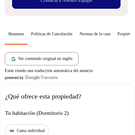
Contacta a Nuestro Equipo
Resumen
Políticas de Cancelación
Normas de la casa
Propietari
Ver contenido original en inglés
Estás viendo una traducción automática del anuncio
¿Qué ofrece esta propiedad?
Tu habitación (Dormitorio 2)
airline_seat_flat
Cama individual