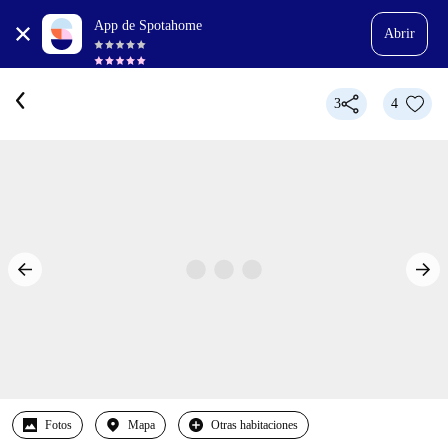
App de Spotahome
Abrir
3
4
Fotos
Mapa
Otras habitaciones