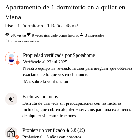
Apartamento de 1 dormitorio en alquiler en
Viena
Piso
1
Dormitorio
1
Baño
48
m2
visibility
favorite
person
240
visitas
9
veces guardado como favorito
3
interesados
ios_share
2
veces compartido
Propiedad verificada por Spotahome
Verificado el
22 jul 2025
Nuestro equipo ha revisado la casa para asegurar que obtienes
exactamente lo que ves en el anuncio.
Más sobre la verificación
Facturas incluidas
euro
Disfruta de una vida sin preocupaciones con las facturas
incluidas, que cubren alquiler y servicios para una experiencia
de alquiler sin complicaciones.
star
Propietario verificado
3.8 (19)
Profesional
·
3 años
con nosotros