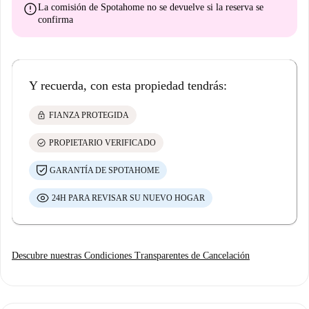
error
La comisión de Spotahome
no se devuelve
si la reserva se
confirma
Y recuerda, con esta propiedad tendrás:
lock
FIANZA PROTEGIDA
check_circle
PROPIETARIO VERIFICADO
GARANTÍA DE SPOTAHOME
24H PARA REVISAR SU NUEVO HOGAR
Descubre nuestras Condiciones Transparentes de Cancelación