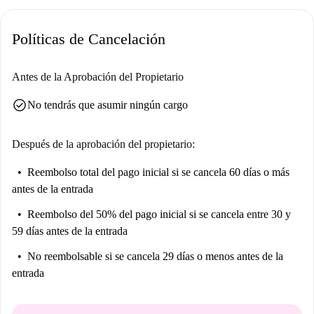
anuncio.
Políticas de Cancelación
Ubicado en Viena, este apartamento está rodeado de una amplia variedad
de opciones gastronómicas. Cerca, encontrarás la pizzería Da Annalisa, el
asador Romuliana y el restaurante Walter Hochwarter, que ofrecen
Antes de la Aprobación del Propietario
diversas experiencias culinarias. Para comer algo rápido, visita Biso
check_circle
No tendrás que asumir ningún cargo
Burger o Schnitzel-City. Supermercados como Billa están cerca para tus
necesidades diarias. Explora este animado barrio y haz de este
apartamento tu nuevo hogar.
Después de la aprobación del propietario:
Reembolso total del pago inicial
si se cancela 60 días o más
antes de la entrada
Reembolso del 50% del pago inicial
si se cancela entre 30 y
59 días antes de la entrada
No reembolsable
si se cancela 29 días o menos antes de la
entrada