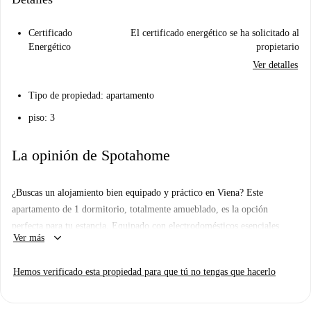
Certificado
El certificado energético se ha solicitado al
Energético
propietario
Ver detalles
Tipo de propiedad: apartamento
piso: 3
La opinión de Spotahome
¿Buscas un alojamiento bien equipado y práctico en Viena? Este
apartamento de 1 dormitorio, totalmente amueblado, es la opción
perfecta para tu estancia. Equipado con electrodomésticos esenciales
keyboard_arrow_down
Ver más
como lavadora, secadora y lavavajillas, también incluye horno y TV. La
propiedad cuenta con balcón, calefacción central y ascensor para mayor
Hemos verificado esta propiedad para que tú no tengas que hacerlo
comodidad. Nota: No se admiten mascotas y todos los gastos deben
gestionarse por separado con el propietario. Spotahome ha revisado
personalmente este apartamento para garantizar la precisión y calidad del