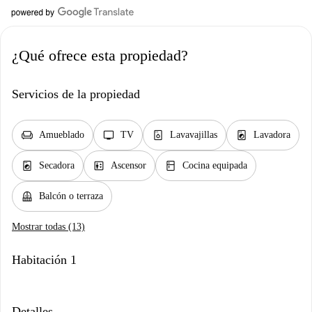
¿Qué ofrece esta propiedad?
Servicios de la propiedad
chair
tv
dishwasher_gen
local_laundry_service
Amueblado
TV
Lavavajillas
Lavadora
local_laundry_service
elevator
kitchen
Secadora
Ascensor
Cocina equipada
balcony
Balcón o terraza
Mostrar todas (13)
Habitación 1
Detalles