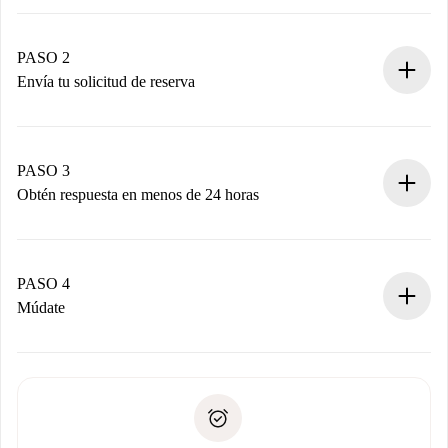
Proceso de reserva 100% online.
Casas y Propietarios verificados.
Tienes toda la información necesaria por adelantado.
PASO 2
Envía tu solicitud de reserva
Envía detalles básicos de tu perfil y de tu método de pago.
Recuerda que no te cobraremos nada hasta que el
propietario acepte.
PASO 3
Obtén respuesta en menos de 24 horas
El propietario tiene menos de 24 horas para confirmar.
Si es aceptada, te haremos el cargo y te pondremos en
contacto con el propietario.
PASO 4
Si es rechazada: No te haremos ningún cargo y te
Múdate
ofreceremos alternativas.
Acuerda con el propietario los detalles de tu llegada,
Documentos necesarios si tu propiedad es “
Spotahome
recogida de llaves, etc.
plus
”.
Spotahome sólo transferirá el primer pago al propietario si
Documento de identidad o Pasaporte
no nos comunicas ningún problema.
Prueba de solvencia