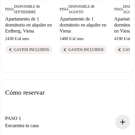
DISPONIBLE 06
DISPONIBLE 08
DISPON
PISO
PISO
PISO
■
■
■
SEPTIEMBRE
AGOSTO
AGOS
Apartamento de 1
Apartamento de 1
Apartamen
dormitorio en alquiler en
dormitorio en alquiler en
dormitorios
Erdberg, Viena
Viena
en Viena
2430 €
/
al mes
1400 €
/
al mes
4190 €
/
al m
euro
euro
euro
GASTOS INCLUIDOS
GASTOS INCLUIDOS
GASTO
Cómo reservar
PASO 1
Encuentra tu casa