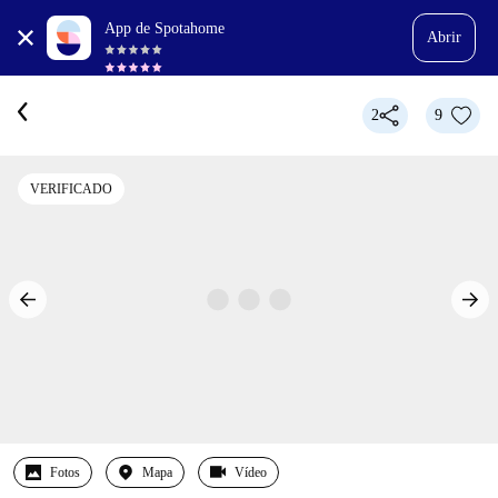
App de Spotahome
Abrir
2
9
VERIFICADO
Fotos
Mapa
Vídeo