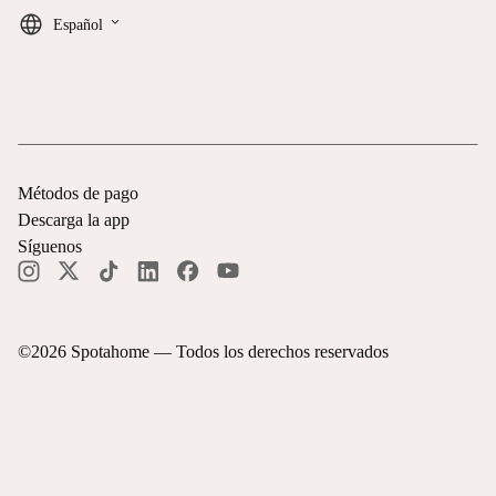
keyboard_arrow_down
Español
Métodos de pago
Descarga la app
Síguenos
©
2026
Spotahome —
Todos los derechos reservados