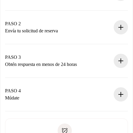
Proceso de reserva 100% online.
Casas y Propietarios verificados.
Tienes toda la información necesaria por adelantado.
PASO 2
Envía tu solicitud de reserva
Envía detalles básicos de tu perfil y de tu método de pago.
Recuerda que no te cobraremos nada hasta que el
propietario acepte.
PASO 3
Obtén respuesta en menos de 24 horas
El propietario tiene menos de 24 horas para confirmar.
Si es aceptada, te haremos el cargo y te pondremos en
contacto con el propietario.
PASO 4
Si es rechazada: No te haremos ningún cargo y te
Múdate
ofreceremos alternativas.
Acuerda con el propietario los detalles de tu llegada,
Documentos necesarios si tu propiedad es “
Spotahome
recogida de llaves, etc.
plus
”.
Spotahome sólo transferirá el primer pago al propietario si
Documento de identidad o Pasaporte
no nos comunicas ningún problema.