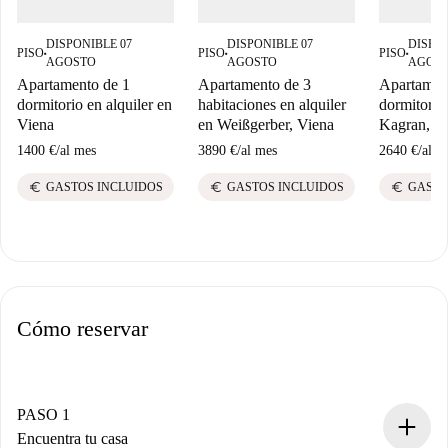
DISPONIBLE 07
DISPONIBLE 07
DISPON
PISO
PISO
PISO
■
■
■
AGOSTO
AGOSTO
AGOS
Apartamento de 1
Apartamento de 3
Apartamen
dormitorio en alquiler en
habitaciones en alquiler
dormitorio 
Viena
en Weißgerber, Viena
Kagran, V
1400 €
/
al mes
3890 €
/
al mes
2640 €
/
al m
euro
euro
euro
GASTOS INCLUIDOS
GASTOS INCLUIDOS
GASTO
Cómo reservar
PASO 1
Encuentra tu casa