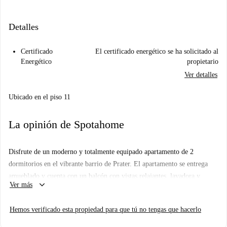
Detalles
Certificado
El certificado energético se ha solicitado al
Energético
propietario
Ver detalles
Ubicado en el piso 11
La opinión de Spotahome
Disfrute de un moderno y totalmente equipado apartamento de 2
dormitorios en el vibrante barrio de Prater. El apartamento se entrega
amueblado y cuenta con un balcón con vistas relajantes, lavadora y
keyboard_arrow_down
Ver más
secadora privadas para mayor comodidad, calefacción por suelo radiante
para mantenerle abrigado durante los meses más fríos y una cocina
Hemos verificado esta propiedad para que tú no tengas que hacerlo
totalmente equipada con horno. Spotahome ha verificado personalmente
esta propiedad, lo que garantiza una opción de confianza para su