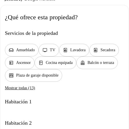
¿Qué ofrece esta propiedad?
Servicios de la propiedad
chair
tv
local_laundry_service
local_laundry_service
Amueblado
TV
Lavadora
Secadora
elevator
kitchen
balcony
Ascensor
Cocina equipada
Balcón o terraza
garage
Plaza de garaje disponible
Mostrar todas (13)
Habitación 1
Habitación 2