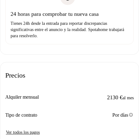
Prueba de solvencia
Domiciliación del pago
24 horas para comprobar tu nueva casa
Tienes 24h desde la entrada para reportar discrepancias
significativas entre el anuncio y la realidad. Spotahome trabajará
para resolverlo.
Precios
Alquiler mensual
2130 €
al mes
info
Tipo de contrato
Por días
Ver todos los pagos