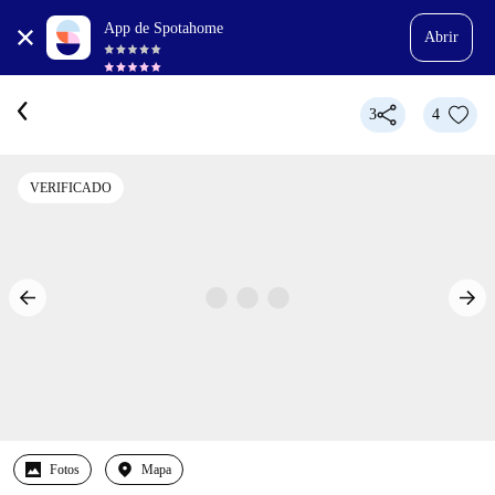
App de Spotahome
Abrir
3
4
VERIFICADO
Fotos
Mapa