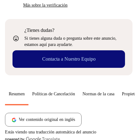
Más sobre la verificación
¿Tienes dudas?
sentiment_very_satisfied
Si tienes alguna duda o pregunta sobre este anuncio,
estamos aquí para ayudarte.
Contacta a Nuestro Equipo
Resumen
Políticas de Cancelación
Normas de la casa
Propietari
Ver contenido original en inglés
Estás viendo una traducción automática del anuncio