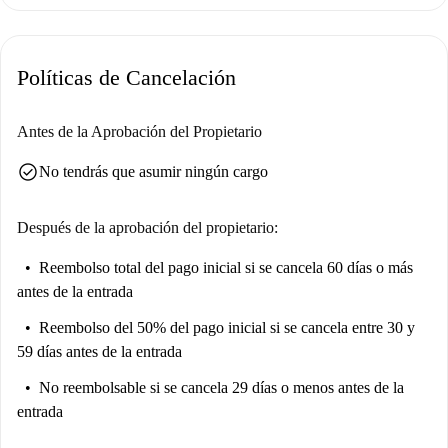
próximo hogar.
Situado en Prater, esta animada zona le ofrece todo lo que necesita. La
Políticas de Cancelación
estación de metro Stadion está a un paso, lo que facilita el transporte
público. Encontrará restaurantes como Würstelstand, Siebenbürgen
Baumkuchen y Don Camillo cerca, así como los supermercados Billa y
Antes de la Aprobación del Propietario
Billa Plus, los favoritos de los compradores. No se pierda la histórica
check_circle
No tendrás que asumir ningún cargo
Richterturm, una atracción destacada a poca distancia. Conviértalo en su
hogar con tranquilidad y comodidad.
Después de la aprobación del propietario:
Reembolso total del pago inicial
si se cancela 60 días o más
antes de la entrada
Reembolso del 50% del pago inicial
si se cancela entre 30 y
59 días antes de la entrada
No reembolsable
si se cancela 29 días o menos antes de la
entrada