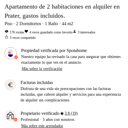
Apartamento de 2 habitaciones en alquiler en
Prater, gastos incluidos.
Piso
2
Dormitorios
1
Baño
44
m2
visibility
favorite
person
176
visitas
4
veces guardado como favorito
3
interesados
ios_share
3
veces compartido
Propiedad verificada por Spotahome
Nuestro equipo ha revisado la casa para asegurar que obtienes
exactamente lo que ves en el anuncio.
Más sobre la verificación
Facturas incluidas
euro
Disfruta de una vida sin preocupaciones con las facturas
incluidas, que cubren alquiler y servicios para una experiencia
de alquiler sin complicaciones.
star
Propietario verificado
3.8 (19)
Profesional
·
3 años
con nosotros
Más sobre este arrendador