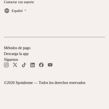
Contactar con soporte
keyboard_arrow_down
Español
Métodos de pago
Descarga la app
Síguenos
©
2026
Spotahome —
Todos los derechos reservados