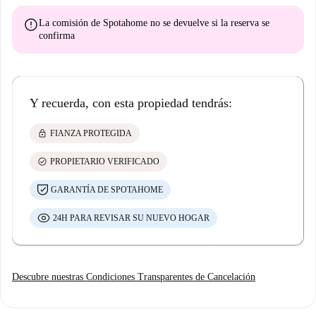
error
La comisión de Spotahome
no se devuelve
si la reserva se
confirma
Y recuerda, con esta propiedad tendrás:
lock
FIANZA PROTEGIDA
check_circle
PROPIETARIO VERIFICADO
GARANTÍA DE SPOTAHOME
24H PARA REVISAR SU NUEVO HOGAR
Descubre nuestras Condiciones Transparentes de Cancelación