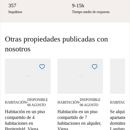
357
9-15h
Inquilinos
Tiempo medio de respuesta
Otras propiedades publicadas con
nosotros
DISPONIBLE
DISPONIBLE
HABITACIÓN
HABITACIÓN
HABITACIÓ
■
■
06 AGOSTO
06 AGOSTO
Habitación en un piso
Habitación en un piso
Se alquila 
compartido de 4
compartido de 7
apartament
habitaciones en
habitaciones en alquiler,
dormitorio
Breitenfeld, Viena.
Viena
Landstraße