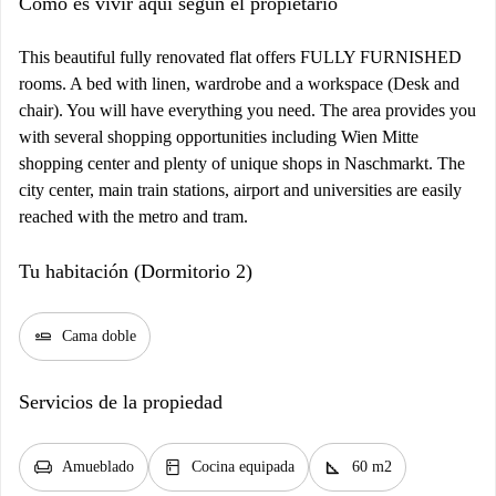
Cómo es vivir aquí según el propietario
This beautiful fully renovated flat offers FULLY FURNISHED
rooms. A bed with linen, wardrobe and a workspace (Desk and
chair). You will have everything you need. The area provides you
with several shopping opportunities including Wien Mitte
shopping center and plenty of unique shops in Naschmarkt. The
city center, main train stations, airport and universities are easily
reached with the metro and tram.
Tu habitación (Dormitorio 2)
airline_seat_flat
Cama doble
Servicios de la propiedad
chair
kitchen
square_foot
Amueblado
Cocina equipada
60 m2