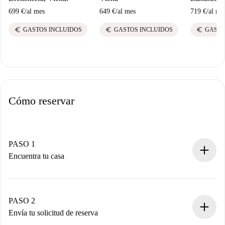
699 €
/
al mes
649 €
/
al mes
719 €
/
al me
euro
euro
euro
GASTOS INCLUIDOS
GASTOS INCLUIDOS
GASTO
Cómo reservar
PASO 1
Encuentra tu casa
Proceso de reserva 100% online.
Casas y Propietarios verificados.
Tienes toda la información necesaria por adelantado.
PASO 2
Envía tu solicitud de reserva