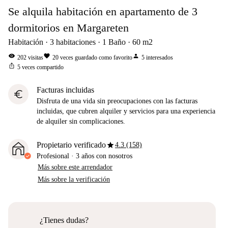
Se alquila habitación en apartamento de 3
dormitorios en Margareten
Habitación
3
habitaciones
1
Baño
60
m2
visibility
favorite
person
202
visitas
20
veces guardado como favorito
5
interesados
ios_share
5
veces compartido
Facturas incluidas
euro
Disfruta de una vida sin preocupaciones con las facturas
incluidas, que cubren alquiler y servicios para una experiencia
de alquiler sin complicaciones.
star
Propietario verificado
4.3 (158)
Profesional
·
3 años
con nosotros
Más sobre este arrendador
Más sobre la verificación
¿Tienes dudas?