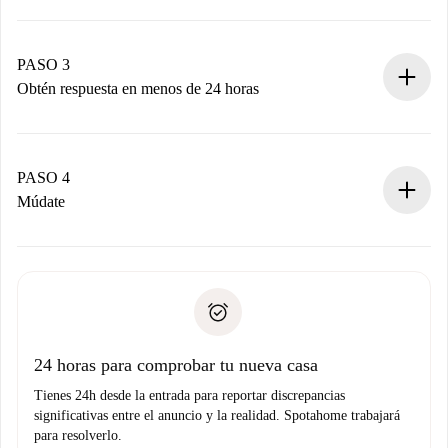
Envía detalles básicos de tu perfil y de tu método de pago.
Recuerda que no te cobraremos nada hasta que el
propietario acepte.
PASO 3
Obtén respuesta en menos de 24 horas
El propietario tiene menos de 24 horas para confirmar.
Si es aceptada, te haremos el cargo y te pondremos en
contacto con el propietario.
PASO 4
Si es rechazada: No te haremos ningún cargo y te
Múdate
ofreceremos alternativas.
Acuerda con el propietario los detalles de tu llegada,
Documentos necesarios si tu propiedad es “
Spotahome
recogida de llaves, etc.
plus
”.
Spotahome sólo transferirá el primer pago al propietario si
Documento de identidad o Pasaporte
no nos comunicas ningún problema.
Prueba de solvencia
Domiciliación del pago
24 horas para comprobar tu nueva casa
Tienes 24h desde la entrada para reportar discrepancias
significativas entre el anuncio y la realidad. Spotahome trabajará
para resolverlo.