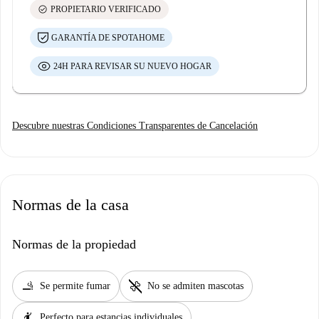
check_circle
PROPIETARIO VERIFICADO
GARANTÍA DE SPOTAHOME
24H PARA REVISAR SU NUEVO HOGAR
Descubre nuestras Condiciones Transparentes de Cancelación
Normas de la casa
Normas de la propiedad
smoking_rooms
pet_supplies
Se permite fumar
No se admiten mascotas
hail
Perfecto para estancias individuales