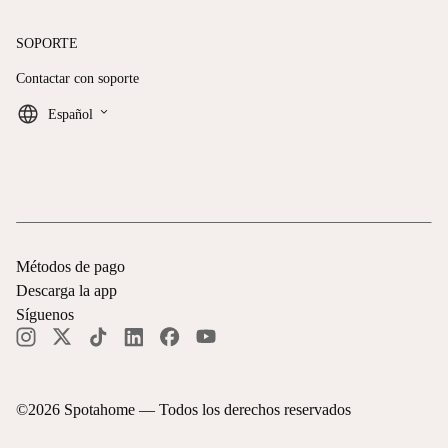
SOPORTE
Contactar con soporte
keyboard_arrow_down
Español
Métodos de pago
Descarga la app
Síguenos
©
2026
Spotahome —
Todos los derechos reservados