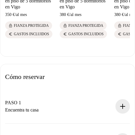
en piso de 5 dormitorios
en piso de 5 dormitorios
en piso de
en Vigo
en Vigo
en Vigo
350 €
/
al mes
380 €
/
al mes
380 €
/
al me
lock
lock
lock
FIANZA PROTEGIDA
FIANZA PROTEGIDA
FIANZ
euro
euro
euro
GASTOS INCLUIDOS
GASTOS INCLUIDOS
GASTO
Cómo reservar
PASO 1
Encuentra tu casa
Proceso de reserva 100% online.
Casas y Propietarios verificados.