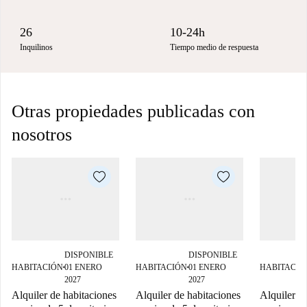
26
10-24h
Inquilinos
Tiempo medio de respuesta
Otras propiedades publicadas con
nosotros
DISPONIBLE
DISPONIBLE
HABITACIÓN
01 ENERO
HABITACIÓN
01 ENERO
HABITACIÓ
■
■
2027
2027
Alquiler de habitaciones
Alquiler de habitaciones
Alquiler d