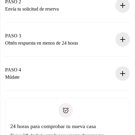
Tienes toda la información necesaria por adelantado.
PASO 2
Envía tu solicitud de reserva
Envía detalles básicos de tu perfil y de tu método de pago.
Recuerda que no te cobraremos nada hasta que el
propietario acepte.
PASO 3
Obtén respuesta en menos de 24 horas
El propietario tiene menos de 24 horas para confirmar.
Si es aceptada, te haremos el cargo y te pondremos en
contacto con el propietario.
PASO 4
Si es rechazada: No te haremos ningún cargo y te
Múdate
ofreceremos alternativas.
Acuerda con el propietario los detalles de tu llegada,
Documentos necesarios si tu propiedad es “
Spotahome
recogida de llaves, etc.
plus
”.
Spotahome sólo transferirá el primer pago al propietario si
Documento de identidad o Pasaporte
no nos comunicas ningún problema.
Prueba de solvencia
Domiciliación del pago
24 horas para comprobar tu nueva casa