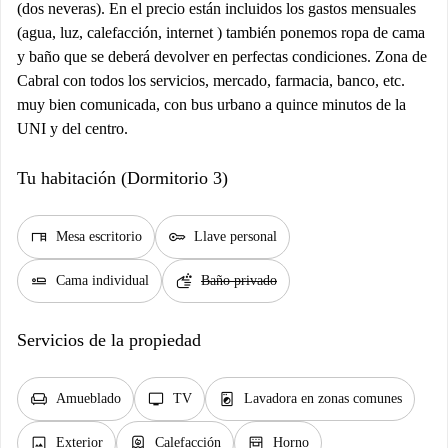
(dos neveras). En el precio están incluidos los gastos mensuales
(agua, luz, calefacción, internet ) también ponemos ropa de cama
y baño que se deberá devolver en perfectas condiciones. Zona de
Cabral con todos los servicios, mercado, farmacia, banco, etc.
muy bien comunicada, con bus urbano a quince minutos de la
UNI y del centro.
Tu habitación (Dormitorio 3)
desk
key
Mesa escritorio
Llave personal
airline_seat_flat
soap
Cama individual
Baño privado
Servicios de la propiedad
chair
tv
local_laundry_service
Amueblado
TV
Lavadora en zonas comunes
image
water_heater
oven_gen
Exterior
Calefacción
Horno