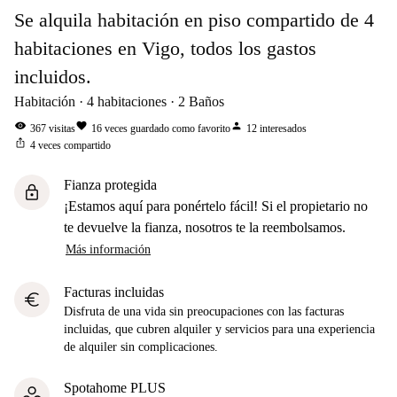
Se alquila habitación en piso compartido de 4
habitaciones en Vigo, todos los gastos
incluidos.
Habitación
4
habitaciones
2
Baños
visibility
favorite
person
367
visitas
16
veces guardado como favorito
12
interesados
ios_share
4
veces compartido
Fianza protegida
lock
¡Estamos aquí para ponértelo fácil! Si el propietario no
te devuelve la fianza, nosotros te la reembolsamos.
Más información
Facturas incluidas
euro
Disfruta de una vida sin preocupaciones con las facturas
incluidas, que cubren alquiler y servicios para una experiencia
de alquiler sin complicaciones.
Spotahome PLUS