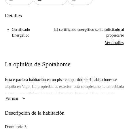
Detalles
Certificado
El certificado energético se ha solicitado al
Energético
propietario
Ver detalles
La opinión de Spotahome
Esta espaciosa habitación en un piso compartido de 4 habitaciones se
alquila en Vigo. La propiedad es exterior, está completamente amueblada
y cuenta con calefacción central, lavadora, horno y TV en las zonas
keyboard_arrow_down
Ver más
comunes. El wifi y todos los gastos (agua, luz y gas) están incluidos, lo
que proporciona mayor comodidad a los inquilinos. El piso es ideal para
Descripción de la habitación
profesionales y estudiantes, pero no para parejas ni familias. Se permite
fumar en el interior y no se admiten mascotas.
Dormitorio 3